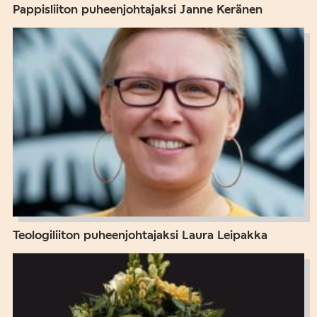
Pappisliiton puheenjohtajaksi Janne Keränen
Teologiliiton puheenjohtajaksi Laura Leipakka