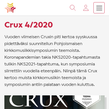
Vieritä
sisältöön
›
›
Etusivu
Crux-lehti
Crux 4/2020
Crux 4/2020
Vuoden viimeisen Cruxin piti kertoa syyskuussa
pidettäväksi suunnitellun Pohjoismaisen
kirkkomusiikkisymposiumin teemoista.
Koronapandemian takia NKS2020-tapahtumasta
tulikin NKS2021-tapahtuma, kun symposiumia
siirrettiin vuodella eteenpäin. Niinpä tämä Crux
kertoo muista kirkkomusiikin teemoista ja
symposiumin antiin palataan vuoden kuluttua.