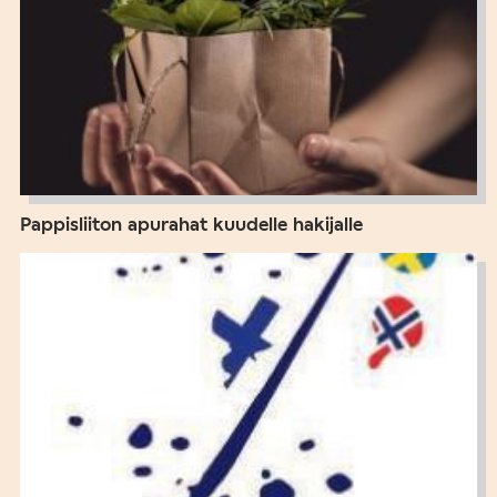
Pappisliiton apurahat kuudelle hakijalle