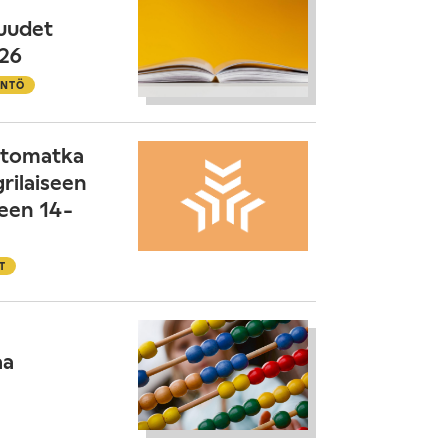
uudet
026
ÄNTÖ
intomatka
rilaiseen
een 14-
T
aa