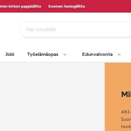
men kirkon pappisliitto
Suomen teologiliitto
Jobi
Työelämäopas
Edunvalvonta
Mi
AKI-
Suom
teol