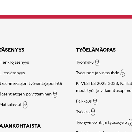
JÄSENYYS
TYÖELÄMÄOPAS
Henkilöjäsenyys
Työnhaku
Liittojäsenyys
Työsuhde ja virkasuhde
Jäsenmaksujen työnantajaperintä
KirVESTES 2025-2028, KJTES
muut työ- ja virkaehtosopimu
Jäsentietojen päivittäminen
Palkkaus
Matkalaskut
Työaika
Työhyvinvointi ja työsuojelu
AJANKOHTAISTA