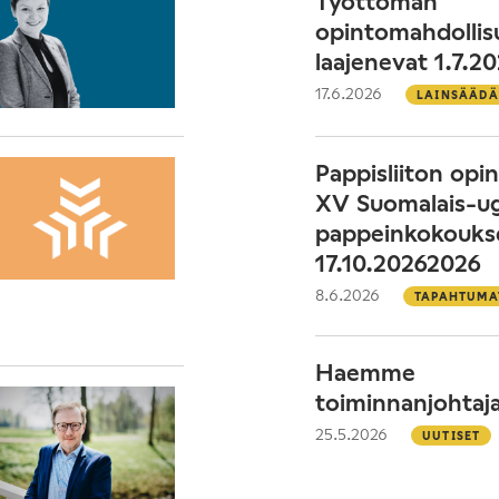
Työttömän
opintomahdollis
laajenevat 1.7.2
17.6.2026
LAINSÄÄD
Pappisliiton op
XV Suomalais-ug
pappeinkokouks
17.10.20262026
8.6.2026
TAPAHTUMA
Haemme
toiminnanjohtaj
25.5.2026
UUTISET