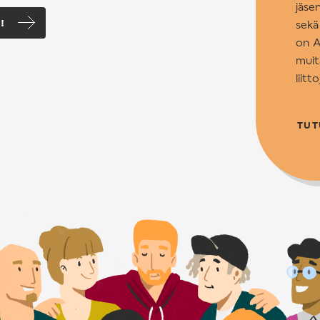
jäse
!
sekä
on A
muit
liitt
TUT