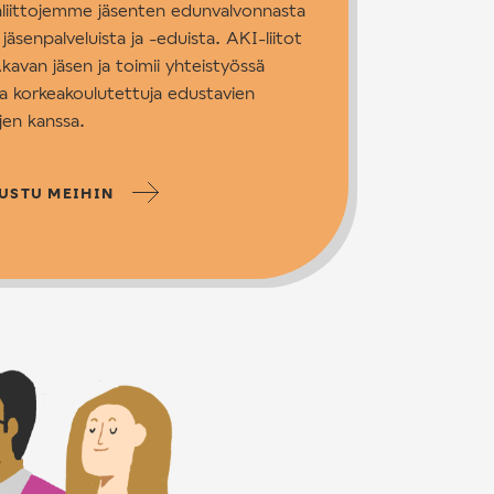
nliittojemme jäsenten edunvalvonnasta
 jäsenpalveluista ja -eduista. AKI-liitot
kavan jäsen ja toimii yhteistyössä
a korkeakoulutettuja edustavien
ojen kanssa.
USTU MEIHIN