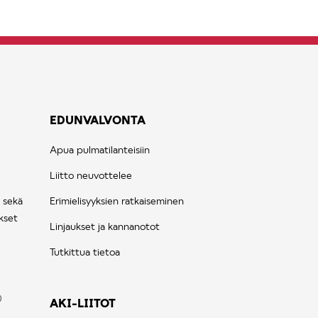
EDUNVALVONTA
Apua pulmatilanteisiin
Liitto neuvottelee
 sekä
Erimielisyyksien ratkaiseminen
kset
Linjaukset ja kannanotot
Tutkittua tietoa
AKI-LIITOT