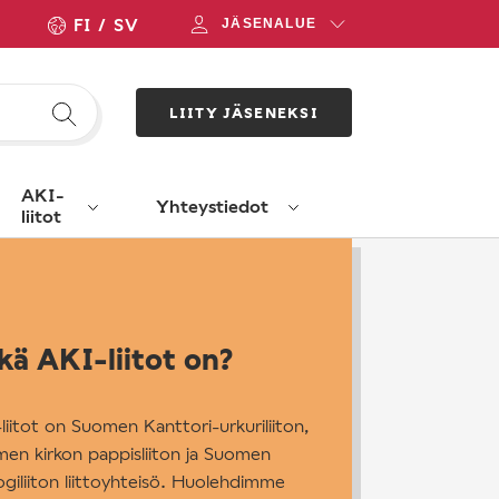
FI
SV
JÄSENALUE
LIITY JÄSENEKSI
AKI-
Yhteystiedot
liitot
kä AKI-liitot on?
liitot on Suomen Kanttori-urkuriliiton,
en kirkon pappisliiton ja Suomen
ogiliiton liittoyhteisö. Huolehdimme