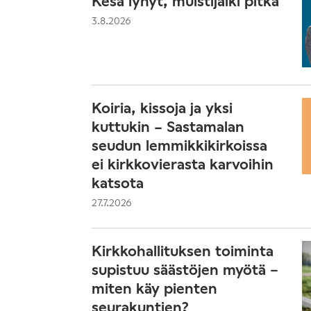
Kesä lyhyt, muistijälki pitkä
3.8.2026
Koiria, kissoja ja yksi
kuttukin – Sastamalan
seudun lemmikkikirkoissa
ei kirkkovierasta karvoihin
katsota
27.7.2026
Kirkkohallituksen toiminta
supistuu säästöjen myötä −
miten käy pienten
seurakuntien?