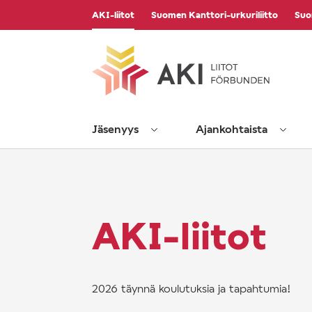
Vieritä
AKI-liitot
Suomen Kanttori-urkuriliitto
Suo
sisältöön
Jäsenyys
Ajankohtaista
AKI-liitot
2026 täynnä koulutuksia ja tapahtumia!