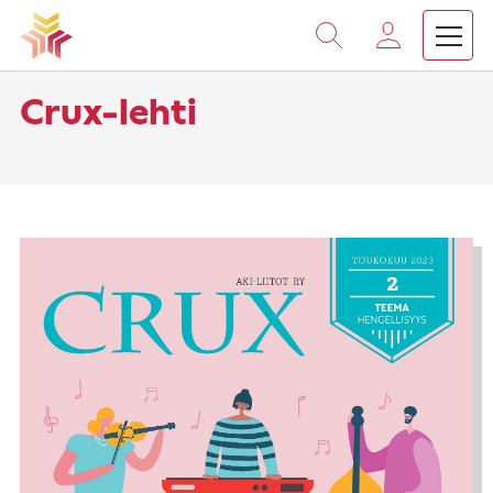
Vieritä
sisältöön
›
Etusivu
Crux-lehti
Crux-lehti