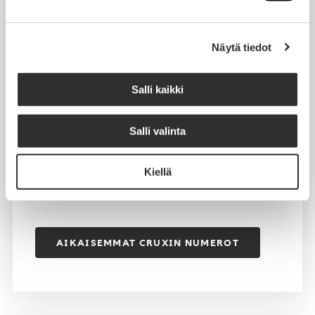
Aikaisempia Crux-lehtiä pääset lukemaan pdf-
versioina oheisesta linkistä.
Näytä tiedot
Cruxin numeroita löytyy pdf:nä peräti vuoden
2000 taitteesta asti.
Salli kaikki
Vanhimmat arkistojen aarteet ovat vuodelta
Salli valinta
1998. Varhaisemmilta vuosilta puuttuu
muutamien numeroiden pdf-versioita.
Kiellä
AIKAISEMMAT CRUXIN NUMEROT