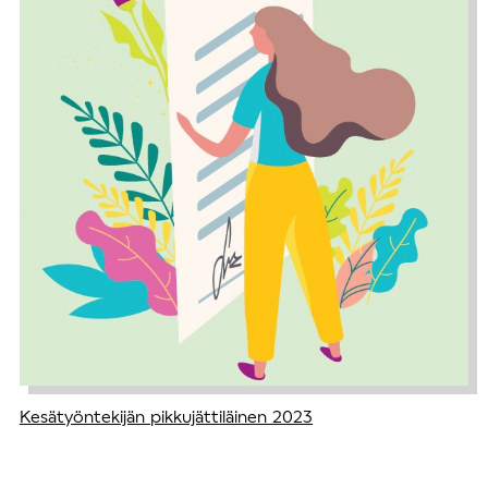
Kesätyöntekijän pikkujättiläinen 2023