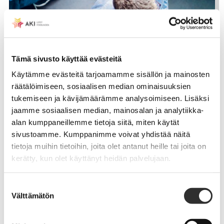
Tämä sivusto käyttää evästeitä
Käytämme evästeitä tarjoamamme sisällön ja mainosten
räätälöimiseen, sosiaalisen median ominaisuuksien
tukemiseen ja kävijämäärämme analysoimiseen. Lisäksi
jaamme sosiaalisen median, mainosalan ja analytiikka-
alan kumppaneillemme tietoja siitä, miten käytät
sivustoamme. Kumppanimme voivat yhdistää näitä
tietoja muihin tietoihin, joita olet antanut heille tai joita on
kerätty, kun olet käyttänyt heidän palvelujaan.
Saija Koskensalmi
Suostumuksen
Työpaikalla voidaan vahvistaa mielenterveyttä
Välttämätön
valinta