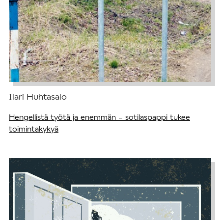
Ilari Huhtasalo
Hengellistä työtä ja enemmän – sotilaspappi tukee
toimintakykyä