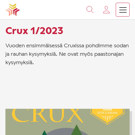
Vieritä
sisältöön
›
Etusivu
Crux 1/2023
Crux 1/2023
Vuoden ensimmäisessä Cruxissa pohdimme sodan
ja rauhan kysymyksiä. Ne ovat myös paastonajan
kysymyksiä.