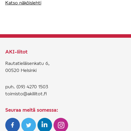
Katso näköislehti
AKI-liitot
Rautatieläisenkatu 6,
00520 Helsinki
puh. (09) 4270 1503
toimisto@akiliitot.fi
Seuraa meitä somessa: