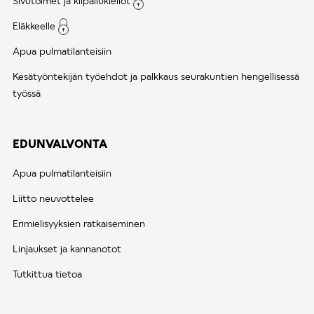
Sivutoimet ja kilpailukiellot
Eläkkeelle
Apua pulmatilanteisiin
Kesätyöntekijän työehdot ja palkkaus seurakuntien hengellisessä
työssä
EDUNVALVONTA
Apua pulmatilanteisiin
Liitto neuvottelee
Erimielisyyksien ratkaiseminen
Linjaukset ja kannanotot
Tutkittua tietoa