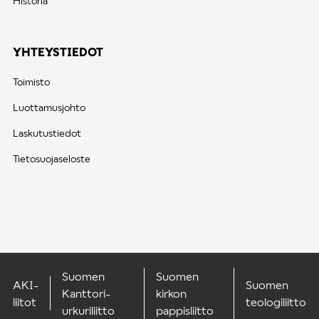
Historia
YHTEYSTIEDOT
Toimisto
Luottamusjohto
Laskutustiedot
Tietosuojaseloste
Suomen
Suomen
AKI-
Suomen
Kanttori-
kirkon
liitot
teologiliitto
urkuriliitto
pappisliitto