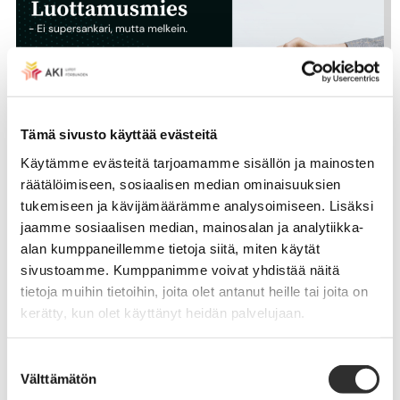
Tämä sivusto käyttää evästeitä
Käytämme evästeitä tarjoamamme sisällön ja mainosten
räätälöimiseen, sosiaalisen median ominaisuuksien
tukemiseen ja kävijämäärämme analysoimiseen. Lisäksi
Luottamusmies kantaa vastuuta
jaamme sosiaalisen median, mainosalan ja analytiikka-
keskusteluyhteydestä ja yhteisen hyvän
alan kumppaneillemme tietoja siitä, miten käytät
edistämisestä
sivustoamme. Kumppanimme voivat yhdistää näitä
tietoja muihin tietoihin, joita olet antanut heille tai joita on
·
9.9.2021
BLOGIT
kerätty, kun olet käyttänyt heidän palvelujaan.
Suostumuksen
Välttämätön
valinta