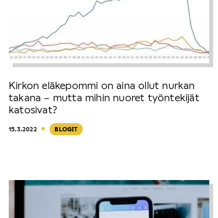
Kirkon eläkepommi on aina ollut nurkan
takana – mutta mihin nuoret työntekijät
katosivat?
·
15.3.2022
BLOGIT