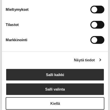
Mieltymykset
Tilastot
Markkinointi
Näytä tiedot
Työsopimuksen tarkistuslista
Salli kaikki
·
19.4.2021
BLOGIT
Salli valinta
Kiellä