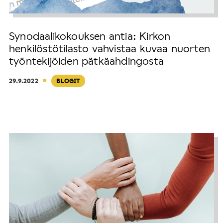
Synodaalikokouksen antia: Kirkon
henkilöstötilasto vahvistaa kuvaa nuorten
työntekijöiden pätkäahdingosta
·
29.9.2022
BLOGIT