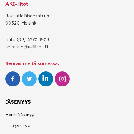
AKI-liitot
Rautatieläisenkatu 6,
00520 Helsinki
puh. (09) 4270 1503
toimisto@akiliitot.fi
Seuraa meitä somessa:
JÄSENYYS
Henkilöjäsenyys
Liittojäsenyys