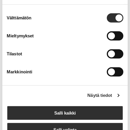
Suostumuksen
Välttämätön
valinta
Mieltymykset
Tilastot
Markkinointi
Näytä tiedot
Salli kaikki
Liittojäsenyys
Salli valinta