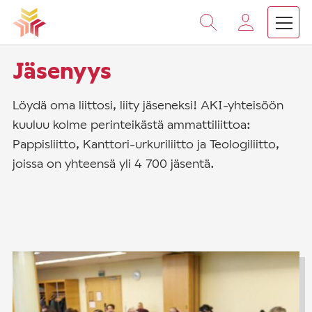
Vieritä
sisältöön
›
Etusivu
Jäsenyys
Jäsenyys
Löydä oma liittosi, liity jäseneksi! AKI-yhteisöön
kuuluu kolme perinteikästä ammattiliittoa:
Pappisliitto, Kanttori-urkuriliitto ja Teologiliitto,
joissa on yhteensä yli 4 700 jäsentä.