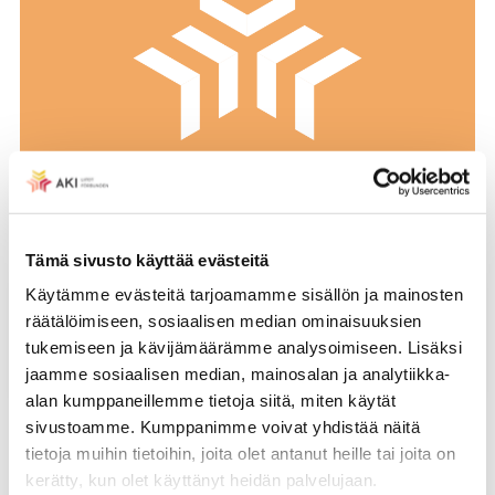
Tämä sivusto käyttää evästeitä
Käytämme evästeitä tarjoamamme sisällön ja mainosten
Akilaisen jäsenedut
räätälöimiseen, sosiaalisen median ominaisuuksien
tukemiseen ja kävijämäärämme analysoimiseen. Lisäksi
jaamme sosiaalisen median, mainosalan ja analytiikka-
alan kumppaneillemme tietoja siitä, miten käytät
sivustoamme. Kumppanimme voivat yhdistää näitä
tietoja muihin tietoihin, joita olet antanut heille tai joita on
kerätty, kun olet käyttänyt heidän palvelujaan.