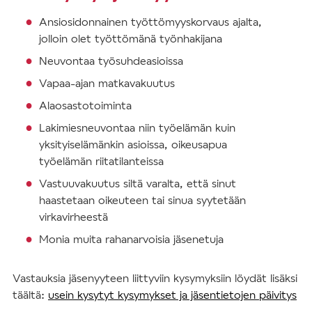
Ansiosidonnainen työttömyyskorvaus ajalta,
jolloin olet työttömänä työnhakijana
Neuvontaa työsuhdeasioissa
Vapaa-ajan matkavakuutus
Alaosastotoiminta
Lakimiesneuvontaa niin työelämän kuin
yksityiselämänkin asioissa, oikeusapua
työelämän riitatilanteissa
Vastuuvakuutus siltä varalta, että sinut
haastetaan oikeuteen tai sinua syytetään
virkavirheestä
Monia muita rahanarvoisia jäsenetuja
Vastauksia jäsenyyteen liittyviin kysymyksiin löydät lisäksi
täältä:
usein kysytyt kysymykset ja jäsentietojen päivitys