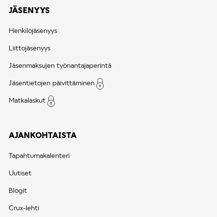
u
JÄSENYYS
s
Henkilöjäsenyys
Liittojäsenyys
Jäsenmaksujen työnantajaperintä
Jäsentietojen päivittäminen
Matkalaskut
AJANKOHTAISTA
Tapahtumakalenteri
Uutiset
Blogit
Crux-lehti