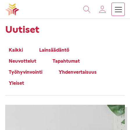
Vieritä
sisältöön
›
Etusivu
Ajankohtaista
Uutiset
Kaikki
Lainsäädäntö
Neuvottelut
Tapahtumat
Työhyvinvointi
Yhdenvertaisuus
Yleiset