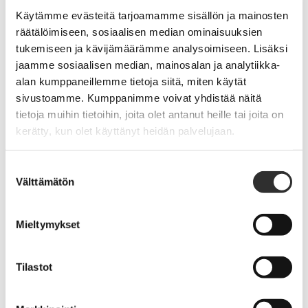
Käytämme evästeitä tarjoamamme sisällön ja mainosten
räätälöimiseen, sosiaalisen median ominaisuuksien
tukemiseen ja kävijämäärämme analysoimiseen. Lisäksi
jaamme sosiaalisen median, mainosalan ja analytiikka-
alan kumppaneillemme tietoja siitä, miten käytät
sivustoamme. Kumppanimme voivat yhdistää näitä
tietoja muihin tietoihin, joita olet antanut heille tai joita on
kerätty, kun olet käyttänyt heidän palvelujaan.
Suostumuksen
Välttämätön
valinta
Lausunto työaikasääntelyä selvittävän
Mieltymykset
työryhmän mietinnöstä
·
Tilastot
14.8.2017
KANNANOTOT