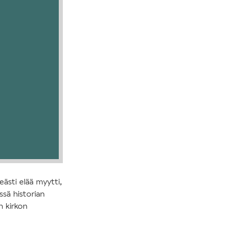
eästi elää myytti,
sä historian
n kirkon