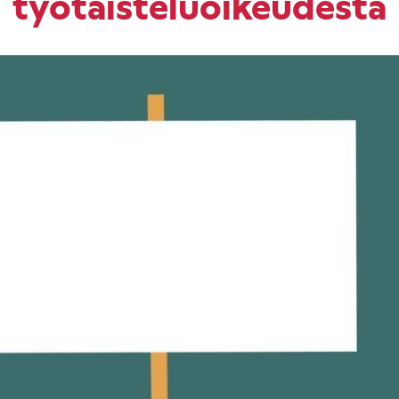
työtaisteluoikeudesta