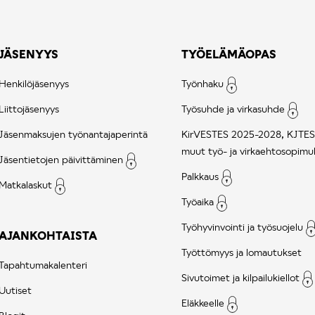
JÄSENYYS
TYÖELÄMÄOPAS
Henkilöjäsenyys
Työnhaku
Liittojäsenyys
Työsuhde ja virkasuhde
Jäsenmaksujen työnantajaperintä
KirVESTES 2025-2028, KJTES
muut työ- ja virkaehtosopimu
Jäsentietojen päivittäminen
Palkkaus
Matkalaskut
Työaika
Työhyvinvointi ja työsuojelu
AJANKOHTAISTA
Työttömyys ja lomautukset
Tapahtumakalenteri
Sivutoimet ja kilpailukiellot
Uutiset
Eläkkeelle