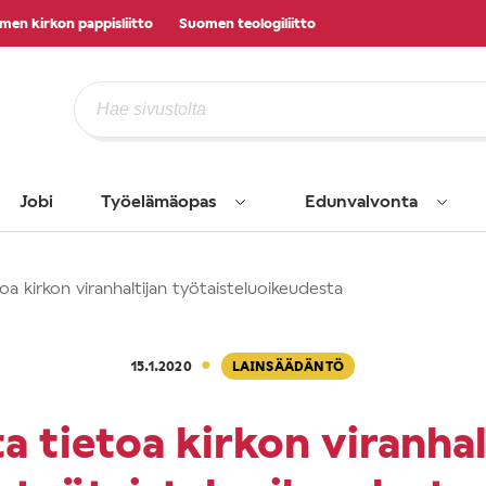
men kirkon pappisliitto
Suomen teologiliitto
Jobi
Työelämäopas
Edunvalvonta
oa kirkon viranhaltijan työtaisteluoikeudesta
·
15.1.2020
LAINSÄÄDÄNTÖ
a tietoa kirkon viranhal