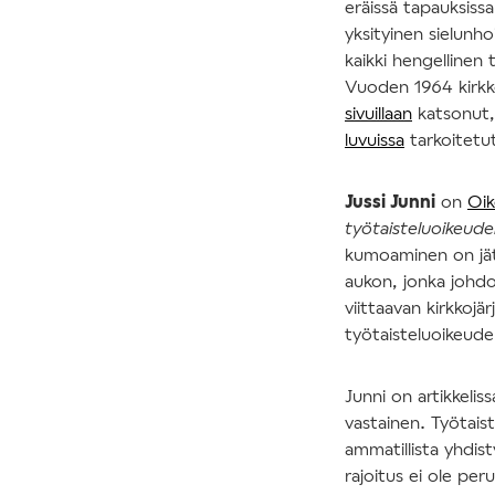
eräissä tapauksiss
yksityinen sielunho
kaikki hengellinen 
Vuoden 1964 kirkk
sivuillaan
katsonut, 
luvuissa
tarkoitetut
Jussi Junni
on
Oik
työtaisteluoikeud
kumoaminen on jät
aukon, jonka johdos
viittaavan kirkkojär
työtaisteluoikeuden 
Junni on artikkelis
vastainen. Työtais
ammatillista yhdisty
rajoitus ei ole per