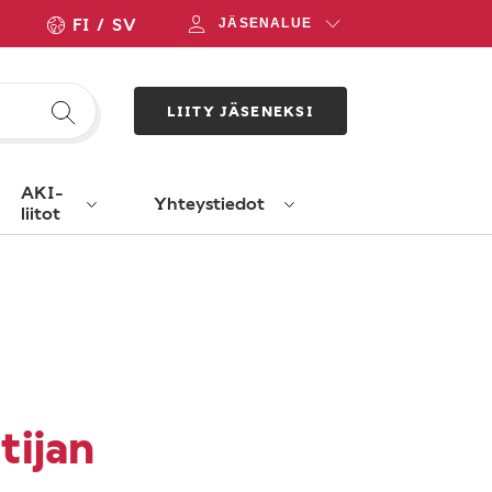
FI
SV
JÄSENALUE
LIITY JÄSENEKSI
AKI-
Yhteystiedot
liitot
tijan