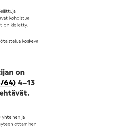
llittuja
aavat kohdistua
t on kielletty.
yötaistelua koskeva
tijan on
5/64)
4–13
tehtävät.
u yhteinen ja
hteyteen ottaminen