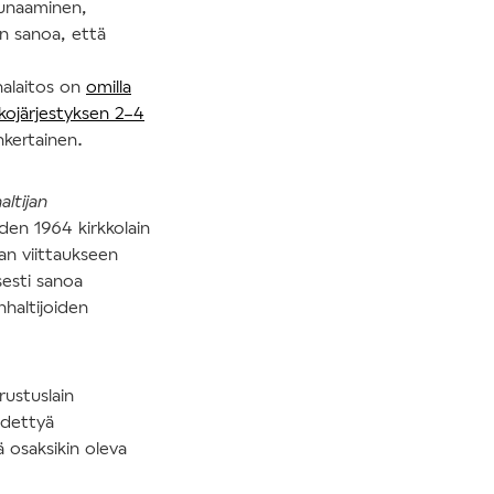
iunaaminen,
an sanoa, että
nalaitos on
omilla
kkojärjestyksen 2–4
nkertainen.
altijan
en 1964 kirkkolain
an viittaukseen
sesti sanoa
nhaltijoiden
rustuslain
ädettyä
ä osaksikin oleva