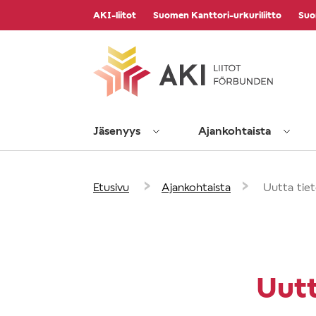
Vieritä
AKI-liitot
Suomen Kanttori-urkuriliitto
Suo
sisältöön
Jäsenyys
Ajankohtaista
›
›
Etusivu
Ajankohtaista
Uutta tiet
Uutt