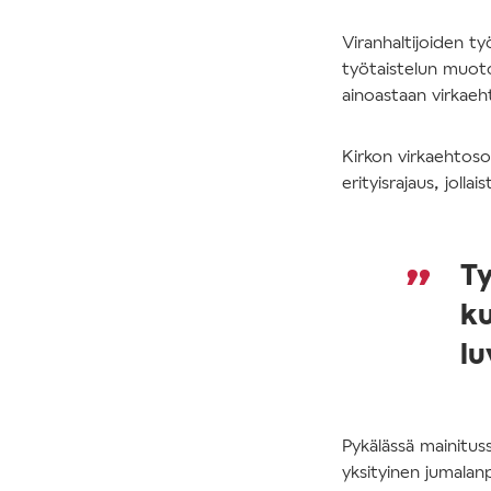
Viranhaltijoiden ty
työtaistelun muoto
ainoastaan virkaehto
Kirkon virkaehtoso
erityisrajaus, jollai
Ty
ku
lu
Pykälässä mainituss
yksityinen jumalan