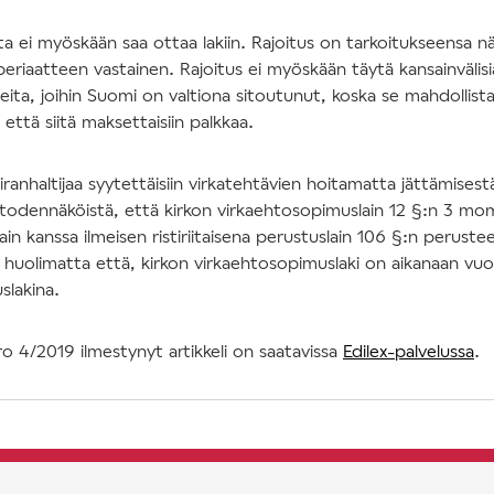
sta ei myöskään saa ottaa lakiin. Rajoitus on tarkoitukseensa näh
periaatteen vastainen. Rajoitus ei myöskään täytä kansainvälisi
teita, joihin Suomi on valtiona sitoutunut, koska se mahdollist
että siitä maksettaisiin palkkaa.
viranhaltijaa syytettäisiin virkatehtävien hoitamatta jättämisest
n todennäköistä, että kirkon virkaehtosopimuslain 12 §:n 3 mom
ain kanssa ilmeisen ristiriitaisena perustuslain 106 §:n peruste
in huolimatta että, kirkon virkaehtosopimuslaki on aikanaan vu
slakina.
o 4/2019 ilmestynyt artikkeli on saatavissa
Edilex-palvelussa
.