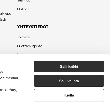
Säännöt
Historia
palkkaus
össä
YHTEYSTIEDOT
Toimisto
Luottamusjohto
Laskutustiedot
Tietosuojaseloste
Salli kaikki
an
sen median,
Salli valinta
on kerätty,
Kiellä