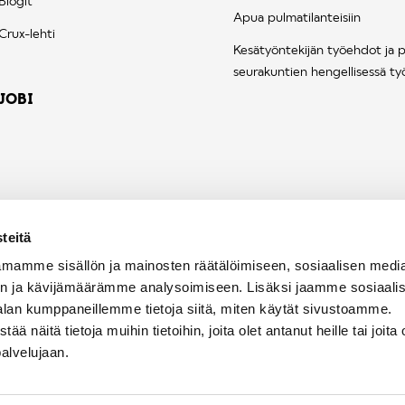
Blogit
Apua pulmatilanteisiin
Crux-lehti
Kesätyöntekijän työehdot ja 
seurakuntien hengellisessä ty
JOBI
teitä
mamme sisällön ja mainosten räätälöimiseen, sosiaalisen medi
n ja kävijämäärämme analysoimiseen. Lisäksi jaamme sosiaali
alan kumppaneillemme tietoja siitä, miten käytät sivustoamme.
näitä tietoja muihin tietoihin, joita olet antanut heille tai joita 
palvelujaan.