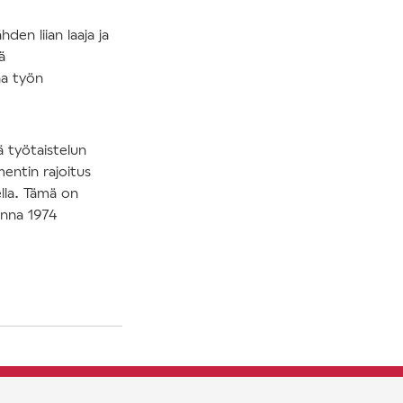
den liian laaja ja
ä
aa työn
ä työtaistelun
entin rajoitus
ella. Tämä on
onna 1974