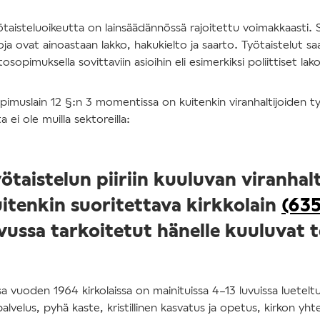
ötaisteluoikeutta on lainsäädännössä rajoitettu voimakkaasti. Sa
ja ovat ainoastaan lakko, hakukielto ja saarto. Työtaistelut s
sopimuksella sovittaviin asioihin eli esimerkiksi poliittiset lako
pimuslain 12 §:n 3 momentissa on kuitenkin viranhaltijoiden t
sta ei ole muilla sektoreilla:
ötaistelun piiriin kuuluvan viranhal
itenkin suoritettava kirkkolain
(63
vussa tarkoitetut hänelle kuuluvat 
a vuoden 1964 kirkolaissa on mainituissa 4–13 luvuissa luetelt
palvelus, pyhä kaste, kristillinen kasvatus ja opetus, kirkon y