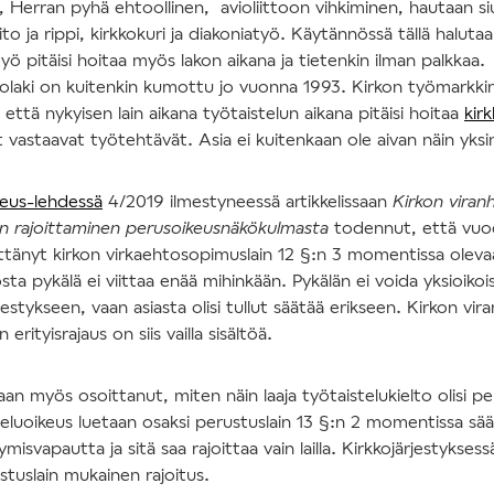
a, Herran pyhä ehtoollinen, avioliittoon vihkiminen, hautaan s
ito ja rippi, kirkkokuri ja diakoniatyö. Käytännössä tällä haluta
työ pitäisi hoitaa myös lakon aikana ja tietenkin ilman palkkaa.
olaki on kuitenkin kumottu jo vuonna 1993. Kirkon työmarkki
että nykyisen lain aikana työtaistelun aikana pitäisi hoitaa
kir
 vastaavat työtehtävät. Asia ei kuitenkaan ole aivan näin yksi
eus-lehdessä
4/2019 ilmestyneessä artikkelissaan
Kirkon viranh
en rajoittaminen perusoikeusnäkökulmasta
todennut, että vuod
tänyt kirkon virkaehtosopimuslain 12 §:n 3 momentissa oleva
ta pykälä ei viittaa enää mihinkään. Pykälän ei voida yksioikoi
jestykseen, vaan asiasta olisi tullut säätää erikseen. Kirkon vira
erityisrajaus on siis vailla sisältöä.
saan myös osoittanut, miten näin laaja työtaistelukielto olisi pe
teluoikeus luetaan osaksi perustuslain 13 §:n 2 momentissa sä
misvapautta ja sitä saa rajoittaa vain lailla. Kirkkojärjestyksess
ustuslain mukainen rajoitus.