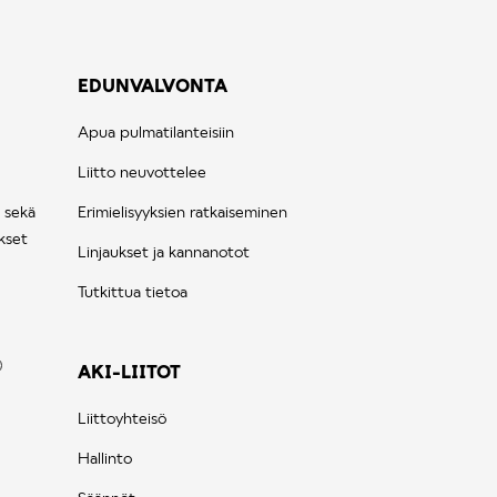
EDUNVALVONTA
Apua pulmatilanteisiin
Liitto neuvottelee
 sekä
Erimielisyyksien ratkaiseminen
kset
Linjaukset ja kannanotot
Tutkittua tietoa
AKI-LIITOT
Liittoyhteisö
Hallinto