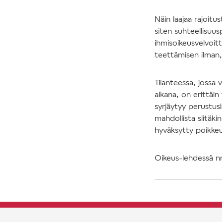
Näin laajaa rajoitu
siten suhteellisuus
ihmisoikeusvelvoit
teettämisen ilman, 
Tilanteessa, jossa 
aikana, on erittäi
syrjäytyy perustusl
mahdollista siitäk
hyväksytty poikkeu
Oikeus-lehdessä nr