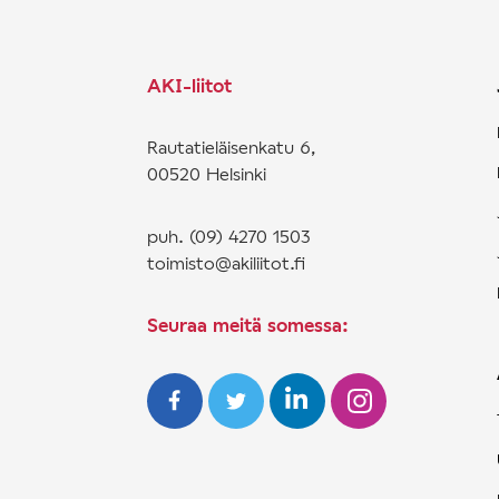
AKI-liitot
Rautatieläisenkatu 6,
00520 Helsinki
puh. (09) 4270 1503
toimisto@akiliitot.fi
Seuraa meitä somessa: