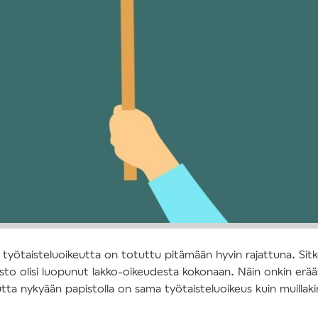
n työtaisteluoikeutta on totuttu pitämään hyvin rajattuna. Sitk
to olisi luopunut lakko-oikeudesta kokonaan. Näin onkin erääs
utta nykyään papistolla on sama työtaisteluoikeus kuin muillaki