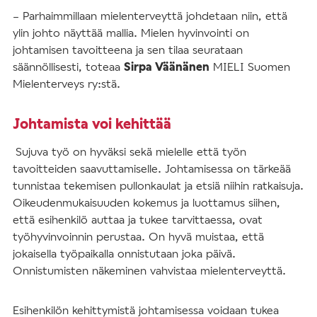
– Parhaimmillaan mielenterveyttä johdetaan niin, että
ylin johto näyttää mallia. Mielen hyvinvointi on
johtamisen tavoitteena ja sen tilaa seurataan
säännöllisesti, toteaa
Sirpa Väänänen
MIELI Suomen
Mielenterveys ry:stä.
Johtamista voi kehittää
Sujuva työ on hyväksi sekä mielelle että työn
tavoitteiden saavuttamiselle. Johtamisessa on tärkeää
tunnistaa tekemisen pullonkaulat ja etsiä niihin ratkaisuja.
Oikeudenmukaisuuden kokemus ja luottamus siihen,
että esihenkilö auttaa ja tukee tarvittaessa, ovat
työhyvinvoinnin perustaa. On hyvä muistaa, että
jokaisella työpaikalla onnistutaan joka päivä.
Onnistumisten näkeminen vahvistaa mielenterveyttä.
Esihenkilön kehittymistä johtamisessa voidaan tukea