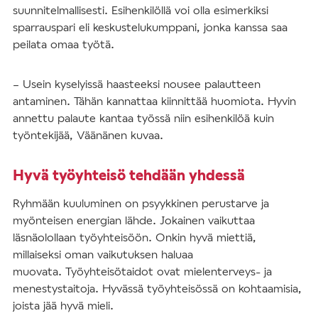
suunnitelmallisesti. Esihenkilöllä voi olla esimerkiksi
sparrauspari eli keskustelukumppani, jonka kanssa saa
peilata omaa työtä.
– Usein kyselyissä haasteeksi nousee palautteen
antaminen. Tähän kannattaa kiinnittää huomiota. Hyvin
annettu palaute kantaa työssä niin esihenkilöä kuin
työntekijää, Väänänen kuvaa.
Hyvä työyhteisö tehdään yhdessä
Ryhmään kuuluminen on psyykkinen perustarve ja
myönteisen energian lähde. Jokainen vaikuttaa
läsnäolollaan työyhteisöön. Onkin hyvä miettiä,
millaiseksi oman vaikutuksen haluaa
muovata. Työyhteisötaidot ovat mielenterveys- ja
menestystaitoja. Hyvässä työyhteisössä on kohtaamisia,
joista jää hyvä mieli.