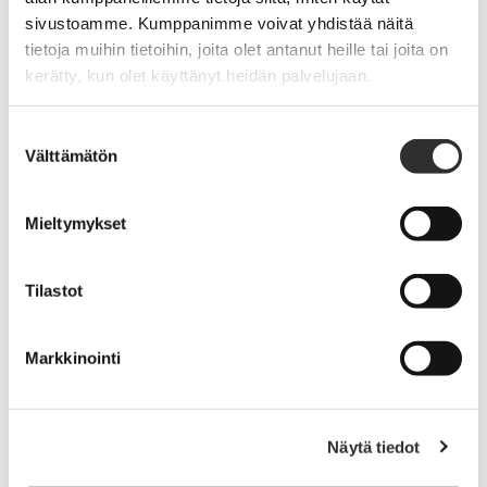
voimavaroja.
sivustoamme. Kumppanimme voivat yhdistää näitä
tietoja muihin tietoihin, joita olet antanut heille tai joita on
kerätty, kun olet käyttänyt heidän palvelujaan.
Suostumuksen
Näin tuet mielenterveyttä työyhteisössä
Välttämätön
valinta
Rakenna selkeyttä työhön
Mieltymykset
– Kirkasta tavoitteet ja tehtäväkuvat. Vain
saavutettavissa olevat tavoitteet ovat mahdollisia.
Tilastot
Huolehdi yhteisöllisyydestä, yhdessä olemme enemmän
Markkinointi
– Arjen ystävällisyys on mielen voimavara. Haasteita
kannattaa ratkaista yhdessä.
Näytä tiedot