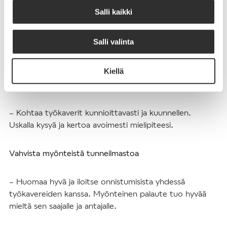
Muista inhimillisyys ja kohtuullisuus; ole myötätuntoinen
Salli kaikki
itseäsi ja muita kohtaan
Salli valinta
– Työ ei ole koko elämä eikä kukaan ole täydellinen,
mutta jokainen on hyvä jossain.
Kiellä
Vaali psykologista turvallisuutta
– Kohtaa työkaverit kunnioittavasti ja kuunnellen.
Uskalla kysyä ja kertoa avoimesti mielipiteesi.
Vahvista myönteistä tunneilmastoa
– Huomaa hyvä ja iloitse onnistumisista yhdessä
työkavereiden kanssa. Myönteinen palaute tuo hyvää
mieltä sen saajalle ja antajalle.