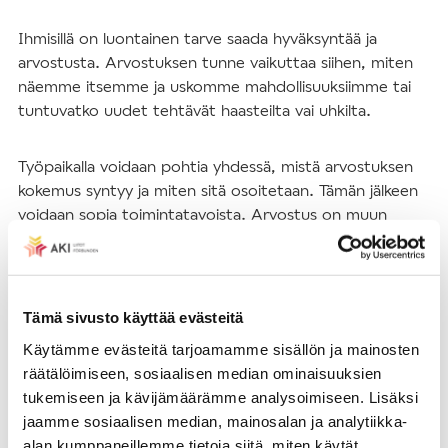
Ihmisillä on luontainen tarve saada hyväksyntää ja
arvostusta. Arvostuksen tunne vaikuttaa siihen, miten
näemme itsemme ja uskomme mahdollisuuksiimme tai
tuntuvatko uudet tehtävät haasteilta vai uhkilta.
Työpaikalla voidaan pohtia yhdessä, mistä arvostuksen
kokemus syntyy ja miten sitä osoitetaan. Tämän jälkeen
voidaan sopia toimintatavoista. Arvostus on muun
muassa huomioimista, tervehtimistä, läsnä olemista,
auttamista ja kiittämistä.
Jokaisella työpaikalla on työskentelyä tukevia
Tämä sivusto käyttää evästeitä
voimavaroja ja kuormittavia haasteita. On tärkeää
Käytämme evästeitä tarjoamamme sisällön ja mainosten
oivaltaa, mitkä asiat kuormittavat ja pyrkiä vähentämään
räätälöimiseen, sosiaalisen median ominaisuuksien
niitä. Kuitenkin mielen hyvinvointia tukee erityisesti
tukemiseen ja kävijämäärämme analysoimiseen. Lisäksi
myönteisten voimavarojen näkeminen. Työn imu ja
jaamme sosiaalisen median, mainosalan ja analytiikka-
mielekkyys lisääntyvät tunnistamalla ja vahvistamalla
alan kumppaneillemme tietoja siitä, miten käytät