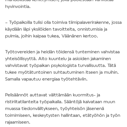
hyvinvointia.
– Työpaikoilla tulisi olla toimiva tiimipalaverirakenne, jossa
käydään läpi yksilöiden tavoitteita, onnistumisia ja
pulmia, joihin kaipaa tukea, Väänänen kertoo.
Työtovereiden ja heidän töidensä tunteminen vahvistaa
yhteisöllisyyttä. Aito kuuntelu ja asioiden jakaminen
vahvistavat työpaikan psykologista turvallisuutta. Tätä
tukee myötätuntoinen suhtautuminen itseen ja muihin.
Samalla vapautuu energiaa työtehtäviin.
Pelisäännöt auttavat välttämään kuormitus- ja
ristiriitatilanteita työpaikalla. Sääntöjä kaivataan muun
muassa tiedonvälitykseen, työyhteisön jäsenenä
toimimiseen, keskeytysten hallintaan, etätyöhön ja työn
rajaamiseen.