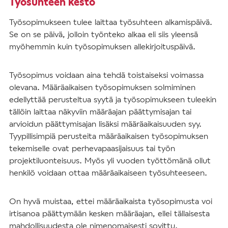
Työsuhteen kesto
Työsopimukseen tulee laittaa työsuhteen alkamispäivä.
Se on se päivä, jolloin työnteko alkaa eli siis yleensä
myöhemmin kuin työsopimuksen allekirjoituspäivä.
Työsopimus voidaan aina tehdä toistaiseksi voimassa
olevana. Määräaikaisen työsopimuksen solmiminen
edellyttää perusteltua syytä ja työsopimukseen tuleekin
tällöin laittaa näkyviin määräajan päättymisajan tai
arvioidun päättymisajan lisäksi määräaikaisuuden syy.
Tyypillisimpiä perusteita määräaikaisen työsopimuksen
tekemiselle ovat perhevapaasijaisuus tai työn
projektiluonteisuus. Myös yli vuoden työttömänä ollut
henkilö voidaan ottaa määräaikaiseen työsuhteeseen.
On hyvä muistaa, ettei määräaikaista työsopimusta voi
irtisanoa päättymään kesken määräajan, ellei tällaisesta
mahdollisuudesta ole nimenomaisesti sovittu.