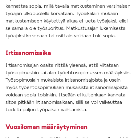
kannattaa sopia, millä tavalla matkustaminen varsinaisen
työajan ulkopuolella korvataan. Työaikalain mukaan
matkustamiseen käytettyä aikaa ei lueta työajaksi, ellei
se samalla ole työsuoritus. Matkustusajan lukemisesta
työajaksi kokonaan tai osittain voidaan toki sopia.
Irtisanomisaika
Irtisanomisajan osalta riittää yleensä, että viitataan
työsopimuslain tai alan työehtosopimuksen määräyksiin.
Työsopimuslain mukaisista irtisanomisajoista ja usein
myös työehtosopimuksen mukaisista irtisanomisajoista
voidaan sopia toisinkin. Itseään ei kuitenkaan kannata
sitoa pitkään irtisanomisaikaan, sillä se voi vaikeuttaa
todella paljon työpaikan vaihtamista.
Vuosiloman määräytyminen