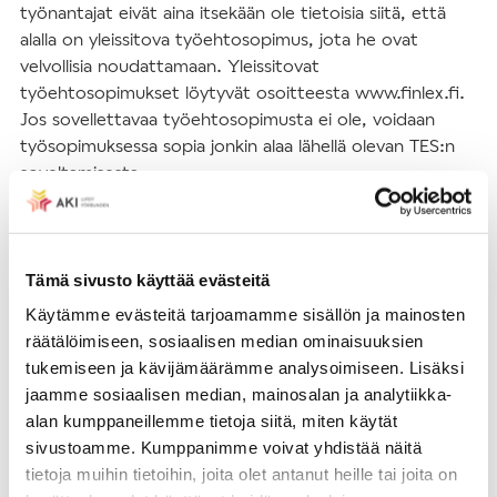
työnantajat eivät aina itsekään ole tietoisia siitä, että
alalla on yleissitova työehtosopimus, jota he ovat
velvollisia noudattamaan. Yleissitovat
työehtosopimukset löytyvät osoitteesta www.finlex.fi.
Jos sovellettavaa työehtosopimusta ei ole, voidaan
työsopimuksessa sopia jonkin alaa lähellä olevan TES:n
soveltamisesta.
Jos työssä ei sovelleta mitään työehtosopimusta, täytyy
omassa työsopimuksessa sopia kaikista tärkeistä,
Tämä sivusto käyttää evästeitä
tyypillisistä TES-ehdoistakin. Tällaisia ovat mm. lomaraha,
matkakulujen korvaaminen, palkankorotukset ja
Käytämme evästeitä tarjoamamme sisällön ja mainosten
perhevapaiden palkallisuus. Nämä eivät siis ole
räätälöimiseen, sosiaalisen median ominaisuuksien
lakisääteisiä.
tukemiseen ja kävijämäärämme analysoimiseen. Lisäksi
jaamme sosiaalisen median, mainosalan ja analytiikka-
alan kumppaneillemme tietoja siitä, miten käytät
Palkan ja muun vastikkeen määräytymisen
sivustoamme. Kumppanimme voivat yhdistää näitä
perusteet ja palkanmaksukausi
tietoja muihin tietoihin, joita olet antanut heille tai joita on