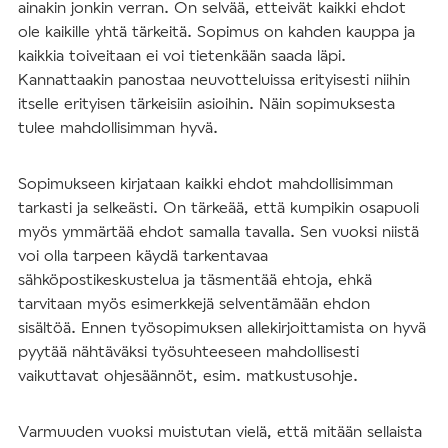
ainakin jonkin verran. On selvää, etteivät kaikki ehdot
ole kaikille yhtä tärkeitä. Sopimus on kahden kauppa ja
kaikkia toiveitaan ei voi tietenkään saada läpi.
Kannattaakin panostaa neuvotteluissa erityisesti niihin
itselle erityisen tärkeisiin asioihin. Näin sopimuksesta
tulee mahdollisimman hyvä.
Sopimukseen kirjataan kaikki ehdot mahdollisimman
tarkasti ja selkeästi. On tärkeää, että kumpikin osapuoli
myös ymmärtää ehdot samalla tavalla. Sen vuoksi niistä
voi olla tarpeen käydä tarkentavaa
sähköpostikeskustelua ja täsmentää ehtoja, ehkä
tarvitaan myös esimerkkejä selventämään ehdon
sisältöä. Ennen työsopimuksen allekirjoittamista on hyvä
pyytää nähtäväksi työsuhteeseen mahdollisesti
vaikuttavat ohjesäännöt, esim. matkustusohje.
Varmuuden vuoksi muistutan vielä, että mitään sellaista