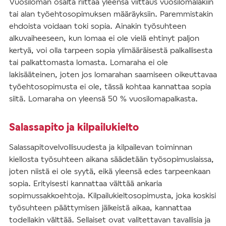
Vuosiloman osalta riittää yleensä viittaus vuosilomalakiin
tai alan työehtosopimuksen määräyksiin. Paremmistakin
ehdoista voidaan toki sopia. Ainakin työsuhteen
alkuvaiheeseen, kun lomaa ei ole vielä ehtinyt paljon
kertyä, voi olla tarpeen sopia ylimääräisestä palkallisesta
tai palkattomasta lomasta. Lomaraha ei ole
lakisääteinen, joten jos lomarahan saamiseen oikeuttavaa
työehtosopimusta ei ole, tässä kohtaa kannattaa sopia
siitä. Lomaraha on yleensä 50 % vuosilomapalkasta.
Salassapito ja kilpailukielto
Salassapitovelvollisuudesta ja kilpailevan toiminnan
kiellosta työsuhteen aikana säädetään työsopimuslaissa,
joten niistä ei ole syytä, eikä yleensä edes tarpeenkaan
sopia. Erityisesti kannattaa välttää ankaria
sopimussakkoehtoja. Kilpailukieltosopimusta, joka koskisi
työsuhteen päättymisen jälkeistä aikaa, kannattaa
todellakin välttää. Sellaiset ovat valitettavan tavallisia ja