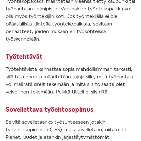
Työntekopaikaksi määritetään yleensä tietty kaupunki tai
työnantajan toimipiste. Varsinainen työntekopaikka voi
olla myös työntekijän koti. Jos työntekijällä ei ole
pääasiallista kiinteää työntekopaikkaa, sovitaan
periaatteet, joiden mukaan eri työkohteissa
työskennellään.
Työtehtävät
Työtehtävistä kannattaa sopia mahdollisimman tarkasti,
sillä tällä ehdolla määritetään rajoja sille, mitä työnantaja
voi määrätä sinut tekemään ja mitä siis toisaalta olet
velvollinen tekemään. Pelkkä titteli ei siis riitä.
Sovellettava työehtosopimus
Selvitä sovelletaanko työsuhteeseen jotakin
työehtosopimusta (TES) ja jos sovelletaan, niitä mitä.
Pienet, uudet ja etenkin järjestäytymättömät