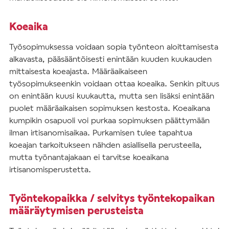
Koeaika
Työsopimuksessa voidaan sopia työnteon aloittamisesta
alkavasta, pääsääntöisesti enintään kuuden kuukauden
mittaisesta koeajasta. Määräaikaiseen
työsopimukseenkin voidaan ottaa koeaika. Senkin pituus
on enintään kuusi kuukautta, mutta sen lisäksi enintään
puolet määräaikaisen sopimuksen kestosta. Koeaikana
kumpikin osapuoli voi purkaa sopimuksen päättymään
ilman irtisanomisaikaa. Purkamisen tulee tapahtua
koeajan tarkoitukseen nähden asiallisella perusteella,
mutta työnantajakaan ei tarvitse koeaikana
irtisanomisperustetta.
Työntekopaikka / selvitys työntekopaikan
määräytymisen perusteista