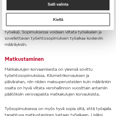
Salli valinta
Työaika
Työsopimuksessa sovitaan säännöllisestä työajasta ja
Kiellä
työajan järjestämisestä (esim. onko käytössä liukuva
työaika). Sopimuksessa voidaan viitata työaikalain ja
sovellettavan työehtosopimuksen työaikaa koskeviin
määräyksiin.
Matkustaminen
Matkakulujen korvaamisesta on yleensä sovittu
työehtosopimuksissa. Kilometrikorvauksen ja
päivärahan, niin niiden maksuperusteiden kuin määränkin
osalta on hyvä viitata verohallinnon vuosittain antamiin
päätöksiin verovapaista matkakulujen korvauksista.
Työsopimuksessa on myös hyvä sopia siitä, että työajalla
tapahtuva matkustaminen luetaan työaikaan. Lisäksi