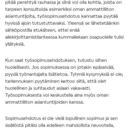
pitää perehtyä rauhassa ja siinä voi olla kohtia, joista on
tarpeen konsultoida esimerkiksi oman ammattiliiton
asiantuntijoita, työsopimusehdotus kannattaa pyytää
hyvissä ajoin tutustuttavaksi. Yleensä se lähetetäänkin
sähköpostilla etukäteen, ettei enää
allekirjoittamistilanteessa kummallekaan osapuolelle tulisi
yllätyksiä.
Kun saat työsopimusehdotuksen, tutustu siihen
huolellisesti. Jos sopimuksessa on jotakin epäselvää,
pyydä työnantajalta lisätietoa. Tyhmiä kysymyksiä ei ole;
tarkennuksen pyytäminen kertoo siitä, että olet
huolellinen ja suhtaudut asiaan vakavasti.
Työsopimuksesta voi keskustella aina myös oman
ammattiliiton asiantuntijoiden kanssa.
Sopimusehdotus ei ole vielä lopullinen sopimus ja sen
sisällöstä pitäisi olla edelleen mahdollista neuvotella,