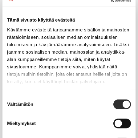
Seuraa meitä somessa:
Tämä sivusto käyttää evästeitä
Käytämme evästeitä tarjoamamme sisällön ja mainosten
räätälöimiseen, sosiaalisen median ominaisuuksien
tukemiseen ja kävijämäärämme analysoimiseen. Lisäksi
JÄSENYYS
jaamme sosiaalisen median, mainosalan ja analytiikka-
alan kumppaneillemme tietoja siitä, miten käytät
Henkilöjäsenyys
sivustoamme. Kumppanimme voivat yhdistää näitä
tietoja muihin tietoihin, joita olet antanut heille tai joita on
Liittojäsenyys
kerätty, kun olet käyttänyt heidän palvelujaan.
Jäsenmaksujen työnantajaperintä
Suostumuksen
Jäsentietojen päivittäminen
Välttämätön
valinta
Matkalaskut
Mieltymykset
AJANKOHTAISTA