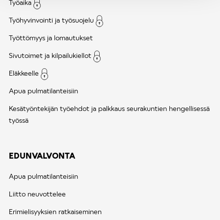
Työaika
Työhyvinvointi ja työsuojelu
Työttömyys ja lomautukset
Sivutoimet ja kilpailukiellot
Eläkkeelle
Apua pulmatilanteisiin
Kesätyöntekijän työehdot ja palkkaus seurakuntien hengellisessä
työssä
EDUNVALVONTA
Apua pulmatilanteisiin
Liitto neuvottelee
Erimielisyyksien ratkaiseminen