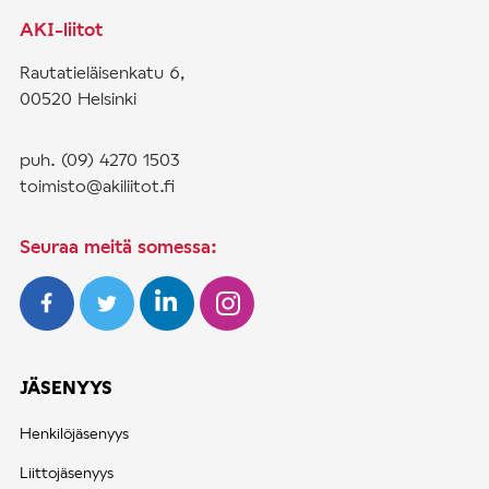
k
AKI-liitot
k
e
Rautatieläisenkatu 6,
l
00520 Helsinki
i
e
puh. (09) 4270 1503
n
toimisto@akiliitot.fi
s
i
Seuraa meitä somessa:
v
u
t
u
JÄSENYYS
s
Henkilöjäsenyys
Liittojäsenyys