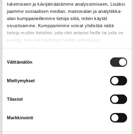
tukemiseen ja kävijämäärämme analysoimiseen. Lisäksi
jaamme sosiaalisen median, mainosalan ja analytiikka-
alan kumppaneillemme tietoja siitä, miten käytät
sivustoamme. Kumppanimme voivat yhdistää näitä
tietoja muihin tietoihin, joita olet antanut heille tai joita on
kerätty, kun olet käyttänyt heidän palvelujaan.
Hong Kongin opintomatka 2027
Suostumuksen
·
30.4.2026
TAPAHTUMAT
Välttämätön
valinta
Mieltymykset
Pappisliiton kirkkoherraseminaari 10.–
Tilastot
12.5.2027
·
30.4.2026
TAPAHTUMAT
Markkinointi