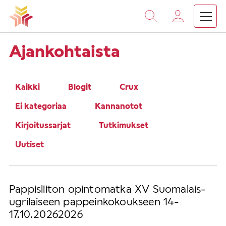
Vieritä
sisältöön
›
Etusivu
Ehdokkaat
Ajankohtaista
Kaikki
Blogit
Crux
Ei kategoriaa
Kannanotot
Kirjoitussarjat
Tutkimukset
Uutiset
Pappisliiton opintomatka XV Suomalais-
ugrilaiseen pappeinkokoukseen 14-
17.10.20262026