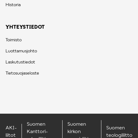
Historia
YHTEYSTIEDOT
Toimisto
Luottamusjohto
Laskutustiedot
Tietosuojaseloste
Suomen
Suomen
AKI-
Suomen
Kanttori-
kirkon
liitot
teologiliitto