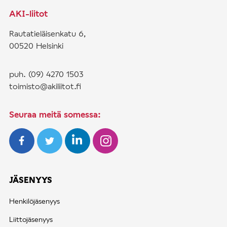
k
AKI-liitot
k
e
Rautatieläisenkatu 6,
l
00520 Helsinki
i
e
puh. (09) 4270 1503
n
toimisto@akiliitot.fi
s
i
Seuraa meitä somessa:
v
u
t
u
JÄSENYYS
s
Henkilöjäsenyys
Liittojäsenyys