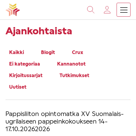
Vieritä
sisältöön
›
Etusivu
Yhdenvertaisuus
Ajankohtaista
Kaikki
Blogit
Crux
Ei kategoriaa
Kannanotot
Kirjoitussarjat
Tutkimukset
Uutiset
Pappisliiton opintomatka XV Suomalais-
ugrilaiseen pappeinkokoukseen 14-
17.10.20262026