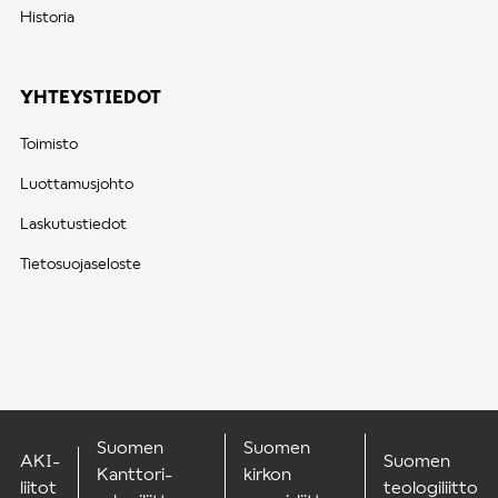
Historia
YHTEYSTIEDOT
Toimisto
Luottamusjohto
Laskutustiedot
Tietosuojaseloste
Suomen
Suomen
AKI-
Suomen
Kanttori-
kirkon
liitot
teologiliitto