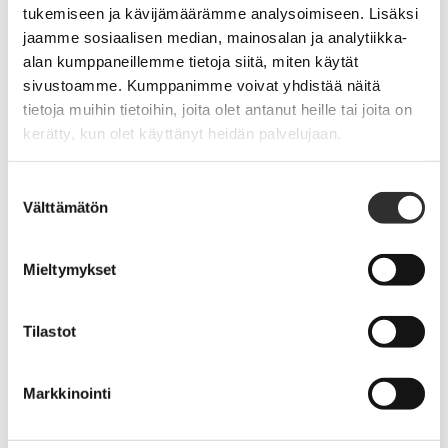
tukemiseen ja kävijämäärämme analysoimiseen. Lisäksi
jaamme sosiaalisen median, mainosalan ja analytiikka-
alan kumppaneillemme tietoja siitä, miten käytät
sivustoamme. Kumppanimme voivat yhdistää näitä
tietoja muihin tietoihin, joita olet antanut heille tai joita on
kerätty, kun olet käyttänyt heidän palvelujaan.
Hong Kongin opintomatka 2027
Suostumuksen
·
30.4.2026
TAPAHTUMAT
Välttämätön
valinta
Mieltymykset
Pappisliiton kirkkoherraseminaari 10.–
Tilastot
12.5.2027
·
30.4.2026
TAPAHTUMAT
Markkinointi