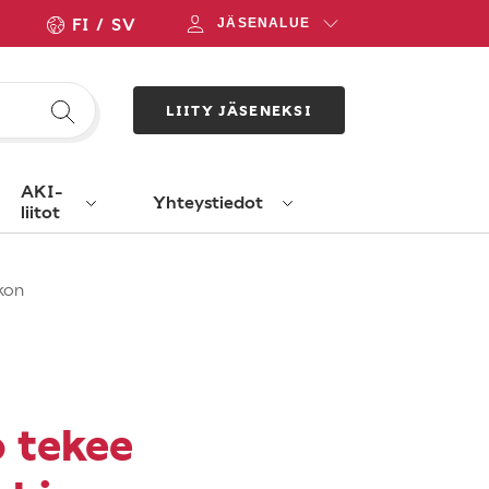
FI
SV
JÄSENALUE
LIITY JÄSENEKSI
AKI-
Yhteystiedot
liitot
rkon
o tekee