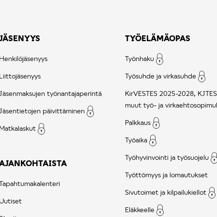
JÄSENYYS
TYÖELÄMÄOPAS
Henkilöjäsenyys
Työnhaku
Liittojäsenyys
Työsuhde ja virkasuhde
Jäsenmaksujen työnantajaperintä
KirVESTES 2025-2028, KJTES
muut työ- ja virkaehtosopimu
Jäsentietojen päivittäminen
Palkkaus
Matkalaskut
Työaika
Työhyvinvointi ja työsuojelu
AJANKOHTAISTA
Työttömyys ja lomautukset
Tapahtumakalenteri
Sivutoimet ja kilpailukiellot
Uutiset
Eläkkeelle