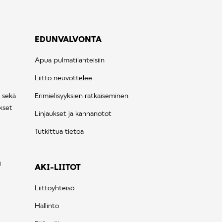
EDUNVALVONTA
Apua pulmatilanteisiin
Liitto neuvottelee
 sekä
Erimielisyyksien ratkaiseminen
kset
Linjaukset ja kannanotot
Tutkittua tietoa
AKI-LIITOT
Liittoyhteisö
Hallinto