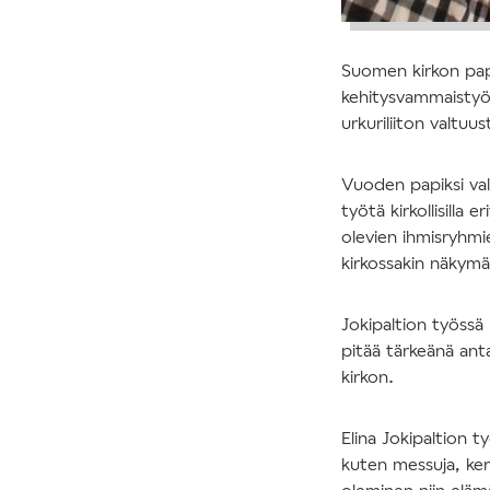
Suomen kirkon papp
kehitysvammaistyön
urkuriliiton valtuust
Vuoden papiksi val
työtä kirkollisilla 
olevien ihmisryhmie
kirkossakin näkymä
Jokipaltion työssä 
pitää tärkeänä anta
kirkon.
Elina Jokipaltion 
kuten messuja, kerh
oleminen niin elämä