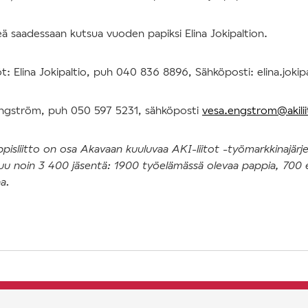
peä saadessaan kutsua vuoden papiksi Elina Jokipaltion.
: Elina Jokipaltio, puh 040 836 8896, Sähköposti: elina.jokipa
 Engström, puh 050 597 5231, sähköposti
vesa.engstrom@akiliit
isliitto on osa Akavaan kuuluvaa AKI-liitot -työmarkkinajärj
luu noin 3 400 jäsentä: 1900 työelämässä olevaa pappia, 700 e
aa.