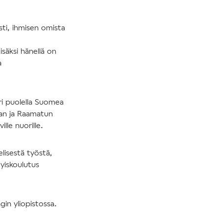
sti, ihmisen omista
säksi hänellä on
a
ri puolella Suomea
rjan ja Raamatun
lle nuorille.
lisestä työstä,
tyiskoulutus
gin yliopistossa.