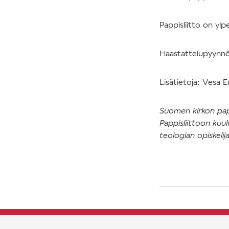
Pappisliitto on yl
Haastattelupyynnöt
Lisätietoja: Vesa
Suomen kirkon papp
Pappisliittoon kuu
teologian opiskelij