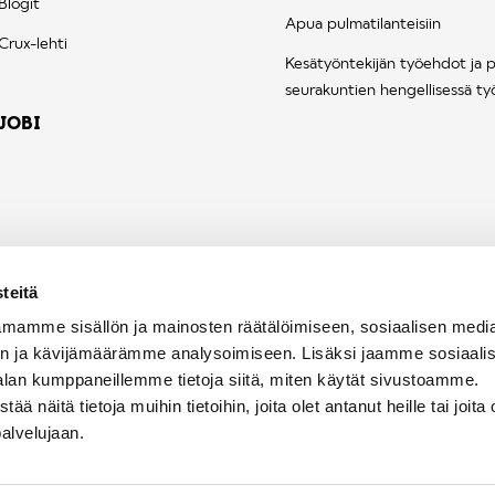
Blogit
Apua pulmatilanteisiin
Crux-lehti
Kesätyöntekijän työehdot ja 
seurakuntien hengellisessä ty
JOBI
teitä
mamme sisällön ja mainosten räätälöimiseen, sosiaalisen medi
n ja kävijämäärämme analysoimiseen. Lisäksi jaamme sosiaali
alan kumppaneillemme tietoja siitä, miten käytät sivustoamme.
näitä tietoja muihin tietoihin, joita olet antanut heille tai joita 
palvelujaan.