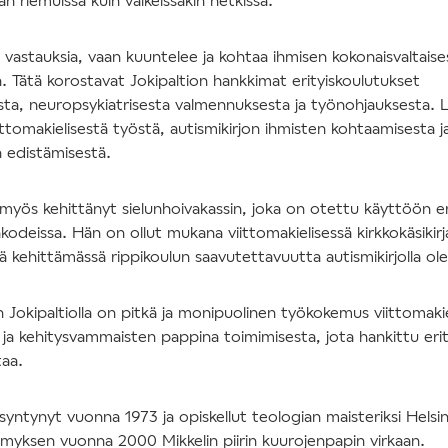
a vastauksia, vaan kuuntelee ja kohtaa ihmisen kokonaisvaltaise
n. Tätä korostavat Jokipaltion hankkimat erityiskoulutukset
osta, neuropsykiatrisesta valmennuksesta ja työnohjauksesta. Li
ittomakielisestä työstä, autismikirjon ihmisten kohtaamisesta j
 edistämisestä.
n myös kehittänyt sielunhoivakassin, joka on otettu käyttöön e
vakodeissa. Hän on ollut mukana viittomakielisessä kirkkokäsiki
kehittämässä rippikoulun saavutettavuutta autismikirjolla olevi
Jokipaltiolla on pitkä ja monipuolinen työkokemus viittomakie
- ja kehitysvammaisten pappina toimimisesta, jota hankittu eri
taa.
 syntynyt vuonna 1973 ja opiskellut teologian maisteriksi Helsin
imyksen vuonna 2000 Mikkelin piirin kuurojenpapin virkaan.