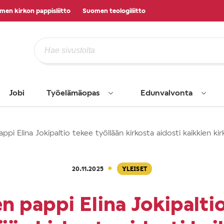
men kirkon pappisliitto
Suomen teologiliitto
Jobi
Työelämäopas
Edunvalvonta
pi Elina Jokipaltio tekee työllään kirkosta aidosti kaikkien ki
·
20.11.2025
YLEISET
 pappi Elina Jokipalti