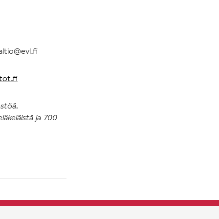
ltio@evl.fi
ot.fi
estöä.
läkeläistä ja 700