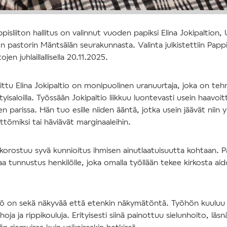
isliiton hallitus on valinnut vuoden papiksi Elina Jokipaltio
 pastorin Mäntsälän seurakunnasta. Valinta julkistettiin Pappis
ojen juhlaillallisella 20.11.2025.
ittu Elina Jokipaltio on monipuolinen uranuurtaja, joka on te
erityisaloilla. Työssään Jokipaltio liikkuu luontevasti usein haav
n parissa. Hän tuo esille niiden ääntä, jotka usein jäävät niin 
ttömiksi tai häviävät marginaaleihin.
korostuu syvä kunnioitus ihmisen ainutlaatuisuutta kohtaan. Pap
a tunnustus henkilölle, joka omalla työllään tekee kirkosta aid
työ on sekä näkyvää että etenkin näkymätöntä. Työhön kuuluu
oja ja rippikouluja. Erityisesti siinä painottuu sielunhoito, läs
n riemuissa kuin vaikeissakin hetkissä.