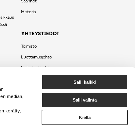
Säännöt
Historia
palkkaus
össä
YHTEYSTIEDOT
Toimisto
Luottamusjohto
Laskutustiedot
Tietosuojaseloste
Salli kaikki
an
sen median,
Salli valinta
on kerätty,
Kiellä