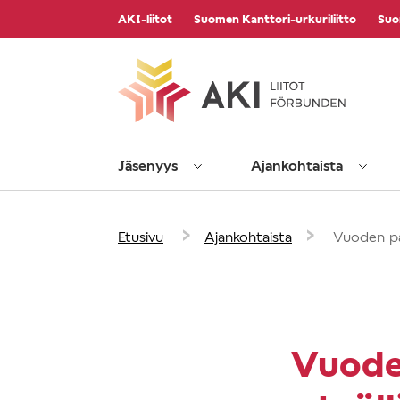
Vieritä
AKI-liitot
Suomen Kanttori-urkuriliitto
Suo
sisältöön
Jäsenyys
Ajankohtaista
›
›
Etusivu
Ajankohtaista
Vuoden pap
Vuoden