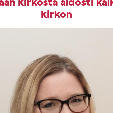
lään kirkosta aidosti kai
kirkon