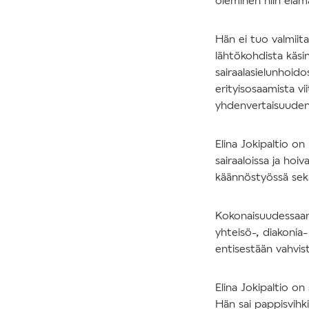
Hän ei tuo valmiit
lähtökohdista käsi
sairaalasielunhoid
erityisosaamista vi
yhdenvertaisuuden
Elina Jokipaltio o
sairaaloissa ja hoi
käännöstyössä sekä 
Kokonaisuudessaan 
yhteisö-, diakonia
entisestään vahvis
Elina Jokipaltio on
Hän sai pappisvihk