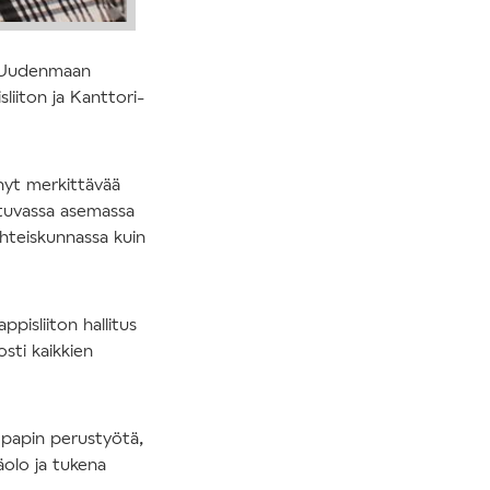
n, Uudenmaan
liiton ja Kanttori-
hnyt merkittävää
oittuvassa asemassa
yhteiskunnassa kuin
pisliiton hallitus
osti kaikkien
 papin perustyötä,
näolo ja tukena