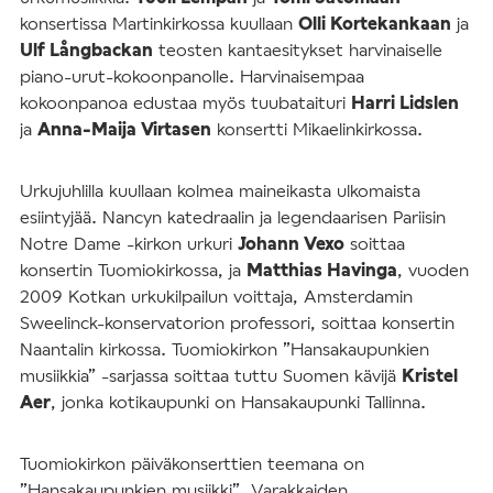
konsertissa Martinkirkossa kuullaan
Olli Kortekankaan
ja
Ulf Långbackan
teosten kantaesitykset harvinaiselle
piano-urut-kokoonpanolle. Harvinaisempaa
kokoonpanoa edustaa myös tuubataituri
Harri Lidslen
ja
Anna-Maija Virtasen
konsertti Mikaelinkirkossa.
Urkujuhlilla kuullaan kolmea maineikasta ulkomaista
esiintyjää. Nancyn katedraalin ja legendaarisen Pariisin
Notre Dame -kirkon urkuri
Johann Vexo
soittaa
konsertin Tuomiokirkossa, ja
Matthias Havinga
, vuoden
2009 Kotkan urkukilpailun voittaja, Amsterdamin
Sweelinck-konservatorion professori, soittaa konsertin
Naantalin kirkossa. Tuomiokirkon ”Hansakaupunkien
musiikkia” -sarjassa soittaa tuttu Suomen kävijä
Kristel
Aer
, jonka kotikaupunki on Hansakaupunki Tallinna.
Tuomiokirkon päiväkonserttien teemana on
”Hansakaupunkien musiikki”. Varakkaiden