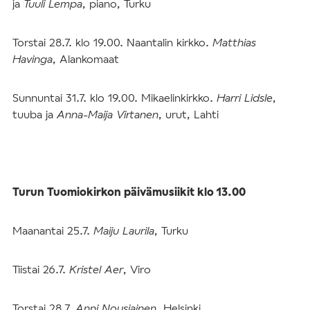
ja
Tuuli Lempa
, piano, Turku
Torstai 28.7. klo 19.00. Naantalin kirkko.
Matthias
Havinga
, Alankomaat
Sunnuntai 31.7. klo 19.00. Mikaelinkirkko.
Harri Lidsle
,
tuuba ja
Anna-Maija Virtanen
, urut, Lahti
Turun Tuomiokirkon päivämusiikit klo 13.00
Maanantai 25.7.
Maiju Laurila
, Turku
Tiistai 26.7.
Kristel Aer
, Viro
Torstai 28.7.
Anni Nousiainen
, Helsinki