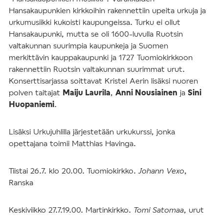
Hansakaupunkien kirkkoihin rakennettiin upeita urkuja ja
urkumusiikki kukoisti kaupungeissa. Turku ei ollut
Hansakaupunki, mutta se oli 1600-luvulla Ruotsin
valtakunnan suurimpia kaupunkeja ja Suomen
merkittävin kauppakaupunki ja 1727 Tuomiokirkkoon
rakennettiin Ruotsin valtakunnan suurimmat urut.
Konserttisarjassa soittavat Kristel Aerin lisäksi nuoren
polven taitajat
Maiju Laurila
,
Anni Nousiainen
ja
Sini
Huopaniemi
.
Lisäksi Urkujuhlilla järjestetään urkukurssi, jonka
opettajana toimii Matthias Havinga.
Tiistai 26.7. klo 20.00. Tuomiokirkko.
Johann Vexo
,
Ranska
Keskiviikko 27.7.19.00. Martinkirkko.
Tomi Satomaa
, urut