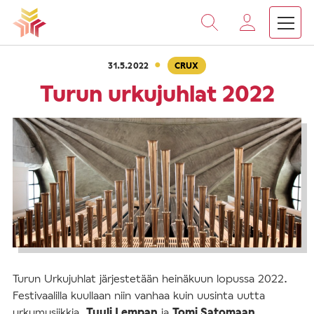
›
›
Vieritä
Etusivu
Ajankohtaista
Turun urkujuhlat 2022
sisältöön
·
31.5.2022
CRUX
Turun urkujuhlat 2022
Turun Urkujuhlat järjestetään heinäkuun lopussa 2022.
Festivaalilla kuullaan niin vanhaa kuin uusinta uutta
urkumusiikkia.
Tuuli Lempan
ja
Tomi Satomaan