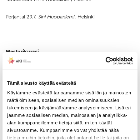
Perjantai 29.7.
Sini Huopaniemi
, Helsinki
Mestarikurssi
1.8.–2.8. Naantalin kirkko.
Matthias Havinga
Tämä sivusto käyttää evästeitä
Konsertteihin vapaa pääsy, ohjelma 10 €, paitsi
Käytämme evästeitä tarjoamamme sisällön ja mainosten
Tuomiokirkon päivämusiikit: pääsylippu 10 € sisältäen
räätälöimiseen, sosiaalisen median ominaisuuksien
ohjelman.
tukemiseen ja kävijämäärämme analysoimiseen. Lisäksi
jaamme sosiaalisen median, mainosalan ja analytiikka-
Yhteistyössä Turun ja Kaarinan seurakuntayhtymän,
alan kumppaneillemme tietoja siitä, miten käytät
Naantalin seurakunnan, Martinseurakunnan ja
sivustoamme. Kumppanimme voivat yhdistää näitä
Mikaelinseurakunnan kanssa.
tietoja muihin tietoihin, joita olet antanut heille tai joita on