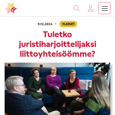
›
›
Vieritä
Etusivu
Ajankohtaista
Tuletko juristiharjoittelija
sisältöön
·
9.12.2024
YLEISET
Tuletko
juristiharjoittelijaksi
liittoyhteisöömme?