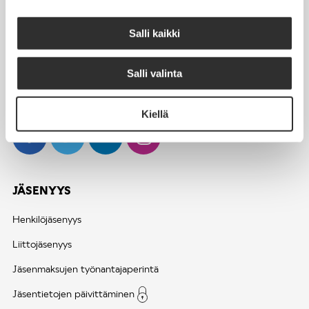
00520 Helsinki
Salli kaikki
puh. (09) 4270 1503
toimisto@akiliitot.fi
Salli valinta
Seuraa meitä somessa:
Kiellä
JÄSENYYS
Henkilöjäsenyys
Liittojäsenyys
Jäsenmaksujen työnantajaperintä
Jäsentietojen päivittäminen