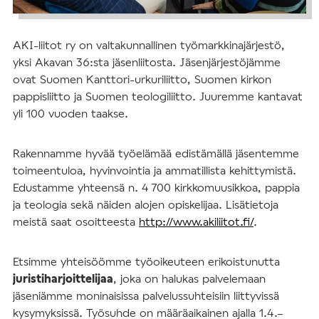
AKI-liitot ry on valtakunnallinen työmarkkinajärjestö,
yksi Akavan 36:sta jäsenliitosta. Jäsenjärjestöjämme
ovat Suomen Kanttori-urkuriliitto, Suomen kirkon
pappisliitto ja Suomen teologiliitto. Juuremme kantavat
yli 100 vuoden taakse.
Rakennamme hyvää työelämää edistämällä jäsentemme
toimeentuloa, hyvinvointia ja ammatillista kehittymistä.
Edustamme yhteensä n. 4 700 kirkkomuusikkoa, pappia
ja teologia sekä näiden alojen opiskelijaa. Lisätietoja
meistä saat osoitteesta
http://www.akiliitot.fi/
.
Etsimme yhteisöömme työoikeuteen erikoistunutta
juristiharjoittelijaa
, joka on halukas palvelemaan
jäseniämme moninaisissa palvelussuhteisiin liittyvissä
kysymyksissä. Työsuhde on määräaikainen ajalla 1.4.–