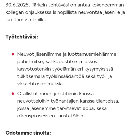
30.6.2025. Tärkein tehtäväsi on antaa kokeneemman
kollegan ohjauksessa lainopillista neuvontaa jäsenille ja
luottamusmiehille.
Työtehtäväsi:
Neuvot jäseniämme ja luottamusmiehiämme
puhelimitse, sähköpostitse ja joskus
kasvotustenkin työelämän eri kysymyksissä
tulkitsemalla työlainsäädäntöä sekä työ- ja
virkaehtosopimuksia.
Osallistut muun juristitiimin kanssa
neuvotteluihin työnantajien kanssa tilanteissa,
joissa jäsenemme tarvitsevat apua, sekä
oikeusprosessien taustatöihin.
Odotamme sinulta: