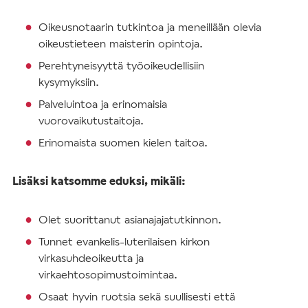
Oikeusnotaarin tutkintoa ja meneillään olevia
oikeustieteen maisterin opintoja.
Perehtyneisyyttä työoikeudellisiin
kysymyksiin.
Palveluintoa ja erinomaisia
vuorovaikutustaitoja.
Erinomaista suomen kielen taitoa.
Lisäksi katsomme eduksi, mikäli:
Olet suorittanut asianajajatutkinnon.
Tunnet evankelis-luterilaisen kirkon
virkasuhdeoikeutta ja
virkaehtosopimustoimintaa.
Osaat hyvin ruotsia sekä suullisesti että