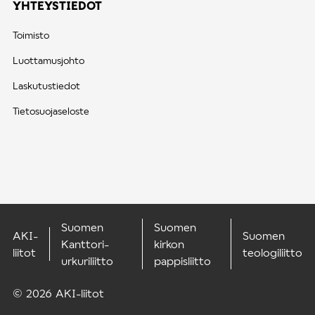
YHTEYSTIEDOT
Toimisto
Luottamusjohto
Laskutustiedot
Tietosuojaseloste
Suomen
Suomen
AKI-
Suomen
Kanttori-
kirkon
liitot
teologiliitto
urkuriliitto
pappisliitto
© 2026 AKI-liitot