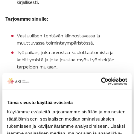
kirjallisesti.
Tarjoamme sinulle:
Vastuullisen tehtävän kiinnostavassa ja
muuttuvassa toimintaympäristössä.
Työpaikan, joka arvostaa kouluttautumista ja
kehittymistä ja joka joustaa myös työntekijän
tarpeiden mukaan.
Iloisen ja innostuvan työyhteisön, jossa
työtovereita arvostetaan eikä ketään jätetä
yksin.
Mahdollisuuden työskennellä sekä
Tämä sivusto käyttää evästeitä
toimistollamme Akavatalossa että etänä.
Käytämme evästeitä tarjoamamme sisällön ja mainosten
Hyvät työsuhde-edut, mm. lounas-, puhelin-
räätälöimiseen, sosiaalisen median ominaisuuksien
ja virike-edut sekä laajan työterveyshuollon.
tukemiseen ja kävijämäärämme analysoimiseen. Lisäksi
jaamme sosiaalisen median, mainosalan ja analytiikka-