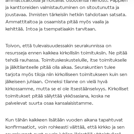
ja kanttoreiden valmistautuminen on sitoutunutta ja
joustavaa. Ihmisten tärkeisiin hetkiin tahdotaan satsata.
Ammattitaitoa ja osaamista pitää myös vaalia ja
kehittää. Intoa ja tsempatiaakin tarvitaan.
Toivon, että tulevaisuudessakin seurakunnissa on
resursseja ennen kaikkea kirkollisiin toimituksiin. Ne pitää
tehdä rauhassa. Toimituskeskusteluille, itse toimitukselle
ja jälkitilanteelle pitää olla aikaa. Seurakuntien tulee
tarjota myös tiloja niin kirkolliseen toimitukseen kuin sen
jälkeiseen juhlaan. Onneksi tilanne on vielä hyvä
kirkossamme, mutta se ei ole itsestäänselvyys. Kirkolliset
toimitukset pitää säilyttää ykkösasiana, koska ne
palvelevat suurta osaa kansalaisistamme.
Kun tähän kaikkeen lisätään vuoden aikana tapahtuvat
konfirmaatiot, voin rohkeasti väittää, että kirkko ja sen
seurakunnat ovat suurin juhlien järjestäjä yhteistyössä