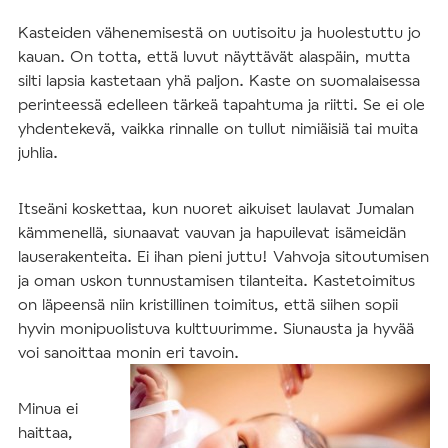
Kasteiden vähenemisestä on uutisoitu ja huolestuttu jo
kauan. On totta, että luvut näyttävät alaspäin, mutta
silti lapsia kastetaan yhä paljon. Kaste on suomalaisessa
perinteessä edelleen tärkeä tapahtuma ja riitti. Se ei ole
yhdentekevä, vaikka rinnalle on tullut nimiäisiä tai muita
juhlia.
Itseäni koskettaa, kun nuoret aikuiset laulavat Jumalan
kämmenellä, siunaavat vauvan ja hapuilevat isämeidän
lauserakenteita. Ei ihan pieni juttu! Vahvoja sitoutumisen
ja oman uskon tunnustamisen tilanteita. Kastetoimitus
on läpeensä niin kristillinen toimitus, että siihen sopii
hyvin monipuolistuva kulttuurimme. Siunausta ja hyvää
voi sanoittaa monin eri tavoin.
Minua ei
haittaa,