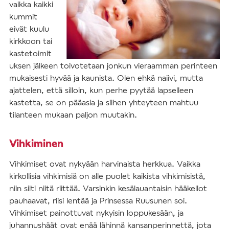
vaikka kaikki
kummit
eivät kuulu
kirkkoon tai
kastetoimit
uksen jälkeen toivotetaan jonkun vieraamman perinteen
mukaisesti hyvää ja kaunista. Olen ehkä naiivi, mutta
ajattelen, että silloin, kun perhe pyytää lapselleen
kastetta, se on pääasia ja siihen yhteyteen mahtuu
tilanteen mukaan paljon muutakin.
Vihkiminen
Vihkimiset ovat nykyään harvinaista herkkua. Vaikka
kirkollisia vihkimisiä on alle puolet kaikista vihkimisistä,
niin silti niitä riittää. Varsinkin kesälauantaisin hääkellot
pauhaavat, riisi lentää ja Prinsessa Ruusunen soi.
Vihkimiset painottuvat nykyisin loppukesään, ja
juhannushäät ovat enää lähinnä kansanperinnettä, jota