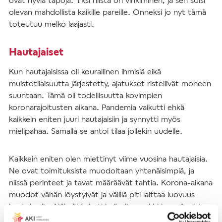
olevan mahdollista kaikille pareille. Onneksi jo nyt tämä
toteutuu melko laajasti.
Hautajaiset
Kun hautajaisissa oli kourallinen ihmisiä eikä
muistotilaisuutta järjestetty, ajatukset risteilivät moneen
suuntaan. Tämä oli todellisuutta kovimpien
koronarajoitusten aikana. Pandemia vaikutti ehkä
kaikkein eniten juuri hautajaisiin ja synnytti myös
mielipahaa. Samalla se antoi tilaa jollekin uudelle.
Kaikkein eniten olen miettinyt viime vuosina hautajaisia.
Ne ovat toimituksista muodoltaan yhtenäisimpiä, ja
niissä perinteet ja tavat määräävät tahtia. Korona-aikana
muodot vähän löystyivät ja välillä piti laittaa luovuus
koetukselle. Näissäkin hetkissä olimme kirkkona ihmisten
rinnalla surussa ja loimme toivoa monin tavoin.