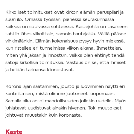
Kirkolliset toimitukset ovat kirkon elämän peruspilari ja
suuri ilo. Omassa työssäni pienessä seurakunnassa
kaikkea on sopivassa suhteessa. Kastejuhlia on tasaiseen
tahtiin lähes viikoittain, samoin hautajaisia. Välillä pääsee
vihkimäänkin. Elämän kokonaisuus pysyy hyvin mielessä,
kun risteilee eri tunnelmissa viikon aikana. Ihmettelen,
miten yhä jaksan ja innostun, vaikka olen ehtinyt tehdä
satoja kirkollisia toimituksia. Vastaus on se, että ihmiset
ja heidän tarinansa kiinnostavat.
Korona-ajan säätäminen, jousto ja luoviminen näytti eri
kanteilta sen, mistä olimme joutuneet luopumaan.
Samalla aika antoi mahdollisuuden jollekin uudelle. Myös
juhlatavat uudistuvat ainakin hivenen. Toki muutokset
johtuvat muustakin kuin koronasta.
Kaste