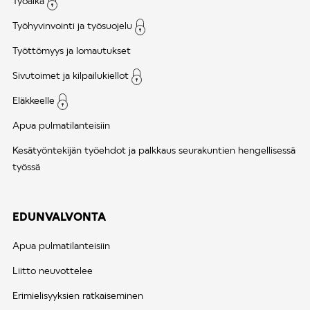
Työaika
Työhyvinvointi ja työsuojelu
Työttömyys ja lomautukset
Sivutoimet ja kilpailukiellot
Eläkkeelle
Apua pulmatilanteisiin
Kesätyöntekijän työehdot ja palkkaus seurakuntien hengellisessä
työssä
EDUNVALVONTA
Apua pulmatilanteisiin
Liitto neuvottelee
Erimielisyyksien ratkaiseminen