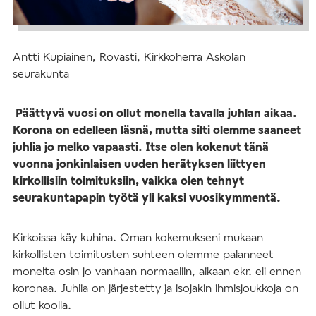
Antti Kupiainen, Rovasti, Kirkkoherra Askolan
seurakunta
Päättyvä vuosi on ollut monella tavalla juhlan aikaa.
Korona on edelleen läsnä, mutta silti olemme saaneet
juhlia jo melko vapaasti. Itse olen kokenut tänä
vuonna jonkinlaisen uuden herätyksen liittyen
kirkollisiin toimituksiin, vaikka olen tehnyt
seurakuntapapin työtä yli kaksi vuosikymmentä.
Kirkoissa käy kuhina. Oman kokemukseni mukaan
kirkollisten toimitusten suhteen olemme palanneet
monelta osin jo vanhaan normaaliin, aikaan ekr. eli ennen
koronaa. Juhlia on järjestetty ja isojakin ihmisjoukkoja on
ollut koolla.