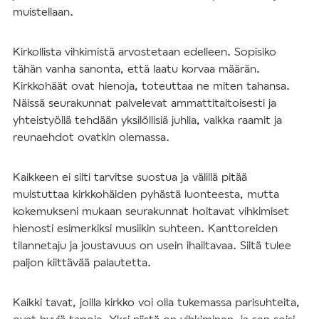
muistellaan.
Kirkollista vihkimistä arvostetaan edelleen. Sopisiko
tähän vanha sanonta, että laatu korvaa määrän.
Kirkkohäät ovat hienoja, toteuttaa ne miten tahansa.
Näissä seurakunnat palvelevat ammattitaitoisesti ja
yhteistyöllä tehdään yksilöllisiä juhlia, vaikka raamit ja
reunaehdot ovatkin olemassa.
Kaikkeen ei silti tarvitse suostua ja välillä pitää
muistuttaa kirkkohäiden pyhästä luonteesta, mutta
kokemukseni mukaan seurakunnat hoitavat vihkimiset
hienosti esimerkiksi musiikin suhteen. Kanttoreiden
tilannetaju ja joustavuus on usein ihailtavaa. Siitä tulee
paljon kiittävää palautetta.
Kaikki tavat, joilla kirkko voi olla tukemassa parisuhteita,
ovat hyviä tapoja. Yksi niistä on vihkiminen, ja sen soisi