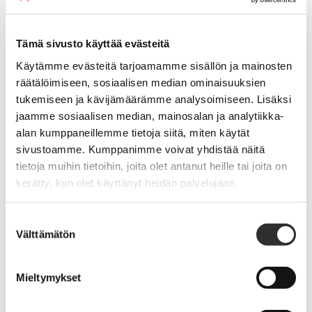
Siksi tervehdinkin tyytyväisyydellä esimerkiksi sitä, kun
Tämä sivusto käyttää evästeitä
muistotilaisuuden puuttuessa siunauskappelissa oli esillä
Käytämme evästeitä tarjoamamme sisällön ja mainosten
vainajan valokuva muistopöydällä ja joskus adressit
räätälöimiseen, sosiaalisen median ominaisuuksien
luettiin kappelissa siunaustilaisuuden päätteeksi tai
tukemiseen ja kävijämäärämme analysoimiseen. Lisäksi
haudalla kukkien laskun jälkeen. Ei huono tapa
jaamme sosiaalisen median, mainosalan ja analytiikka-
tulevaisuudessakaan. Uurnanlaskutilanteet saivat nekin
alan kumppaneillemme tietoja siitä, miten käytät
uusia muotoja. Näin juhlatavat ja -perinteet elävät ajassa
sivustoamme. Kumppanimme voivat yhdistää näitä
ja uudistuvat.
tietoja muihin tietoihin, joita olet antanut heille tai joita on
kerätty, kun olet käyttänyt heidän palvelujaan.
Tosin nyt on taas mukavaa, kun jälleen järjestetään
muistotilaisuuksia ja pappi ja kanttori kutsutaan mukaan.
Suostumuksen
Vaikka muistotilaisuus onkin omaisten vastuulla oleva
Välttämätön
valinta
tilaisuus, koen arvokkaana, että saan olla niissä mukana
ja ehkä välillä tukena ja apunakin.
Mieltymykset
Toimituksista kirkko tunnetaan