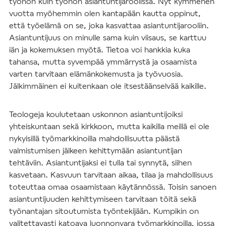
työhön kuin työhön asiantuntijaroolissa. Nyt kymmenen
vuotta myöhemmin olen kantapään kautta oppinut,
että työelämä on se, joka kasvattaa asiantuntijarooliin.
Asiantuntijuus on minulle sama kuin viisaus, se karttuu
iän ja kokemuksen myötä. Tietoa voi hankkia kuka
tahansa, mutta syvempää ymmärrystä ja osaamista
varten tarvitaan elämänkokemusta ja työvuosia.
Jälkimmäinen ei kuitenkaan ole itsestäänselvää kaikille.
Teologeja koulutetaan uskonnon asiantuntijoiksi
yhteiskuntaan sekä kirkkoon, mutta kaikilla meillä ei ole
nykyisillä työmarkkinoilla mahdollisuutta päästä
valmistumisen jälkeen kehittymään asiantuntijan
tehtäviin. Asiantuntijaksi ei tulla tai synnytä, siihen
kasvetaan. Kasvuun tarvitaan aikaa, tilaa ja mahdollisuus
toteuttaa omaa osaamistaan käytännössä. Toisin sanoen
asiantuntijuuden kehittymiseen tarvitaan töitä sekä
työnantajan sitoutumista työntekijään. Kumpikin on
valitettavasti katoava luonnonvara työmarkkinoilla, jossa