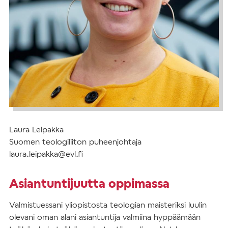
Laura Leipakka
Suomen teologiliiton puheenjohtaja
laura.leipakka@evl.fi
Asiantuntijuutta oppimassa
Valmistuessani yliopistosta teologian maisteriksi luulin
olevani oman alani asiantuntija valmiina hyppäämään