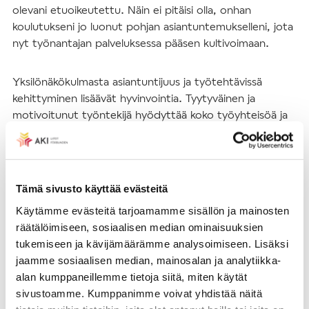
olevani etuoikeutettu. Näin ei pitäisi olla, onhan
koulutukseni jo luonut pohjan asiantuntemukselleni, jota
nyt työnantajan palveluksessa pääsen kultivoimaan.
Yksilönäkökulmasta asiantuntijuus ja työtehtävissä
kehittyminen lisäävät hyvinvointia. Tyytyväinen ja
motivoitunut työntekijä hyödyttää koko työyhteisöä ja
sitä kautta koko yhteiskuntaa. Mikäli asiantuntijatyön
tekemiseen ja asiantuntijaroolissa kasvamiseen ei ole
mahdollisuutta, tuhlataan arvokkaita resursseja.
Tämä sivusto käyttää evästeitä
Asiantuntijuuteen pitäisi olla kaikilla korkeakoulutetuilla
Käytämme evästeitä tarjoamamme sisällön ja mainosten
mahdollisuus, jolloin koulutuksemme palvelisi meitä
räätälöimiseen, sosiaalisen median ominaisuuksien
yksilöinä ja laajemmin yhteiskuntaa. Tätä aihetta
tukemiseen ja kävijämäärämme analysoimiseen. Lisäksi
Teologiliitto pitää esillä yhdessä Akavan kanssa, jotta
jaamme sosiaalisen median, mainosalan ja analytiikka-
korkeakoulutuksen arvo työmarkkinoilla ymmärretään ja
alan kumppaneillemme tietoja siitä, miten käytät
opintoihin käytetyille verorahoille saadaan vastinetta niin
sivustoamme. Kumppanimme voivat yhdistää näitä
yhteiskunnan kuin yksilön hyödyksi. Ei ole kenenkään