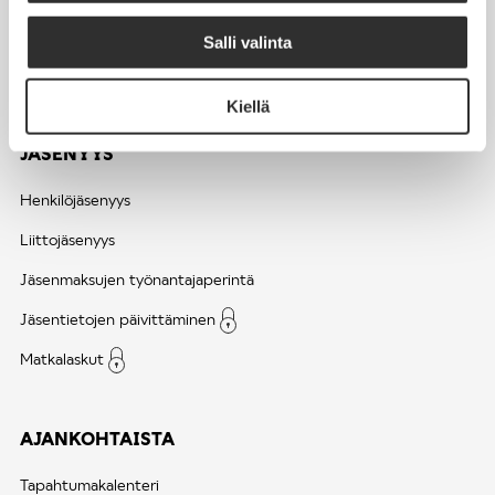
Seuraa meitä somessa:
Salli valinta
Kiellä
JÄSENYYS
Henkilöjäsenyys
Liittojäsenyys
Jäsenmaksujen työnantajaperintä
Jäsentietojen päivittäminen
Matkalaskut
AJANKOHTAISTA
Tapahtumakalenteri