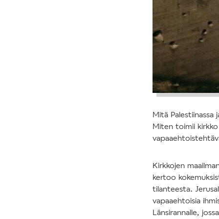
Mitä Palestiinassa 
Miten toimii kirkko
vapaaehtoistehtävä
Kirkkojen maailma
kertoo kokemuksista
tilanteesta. Jerus
vapaaehtoisia ihmiso
Länsirannalle, joss