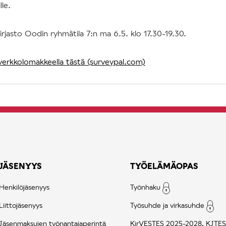
lle.
irjasto Oodin ryhmätila 7:n ma 6.5. klo 17.30-19.30.
verkkolomakkeella tästä (surveypal.com)
JÄSENYYS
TYÖELÄMÄOPAS
Henkilöjäsenyys
Työnhaku
Liittojäsenyys
Työsuhde ja virkasuhde
Jäsenmaksujen työnantajaperintä
KirVESTES 2025-2028, KJTES