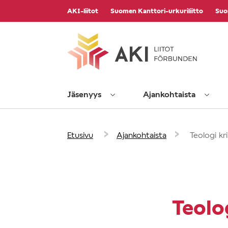
Vieritä
AKI-liitot
Suomen Kanttori-urkuriliitto
Suo
sisältöön
Jäsenyys
Ajankohtaista
›
›
Etusivu
Ajankohtaista
Teologi kri
Teolog