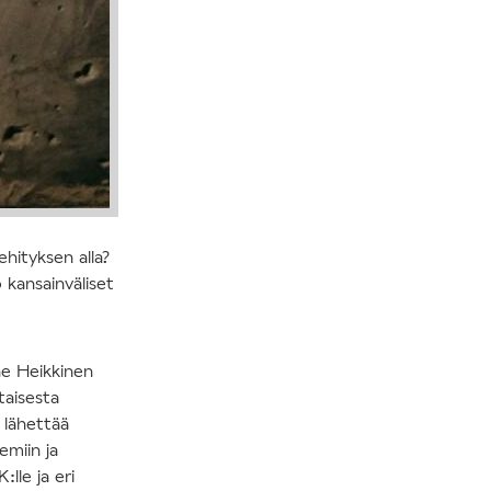
ehityksen alla?
 kansainväliset
ne Heikkinen
taisesta
 lähettää
emiin ja
lle ja eri