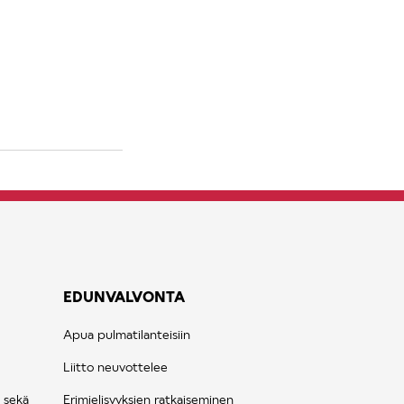
EDUNVALVONTA
Apua pulmatilanteisiin
Liitto neuvottelee
 sekä
Erimielisyyksien ratkaiseminen