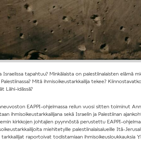
ja Israelissa tapahtuu? Minkälaista on palestiinalaisten elämä mi
 Palestiinassa? Mitä ihmisoikeustarkkailija tekee? Kiinnostavatko
t Lähi-idässä?
nneuvoston EAPPI-ohjelmassa reilun vuosi sitten toiminut An
an ihmisoikeustarkkailijana sekä Israelin ja Palestiinan ajankoh
alemin kirkkojen johtajien pyynnöstä perustettu EAPPI-ohjelma
ikeustarkkailijoita miehitetyille palestiinalaisalueille Itä-Jerusal
a tarkkailijat raportoivat todistamiaan ihmisoikeusloukkauksia YK: