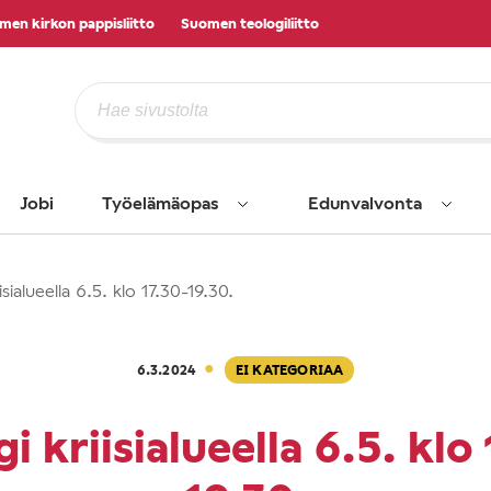
men kirkon pappisliitto
Suomen teologiliitto
Jobi
Työelämäopas
Edunvalvonta
isialueella 6.5. klo 17.30-19.30.
·
6.3.2024
EI KATEGORIAA
i kriisialueella 6.5. klo