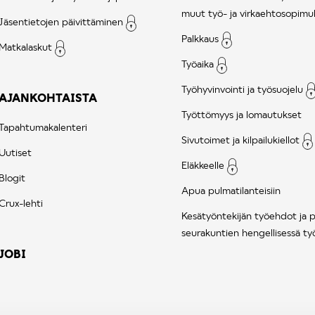
muut työ- ja virkaehtosopimu
Jäsentietojen päivittäminen
Palkkaus
Matkalaskut
Työaika
Työhyvinvointi ja työsuojelu
AJANKOHTAISTA
Työttömyys ja lomautukset
Tapahtumakalenteri
Sivutoimet ja kilpailukiellot
Uutiset
Eläkkeelle
Blogit
Apua pulmatilanteisiin
Crux-lehti
Kesätyöntekijän työehdot ja 
seurakuntien hengellisessä ty
JOBI