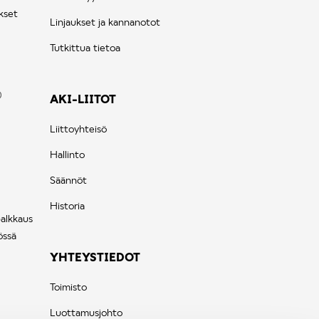
kset
Linjaukset ja kannanotot
Tutkittua tietoa
AKI-LIITOT
Liittoyhteisö
Hallinto
Säännöt
Historia
palkkaus
össä
YHTEYSTIEDOT
Toimisto
Luottamusjohto