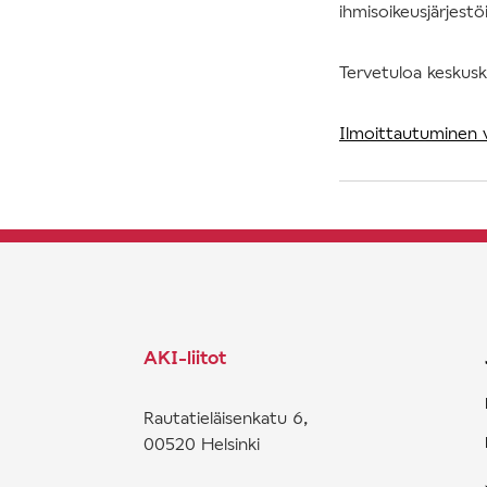
ihmisoikeusjärjestöi
Tervetuloa keskusk
Ilmoittautuminen 
AKI-liitot
Rautatieläisenkatu 6,
00520 Helsinki