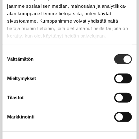
jaamme sosiaalisen median, mainosalan ja analytiikka-
Jäsentietojen päivittäminen
alan kumppaneillemme tietoja siitä, miten käytät
Matkalaskut
sivustoamme. Kumppanimme voivat yhdistää näitä
tietoja muihin tietoihin, joita olet antanut heille tai joita on
kerätty, kun olet käyttänyt heidän palvelujaan.
AJANKOHTAISTA
Suostumuksen
Tapahtumakalenteri
Välttämätön
valinta
Uutiset
Blogit
Mieltymykset
Crux-lehti
Tilastot
JOBI
Markkinointi
TYÖELÄMÄOPAS
Työnhaku