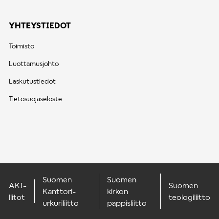
YHTEYSTIEDOT
Toimisto
Luottamusjohto
Laskutustiedot
Tietosuojaseloste
Suomen
Suomen
AKI-
Suomen
Kanttori-
kirkon
liitot
teologiliitto
urkuriliitto
pappisliitto