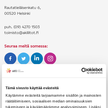
Rautatieläisenkatu 6,
00520 Helsinki
puh. (09) 4270 1503
toimisto@akiliitot.fi
Seuraa meitä somessa:
JÄSENYYS
Henkilöjäsenyys
Tämä sivusto käyttää evästeitä
Käytämme evästeitä tarjoamamme sisällön ja mainosten
Liittojäsenyys
räätälöimiseen, sosiaalisen median ominaisuuksien
Jäsenmaksujen työnantajaperintä
tukemiseen ja kävijämäärämme analysoimiseen. Lisäksi