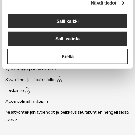
Näytä tiedot
Työsuhde ja virkasuhde
KirVESTES 2025-2028, KJTES sekä muut työ- ja
Salli kaikki
virkaehtosopimukset
Palkkaus
Salli valinta
Työaika
Kiellä
Työhyvinvointi ja työsuojelu
Työttömyys ja lomautukset
Sivutoimet ja kilpailukiellot
Eläkkeelle
Apua pulmatilanteisiin
Kesätyöntekijän työehdot ja palkkaus seurakuntien hengellisessä
työssä