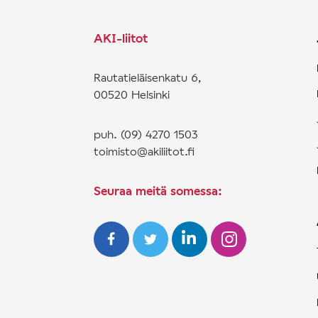
AKI-liitot
Rautatieläisenkatu 6,
00520 Helsinki
puh. (09) 4270 1503
toimisto@akiliitot.fi
Seuraa meitä somessa: