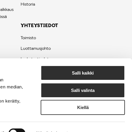
Historia
palkkaus
össä
YHTEYSTIEDOT
Toimisto
Luottamusjohto
Laskutustiedot
Tietosuojaseloste
Salli kaikki
an
sen median,
Salli valinta
on kerätty,
Kiellä