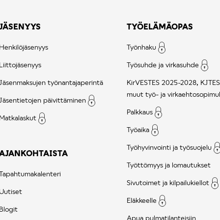
JÄSENYYS
TYÖELÄMÄOPAS
Henkilöjäsenyys
Työnhaku
Liittojäsenyys
Työsuhde ja virkasuhde
Jäsenmaksujen työnantajaperintä
KirVESTES 2025-2028, KJTES
muut työ- ja virkaehtosopimu
Jäsentietojen päivittäminen
Palkkaus
Matkalaskut
Työaika
Työhyvinvointi ja työsuojelu
AJANKOHTAISTA
Työttömyys ja lomautukset
Tapahtumakalenteri
Sivutoimet ja kilpailukiellot
Uutiset
Eläkkeelle
Blogit
Apua pulmatilanteisiin