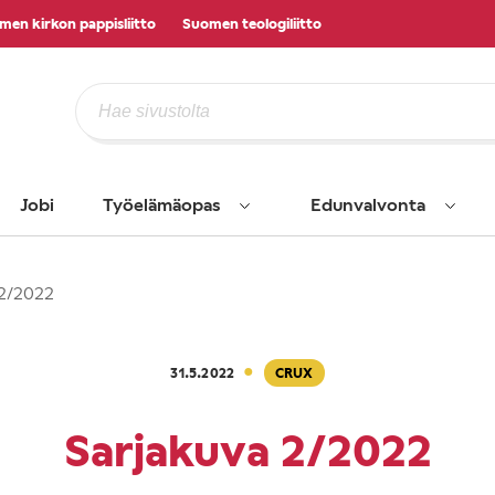
men kirkon pappisliitto
Suomen teologiliitto
Jobi
Työelämäopas
Edunvalvonta
 2/2022
·
31.5.2022
CRUX
Sarjakuva 2/2022