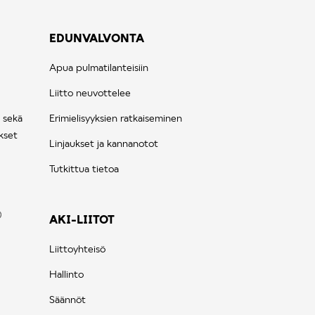
EDUNVALVONTA
Apua pulmatilanteisiin
Liitto neuvottelee
 sekä
Erimielisyyksien ratkaiseminen
kset
Linjaukset ja kannanotot
Tutkittua tietoa
AKI-LIITOT
Liittoyhteisö
Hallinto
Säännöt