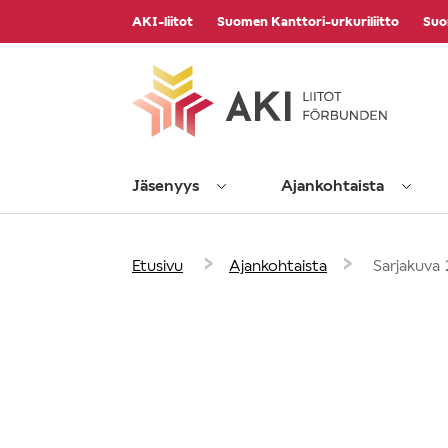
Vieritä
AKI-liitot
Suomen Kanttori-urkuriliitto
Suo
sisältöön
Jäsenyys
Ajankohtaista
›
›
Etusivu
Ajankohtaista
Sarjakuva