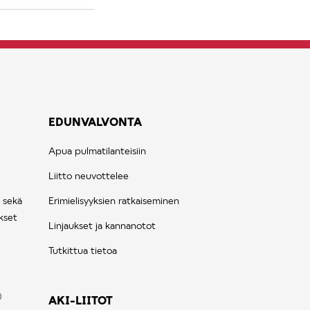
EDUNVALVONTA
Apua pulmatilanteisiin
Liitto neuvottelee
 sekä
Erimielisyyksien ratkaiseminen
kset
Linjaukset ja kannanotot
Tutkittua tietoa
AKI-LIITOT