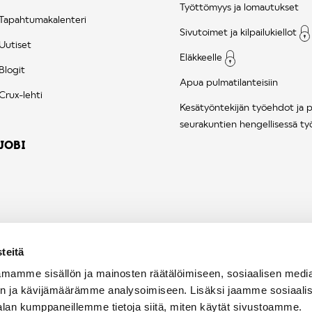
Työttömyys ja lomautukset
Tapahtumakalenteri
Sivutoimet ja kilpailukiellot
Uutiset
Eläkkeelle
Blogit
Apua pulmatilanteisiin
Crux-lehti
Kesätyöntekijän työehdot ja 
seurakuntien hengellisessä ty
JOBI
teitä
mamme sisällön ja mainosten räätälöimiseen, sosiaalisen medi
n ja kävijämäärämme analysoimiseen. Lisäksi jaamme sosiaali
alan kumppaneillemme tietoja siitä, miten käytät sivustoamme.