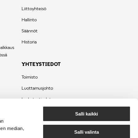
Liittoyhteisö
Hallinto
Säännöt
Historia
palkkaus
össä
YHTEYSTIEDOT
Toimisto
Luottamusjohto
Laskutustiedot
Tietosuojaseloste
Salli kaikki
an
sen median,
Salli valinta