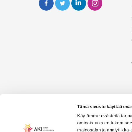
Tämä sivusto käyttää eväs
Käytämme evästeitä tarjoa
ominaisuuksien tukemisee
mainosalan ja analytiikka-