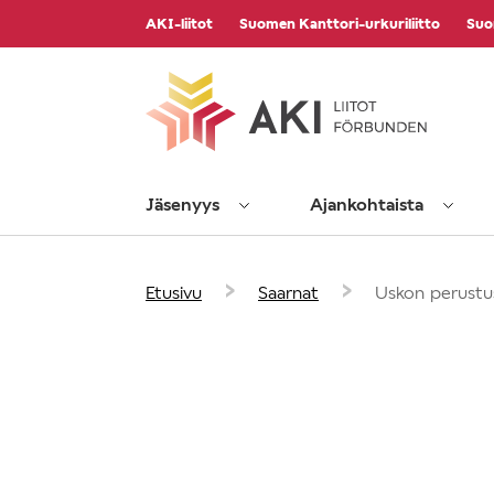
Vieritä
AKI-liitot
Suomen Kanttori-urkuriliitto
Suo
sisältöön
Jäsenyys
Ajankohtaista
›
›
Etusivu
Saarnat
Uskon perustu