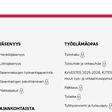
JÄSENYYS
TYÖELÄMÄOPAS
Henkilöjäsenyys
Työnhaku
Liittojäsenyys
Työsuhde ja virkasuhde
Jäsenmaksujen työnantajaperintä
KirVESTES 2025-2028, KJTES
muut työ- ja virkaehtosopimu
Jäsentietojen päivittäminen
Palkkaus
Matkalaskut
Työaika
Työhyvinvointi ja työsuojelu
AJANKOHTAISTA