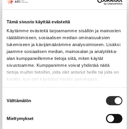
Tapahtumakalenteri
Tämä sivusto käyttää evästeitä
Uutiset
Käytämme evästeitä tarjoamamme sisällön ja mainosten
Blogit
räätälöimiseen, sosiaalisen median ominaisuuksien
Crux-lehti
tukemiseen ja kävijämäärämme analysoimiseen. Lisäksi
jaamme sosiaalisen median, mainosalan ja analytiikka-
alan kumppaneillemme tietoja siitä, miten käytät
JOBI
sivustoamme. Kumppanimme voivat yhdistää näitä
tietoja muihin tietoihin, joita olet antanut heille tai joita on
TYÖELÄMÄOPAS
kerätty, kun olet käyttänyt heidän palvelujaan.
Työnhaku
Suostumuksen
Työsuhde ja virkasuhde
Välttämätön
valinta
KirVESTES 2025-2028, KJTES sekä muut työ- ja
virkaehtosopimukset
Mieltymykset
Palkkaus