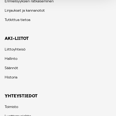
Erimielisyyksien ratkaiseminen
Linjaukset ja kannanotot
Tutkittua tietoa
AKI-LIITOT
Liittoyhteisö
Hallinto
Säännöt
Historia
YHTEYSTIEDOT
Toimisto
Luottamusjohto