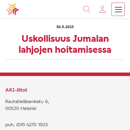
›
›
Vieritä
Etusivu
Saarnat
Uskollisuus Jumalan lahjojen h
sisältöön
30.5.2023
Uskollisuus Jumalan
lahjojen hoitamisessa
AKI-liitot
Rautatieläisenkatu 6,
00520 Helsinki
puh. (09) 4270 1503