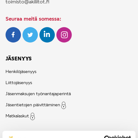
toimisto@akiliitot.fi
Seuraa meitä somessa:
JÄSENYYS
Henkilöjäsenyys
Liittojäsenyys
Jäsenmaksujen työnantajaperintä
Jäsentietojen päivittäminen
Matkalaskut
AJANKOHTAISTA