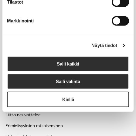
Tilastot
Työhyvinvointi ja työsuojelu
Työttömyys ja lomautukset
Markkinointi
Sivutoimet ja kilpailukiellot
Eläkkeelle
Näytä tiedot
Apua pulmatilanteisiin
Kesätyöntekijän työehdot ja palkkaus seurakuntien hengellisessä
Salli kaikki
työssä
Salli valinta
EDUNVALVONTA
Kiellä
Apua pulmatilanteisiin
Liitto neuvottelee
Erimielisyyksien ratkaiseminen