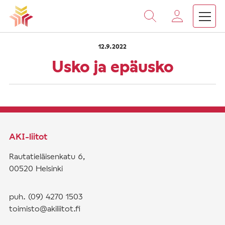
›
›
Vieritä
Etusivu
Saarnat
Usko ja epäusko
sisältöön
12.9.2022
Usko ja epäusko
AKI-liitot
Rautatieläisenkatu 6,
00520 Helsinki
puh. (09) 4270 1503
toimisto@akiliitot.fi