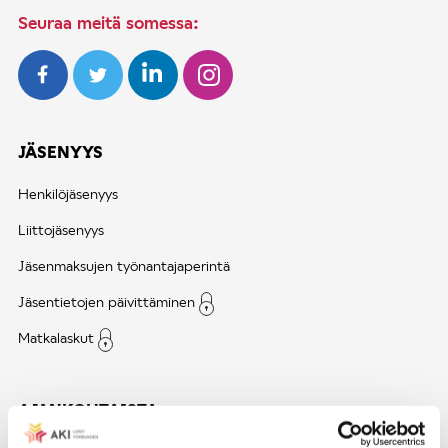
Seuraa meitä somessa:
JÄSENYYS
Henkilöjäsenyys
Liittojäsenyys
Jäsenmaksujen työnantajaperintä
Jäsentietojen päivittäminen
Matkalaskut
AJANKOHTAISTA