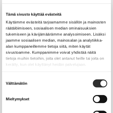
Tapahtumakalenteri
Uutiset
Tämä sivusto käyttää evästeitä
Blogit
Käytämme evästeitä tarjoamamme sisällön ja mainosten
räätälöimiseen, sosiaalisen median ominaisuuksien
Crux-lehti
tukemiseen ja kävijämäärämme analysoimiseen. Lisäksi
jaamme sosiaalisen median, mainosalan ja analytiikka-
JOBI
alan kumppaneillemme tietoja siitä, miten käytät
sivustoamme. Kumppanimme voivat yhdistää näitä
TYÖELÄMÄOPAS
tietoja muihin tietoihin, joita olet antanut heille tai joita on
kerätty, kun olet käyttänyt heidän palvelujaan.
Työnhaku
Työsuhde ja virkasuhde
Suostumuksen
Välttämätön
valinta
KirVESTES 2025-2028, KJTES sekä muut työ- ja
virkaehtosopimukset
Mieltymykset
Palkkaus
Työaika