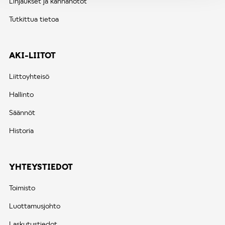
Linjaukset ja kannanotot
Tutkittua tietoa
AKI-LIITOT
Liittoyhteisö
Hallinto
Säännöt
Historia
YHTEYSTIEDOT
Toimisto
Luottamusjohto
Laskutustiedot