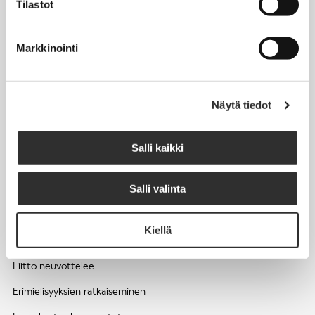
Tilastot
Työhyvinvointi ja työsuojelu
Työttömyys ja lomautukset
Markkinointi
Sivutoimet ja kilpailukiellot
Eläkkeelle
Näytä tiedot
Apua pulmatilanteisiin
Kesätyöntekijän työehdot ja palkkaus seurakuntien hengellisessä
Salli kaikki
työssä
Salli valinta
EDUNVALVONTA
Kiellä
Apua pulmatilanteisiin
Liitto neuvottelee
Erimielisyyksien ratkaiseminen