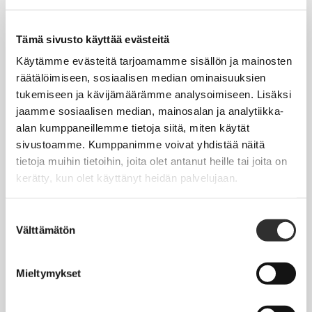
Tapahtumakalenteri
Uutiset
Tämä sivusto käyttää evästeitä
Blogit
Käytämme evästeitä tarjoamamme sisällön ja mainosten
räätälöimiseen, sosiaalisen median ominaisuuksien
Crux-lehti
tukemiseen ja kävijämäärämme analysoimiseen. Lisäksi
jaamme sosiaalisen median, mainosalan ja analytiikka-
JOBI
alan kumppaneillemme tietoja siitä, miten käytät
sivustoamme. Kumppanimme voivat yhdistää näitä
TYÖELÄMÄOPAS
tietoja muihin tietoihin, joita olet antanut heille tai joita on
kerätty, kun olet käyttänyt heidän palvelujaan.
Työnhaku
Työsuhde ja virkasuhde
Suostumuksen
Välttämätön
valinta
KirVESTES 2025-2028, KJTES sekä muut työ- ja
virkaehtosopimukset
Mieltymykset
Palkkaus
Työaika