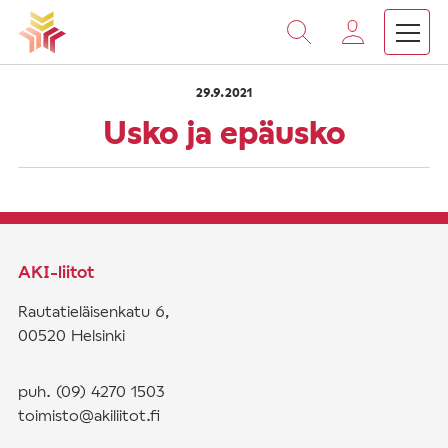
›
›
Vieritä
Etusivu
Saarnat
Usko ja epäusko
sisältöön
29.9.2021
Usko ja epäusko
AKI-liitot
Rautatieläisenkatu 6,
00520 Helsinki
puh. (09) 4270 1503
toimisto@akiliitot.fi