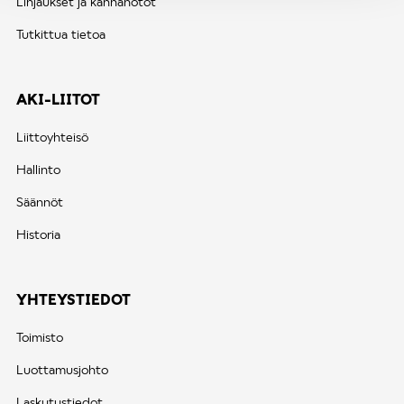
Linjaukset ja kannanotot
Tutkittua tietoa
AKI-LIITOT
Liittoyhteisö
Hallinto
Säännöt
Historia
YHTEYSTIEDOT
Toimisto
Luottamusjohto
Laskutustiedot