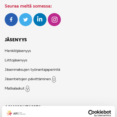
Seuraa meitä somessa:
JÄSENYYS
Henkilöjäsenyys
Liittojäsenyys
Jäsenmaksujen työnantajaperintä
Jäsentietojen päivittäminen
Matkalaskut
AJANKOHTAISTA