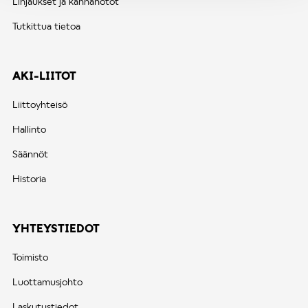
Linjaukset ja kannanotot
Tutkittua tietoa
AKI-LIITOT
Liittoyhteisö
Hallinto
Säännöt
Historia
YHTEYSTIEDOT
Toimisto
Luottamusjohto
Laskutustiedot