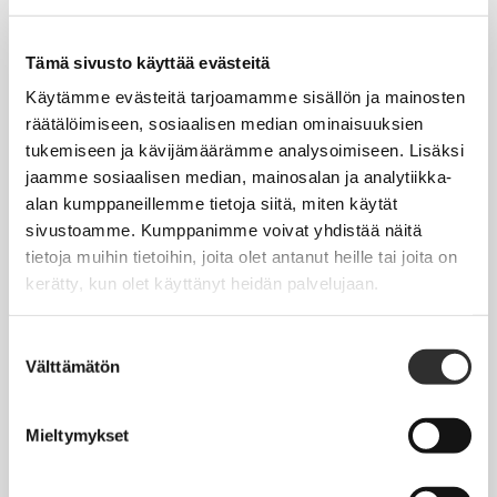
Tapahtumakalenteri
Uutiset
Tämä sivusto käyttää evästeitä
Blogit
Käytämme evästeitä tarjoamamme sisällön ja mainosten
räätälöimiseen, sosiaalisen median ominaisuuksien
Crux-lehti
tukemiseen ja kävijämäärämme analysoimiseen. Lisäksi
jaamme sosiaalisen median, mainosalan ja analytiikka-
JOBI
alan kumppaneillemme tietoja siitä, miten käytät
sivustoamme. Kumppanimme voivat yhdistää näitä
TYÖELÄMÄOPAS
tietoja muihin tietoihin, joita olet antanut heille tai joita on
kerätty, kun olet käyttänyt heidän palvelujaan.
Työnhaku
Työsuhde ja virkasuhde
Suostumuksen
Välttämätön
valinta
KirVESTES 2025-2028, KJTES sekä muut työ- ja
virkaehtosopimukset
Mieltymykset
Palkkaus
Työaika