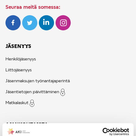
Seuraa meitä somessa:
JÄSENYYS
Henkilöjäsenyys
Liittojäsenyys
Jäsenmaksujen työnantajaperintä
Jäsentietojen päivittäminen
Matkalaskut
AJANKOHTAISTA