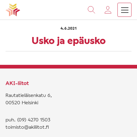
›
›
Vieritä
Etusivu
Saarnat
Usko ja epäusko
sisältöön
4.6.2021
Usko ja epäusko
AKI-liitot
Rautatieläisenkatu 6,
00520 Helsinki
puh. (09) 4270 1503
toimisto@akiliitot.fi