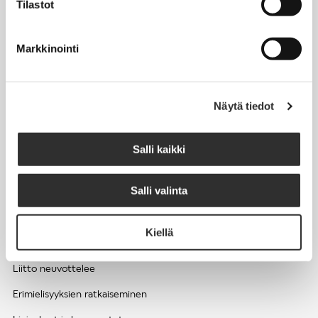
Tilastot
Työhyvinvointi ja työsuojelu
Työttömyys ja lomautukset
Markkinointi
Sivutoimet ja kilpailukiellot
Eläkkeelle
Näytä tiedot
Apua pulmatilanteisiin
Kesätyöntekijän työehdot ja palkkaus seurakuntien hengellisessä
Salli kaikki
työssä
Salli valinta
EDUNVALVONTA
Kiellä
Apua pulmatilanteisiin
Liitto neuvottelee
Erimielisyyksien ratkaiseminen