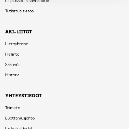
Linjaukset ja kannanotot
Tutkittua tietoa
AKI-LIITOT
Liittoyhteisö
Hallinto
Säännöt
Historia
YHTEYSTIEDOT
Toimisto
Luottamusjohto
Laskutustiedot