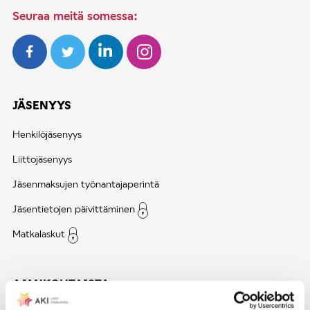
Seuraa meitä somessa:
JÄSENYYS
Henkilöjäsenyys
Liittojäsenyys
Jäsenmaksujen työnantajaperintä
Jäsentietojen päivittäminen
Matkalaskut
AJANKOHTAISTA