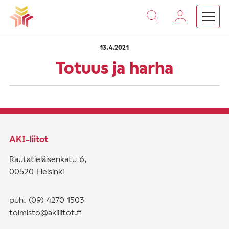
›
›
Vieritä
Etusivu
Saarnat
Totuus ja harha
sisältöön
13.4.2021
Totuus ja harha
AKI-liitot
Rautatieläisenkatu 6,
00520 Helsinki
puh. (09) 4270 1503
toimisto@akiliitot.fi