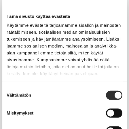
Tapahtumakalenteri
Uutiset
Tämä sivusto käyttää evästeitä
Blogit
Käytämme evästeitä tarjoamamme sisällön ja mainosten
räätälöimiseen, sosiaalisen median ominaisuuksien
Crux-lehti
tukemiseen ja kävijämäärämme analysoimiseen. Lisäksi
jaamme sosiaalisen median, mainosalan ja analytiikka-
JOBI
alan kumppaneillemme tietoja siitä, miten käytät
sivustoamme. Kumppanimme voivat yhdistää näitä
TYÖELÄMÄOPAS
tietoja muihin tietoihin, joita olet antanut heille tai joita on
kerätty, kun olet käyttänyt heidän palvelujaan.
Työnhaku
Työsuhde ja virkasuhde
Suostumuksen
Välttämätön
valinta
KirVESTES 2025-2028, KJTES sekä muut työ- ja
virkaehtosopimukset
Mieltymykset
Palkkaus
Työaika