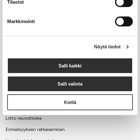
Tilastot
Työhyvinvointi ja työsuojelu
Työttömyys ja lomautukset
Markkinointi
Sivutoimet ja kilpailukiellot
Eläkkeelle
Näytä tiedot
Apua pulmatilanteisiin
Kesätyöntekijän työehdot ja palkkaus seurakuntien hengellisessä
Salli kaikki
työssä
Salli valinta
EDUNVALVONTA
Kiellä
Apua pulmatilanteisiin
Liitto neuvottelee
Erimielisyyksien ratkaiseminen