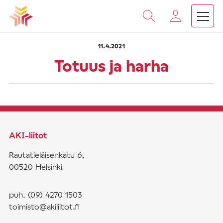
›
›
Vieritä
Etusivu
Saarnat
Totuus ja harha
sisältöön
11.4.2021
Totuus ja harha
AKI-liitot
Rautatieläisenkatu 6,
00520 Helsinki
puh. (09) 4270 1503
toimisto@akiliitot.fi