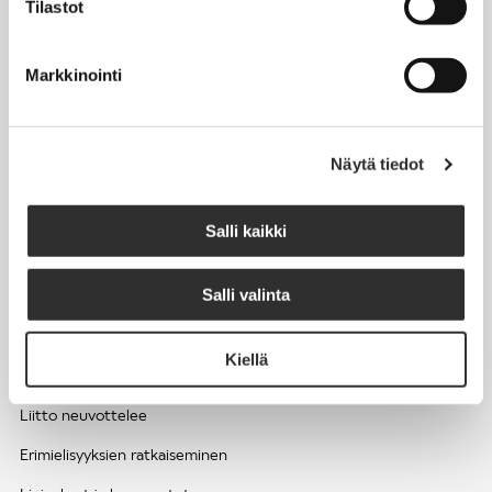
Tilastot
Työhyvinvointi ja työsuojelu
Työttömyys ja lomautukset
Markkinointi
Sivutoimet ja kilpailukiellot
Eläkkeelle
Näytä tiedot
Apua pulmatilanteisiin
Kesätyöntekijän työehdot ja palkkaus seurakuntien hengellisessä
Salli kaikki
työssä
Salli valinta
EDUNVALVONTA
Kiellä
Apua pulmatilanteisiin
Liitto neuvottelee
Erimielisyyksien ratkaiseminen