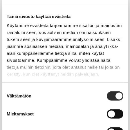
Tapahtumakalenteri
Uutiset
Tämä sivusto käyttää evästeitä
Blogit
Käytämme evästeitä tarjoamamme sisällön ja mainosten
räätälöimiseen, sosiaalisen median ominaisuuksien
Crux-lehti
tukemiseen ja kävijämäärämme analysoimiseen. Lisäksi
jaamme sosiaalisen median, mainosalan ja analytiikka-
JOBI
alan kumppaneillemme tietoja siitä, miten käytät
sivustoamme. Kumppanimme voivat yhdistää näitä
TYÖELÄMÄOPAS
tietoja muihin tietoihin, joita olet antanut heille tai joita on
kerätty, kun olet käyttänyt heidän palvelujaan.
Työnhaku
Työsuhde ja virkasuhde
Suostumuksen
Välttämätön
valinta
KirVESTES 2025-2028, KJTES sekä muut työ- ja
virkaehtosopimukset
Mieltymykset
Palkkaus
Työaika