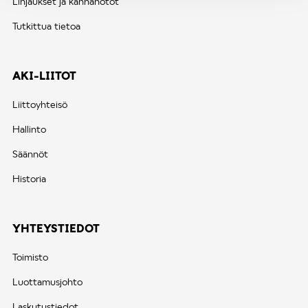
Linjaukset ja kannanotot
Tutkittua tietoa
AKI-LIITOT
Liittoyhteisö
Hallinto
Säännöt
Historia
YHTEYSTIEDOT
Toimisto
Luottamusjohto
Laskutustiedot