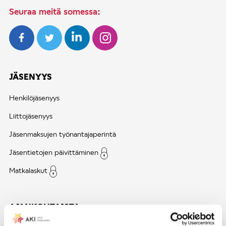
Seuraa meitä somessa:
JÄSENYYS
Henkilöjäsenyys
Liittojäsenyys
Jäsenmaksujen työnantajaperintä
Jäsentietojen päivittäminen
Matkalaskut
AJANKOHTAISTA