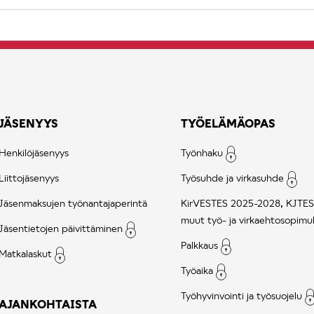
JÄSENYYS
TYÖELÄMÄOPAS
Henkilöjäsenyys
Työnhaku
Liittojäsenyys
Työsuhde ja virkasuhde
Jäsenmaksujen työnantajaperintä
KirVESTES 2025-2028, KJTES
muut työ- ja virkaehtosopimu
Jäsentietojen päivittäminen
Palkkaus
Matkalaskut
Työaika
Työhyvinvointi ja työsuojelu
AJANKOHTAISTA