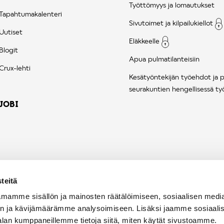
Työttömyys ja lomautukset
Tapahtumakalenteri
Sivutoimet ja kilpailukiellot
Uutiset
Eläkkeelle
Blogit
Apua pulmatilanteisiin
Crux-lehti
Kesätyöntekijän työehdot ja 
seurakuntien hengellisessä ty
JOBI
teitä
mamme sisällön ja mainosten räätälöimiseen, sosiaalisen medi
n ja kävijämäärämme analysoimiseen. Lisäksi jaamme sosiaali
alan kumppaneillemme tietoja siitä, miten käytät sivustoamme.