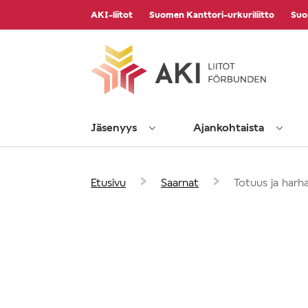
Vieritä
AKI-liitot
Suomen Kanttori-urkuriliitto
Suo
sisältöön
Jäsenyys
Ajankohtaista
›
›
Etusivu
Saarnat
Totuus ja harh