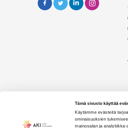
Tämä sivusto käyttää eväs
Käytämme evästeitä tarjoa
ominaisuuksien tukemisee
mainosalan ja analytiikka-