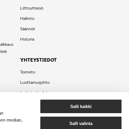
Liittoyhteisö
Hallinto
Säännöt
Historia
palkkaus
össä
YHTEYSTIEDOT
Toimisto
Luottamusjohto
Laskutustiedot
Tietosuojaseloste
Salli kaikki
an
sen median,
Salli valinta