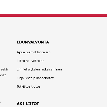
EDUNVALVONTA
Apua pulmatilanteisiin
Liitto neuvottelee
 sekä
Erimielisyyksien ratkaiseminen
kset
Linjaukset ja kannanotot
Tutkittua tietoa
AKI-LIITOT