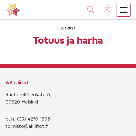
›
›
Vieritä
Etusivu
Saarnat
Totuus ja harha
sisältöön
2.7.2021
Totuus ja harha
AKI-liitot
Rautatieläisenkatu 6,
00520 Helsinki
puh. (09) 4270 1503
toimisto@akiliitot.fi