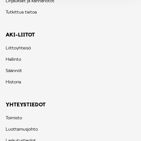
Linjaukset ja kannanotot
Tutkittua tietoa
AKI-LIITOT
Liittoyhteisö
Hallinto
Säännöt
Historia
YHTEYSTIEDOT
Toimisto
Luottamusjohto
Laskutustiedot