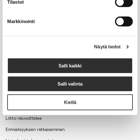
Tilastot
Työhyvinvointi ja työsuojelu
Työttömyys ja lomautukset
Markkinointi
Sivutoimet ja kilpailukiellot
Eläkkeelle
Näytä tiedot
Apua pulmatilanteisiin
Kesätyöntekijän työehdot ja palkkaus seurakuntien hengellisessä
Salli kaikki
työssä
Salli valinta
EDUNVALVONTA
Kiellä
Apua pulmatilanteisiin
Liitto neuvottelee
Erimielisyyksien ratkaiseminen