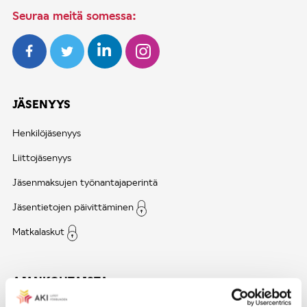
Seuraa meitä somessa:
JÄSENYYS
Henkilöjäsenyys
Liittojäsenyys
Jäsenmaksujen työnantajaperintä
Jäsentietojen päivittäminen
Matkalaskut
AJANKOHTAISTA