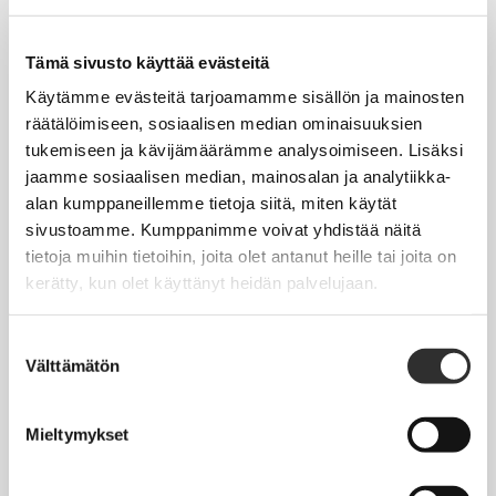
Tapahtumakalenteri
Uutiset
Tämä sivusto käyttää evästeitä
Blogit
Käytämme evästeitä tarjoamamme sisällön ja mainosten
räätälöimiseen, sosiaalisen median ominaisuuksien
Crux-lehti
tukemiseen ja kävijämäärämme analysoimiseen. Lisäksi
jaamme sosiaalisen median, mainosalan ja analytiikka-
JOBI
alan kumppaneillemme tietoja siitä, miten käytät
sivustoamme. Kumppanimme voivat yhdistää näitä
TYÖELÄMÄOPAS
tietoja muihin tietoihin, joita olet antanut heille tai joita on
kerätty, kun olet käyttänyt heidän palvelujaan.
Työnhaku
Työsuhde ja virkasuhde
Suostumuksen
Välttämätön
valinta
KirVESTES 2025-2028, KJTES sekä muut työ- ja
virkaehtosopimukset
Mieltymykset
Palkkaus
Työaika