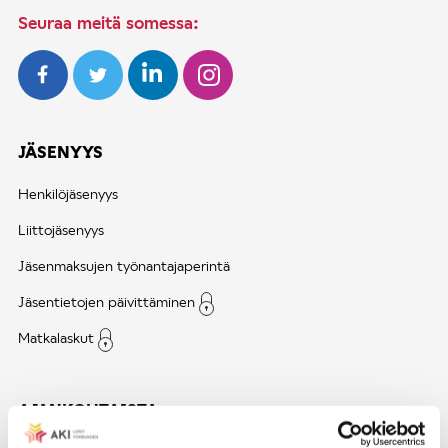
Seuraa meitä somessa:
JÄSENYYS
Henkilöjäsenyys
Liittojäsenyys
Jäsenmaksujen työnantajaperintä
Jäsentietojen päivittäminen
Matkalaskut
AJANKOHTAISTA