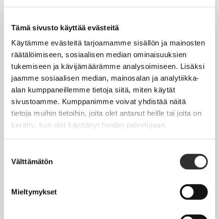
Tapahtumakalenteri
Uutiset
Tämä sivusto käyttää evästeitä
Blogit
Käytämme evästeitä tarjoamamme sisällön ja mainosten
räätälöimiseen, sosiaalisen median ominaisuuksien
Crux-lehti
tukemiseen ja kävijämäärämme analysoimiseen. Lisäksi
jaamme sosiaalisen median, mainosalan ja analytiikka-
JOBI
alan kumppaneillemme tietoja siitä, miten käytät
sivustoamme. Kumppanimme voivat yhdistää näitä
TYÖELÄMÄOPAS
tietoja muihin tietoihin, joita olet antanut heille tai joita on
kerätty, kun olet käyttänyt heidän palvelujaan.
Työnhaku
Työsuhde ja virkasuhde
Suostumuksen
Välttämätön
valinta
KirVESTES 2025-2028, KJTES sekä muut työ- ja
virkaehtosopimukset
Mieltymykset
Palkkaus
Työaika