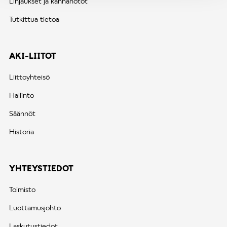
Linjaukset ja kannanotot
Tutkittua tietoa
AKI-LIITOT
Liittoyhteisö
Hallinto
Säännöt
Historia
YHTEYSTIEDOT
Toimisto
Luottamusjohto
Laskutustiedot