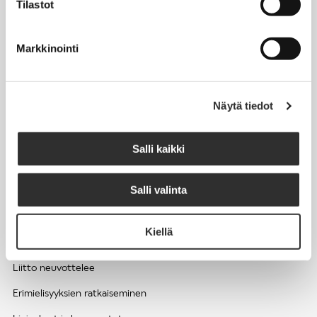
Tilastot
Työhyvinvointi ja työsuojelu
Työttömyys ja lomautukset
Markkinointi
Sivutoimet ja kilpailukiellot
Eläkkeelle
Näytä tiedot
Apua pulmatilanteisiin
Kesätyöntekijän työehdot ja palkkaus seurakuntien hengellisessä
Salli kaikki
työssä
Salli valinta
EDUNVALVONTA
Kiellä
Apua pulmatilanteisiin
Liitto neuvottelee
Erimielisyyksien ratkaiseminen