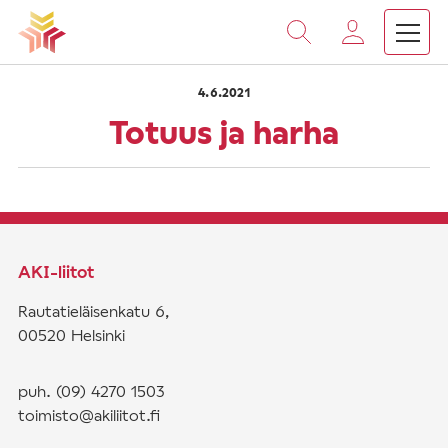
›
›
Vieritä
Etusivu
Saarnat
Totuus ja harha
sisältöön
4.6.2021
Totuus ja harha
AKI-liitot
Rautatieläisenkatu 6,
00520 Helsinki
puh. (09) 4270 1503
toimisto@akiliitot.fi