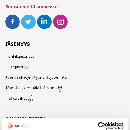
Seuraa meitä somessa:
JÄSENYYS
Henkilöjäsenyys
Liittojäsenyys
Jäsenmaksujen työnantajaperintä
Jäsentietojen päivittäminen
Matkalaskut
AJANKOHTAISTA