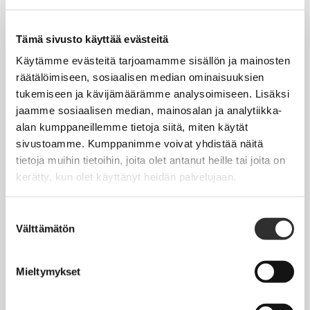
Tapahtumakalenteri
Uutiset
Tämä sivusto käyttää evästeitä
Blogit
Käytämme evästeitä tarjoamamme sisällön ja mainosten
räätälöimiseen, sosiaalisen median ominaisuuksien
Crux-lehti
tukemiseen ja kävijämäärämme analysoimiseen. Lisäksi
jaamme sosiaalisen median, mainosalan ja analytiikka-
JOBI
alan kumppaneillemme tietoja siitä, miten käytät
sivustoamme. Kumppanimme voivat yhdistää näitä
TYÖELÄMÄOPAS
tietoja muihin tietoihin, joita olet antanut heille tai joita on
kerätty, kun olet käyttänyt heidän palvelujaan.
Työnhaku
Työsuhde ja virkasuhde
Suostumuksen
Välttämätön
valinta
KirVESTES 2025-2028, KJTES sekä muut työ- ja
virkaehtosopimukset
Mieltymykset
Palkkaus
Työaika