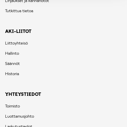
Linjaukset ja kannanotot
Tutkittua tietoa
AKI-LIITOT
Liittoyhteisö
Hallinto
Säännöt
Historia
YHTEYSTIEDOT
Toimisto
Luottamusjohto
Laskutustiedot