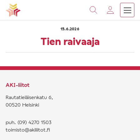
›
›
Vieritä
Etusivu
Saarnat
Tien raivaaja
sisältöön
15.6.2026
Tien raivaaja
AKI-liitot
Rautatieläisenkatu 6,
00520 Helsinki
puh. (09) 4270 1503
toimisto@akiliitot.fi