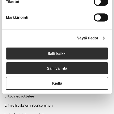
Tilastot
Työhyvinvointi ja työsuojelu
Työttömyys ja lomautukset
Markkinointi
Sivutoimet ja kilpailukiellot
Eläkkeelle
Näytä tiedot
Apua pulmatilanteisiin
Kesätyöntekijän työehdot ja palkkaus seurakuntien hengellisessä
Salli kaikki
työssä
Salli valinta
EDUNVALVONTA
Kiellä
Apua pulmatilanteisiin
Liitto neuvottelee
Erimielisyyksien ratkaiseminen