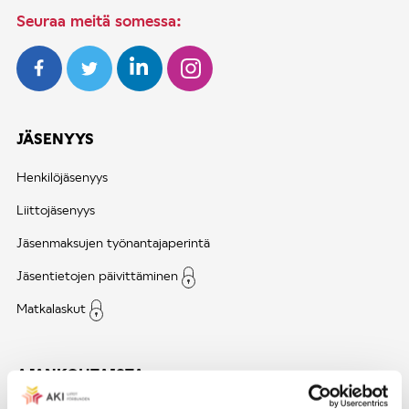
Seuraa meitä somessa:
JÄSENYYS
Henkilöjäsenyys
Liittojäsenyys
Jäsenmaksujen työnantajaperintä
Jäsentietojen päivittäminen
Matkalaskut
AJANKOHTAISTA