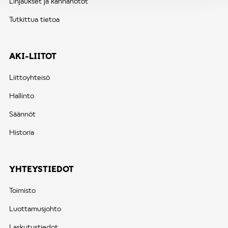
Linjaukset ja kannanotot
Tutkittua tietoa
AKI-LIITOT
Liittoyhteisö
Hallinto
Säännöt
Historia
YHTEYSTIEDOT
Toimisto
Luottamusjohto
Laskutustiedot