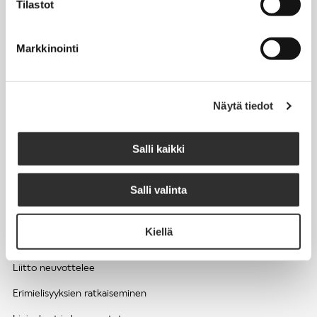
Tilastot
Työhyvinvointi ja työsuojelu
Työttömyys ja lomautukset
Markkinointi
Sivutoimet ja kilpailukiellot
Eläkkeelle
Näytä tiedot
Apua pulmatilanteisiin
Kesätyöntekijän työehdot ja palkkaus seurakuntien hengellisessä
Salli kaikki
työssä
Salli valinta
EDUNVALVONTA
Kiellä
Apua pulmatilanteisiin
Liitto neuvottelee
Erimielisyyksien ratkaiseminen