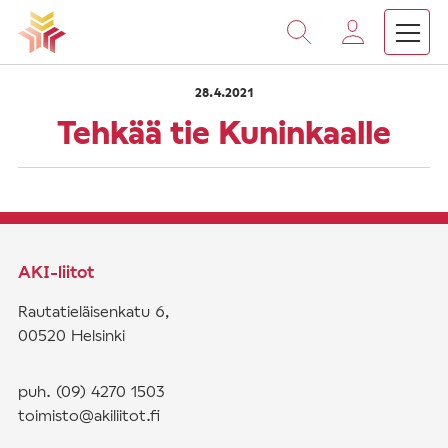
›
›
Vieritä
Etusivu
Saarnat
Tehkää tie Kuninkaalle
sisältöön
28.4.2021
Tehkää tie Kuninkaalle
AKI-liitot
Rautatieläisenkatu 6,
00520 Helsinki
puh. (09) 4270 1503
toimisto@akiliitot.fi