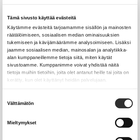
Tapahtumakalenteri
Uutiset
Tämä sivusto käyttää evästeitä
Blogit
Käytämme evästeitä tarjoamamme sisällön ja mainosten
räätälöimiseen, sosiaalisen median ominaisuuksien
Crux-lehti
tukemiseen ja kävijämäärämme analysoimiseen. Lisäksi
jaamme sosiaalisen median, mainosalan ja analytiikka-
JOBI
alan kumppaneillemme tietoja siitä, miten käytät
sivustoamme. Kumppanimme voivat yhdistää näitä
TYÖELÄMÄOPAS
tietoja muihin tietoihin, joita olet antanut heille tai joita on
kerätty, kun olet käyttänyt heidän palvelujaan.
Työnhaku
Työsuhde ja virkasuhde
Suostumuksen
Välttämätön
valinta
KirVESTES 2025-2028, KJTES sekä muut työ- ja
virkaehtosopimukset
Mieltymykset
Palkkaus
Työaika