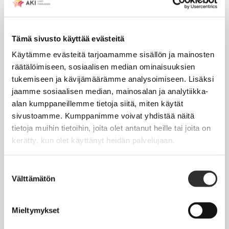
Tapahtumakalenteri
Tämä sivusto käyttää evästeitä
Uutiset
Käytämme evästeitä tarjoamamme sisällön ja mainosten
Blogit
räätälöimiseen, sosiaalisen median ominaisuuksien
Crux-lehti
tukemiseen ja kävijämäärämme analysoimiseen. Lisäksi
jaamme sosiaalisen median, mainosalan ja analytiikka-
alan kumppaneillemme tietoja siitä, miten käytät
JOBI
sivustoamme. Kumppanimme voivat yhdistää näitä
tietoja muihin tietoihin, joita olet antanut heille tai joita on
TYÖELÄMÄOPAS
kerätty, kun olet käyttänyt heidän palvelujaan.
Työnhaku
Suostumuksen
Työsuhde ja virkasuhde
Välttämätön
valinta
KirVESTES 2025-2028, KJTES sekä muut työ- ja
virkaehtosopimukset
Mieltymykset
Palkkaus