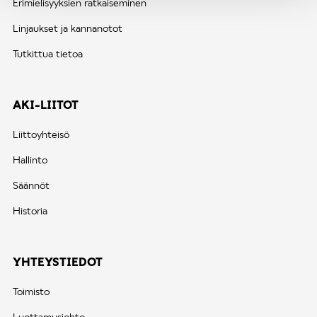
Erimielisyyksien ratkaiseminen
Linjaukset ja kannanotot
Tutkittua tietoa
AKI-LIITOT
Liittoyhteisö
Hallinto
Säännöt
Historia
YHTEYSTIEDOT
Toimisto
Luottamusjohto