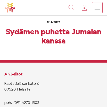
›
›
Vieritä
Etusivu
Saarnat
Sydämen puhetta Jumalan kan
sisältöön
12.4.2021
Sydämen puhetta Jumalan
kanssa
AKI-liitot
Rautatieläisenkatu 6,
00520 Helsinki
puh. (09) 4270 1503