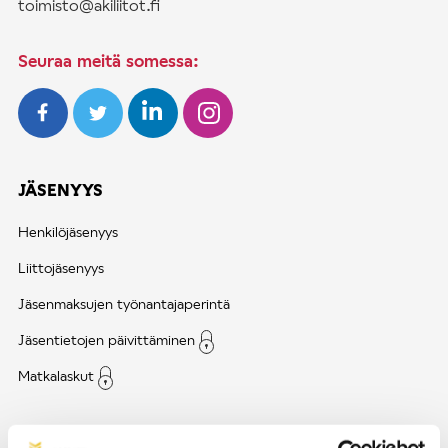
toimisto@akiliitot.fi
Seuraa meitä somessa:
JÄSENYYS
Henkilöjäsenyys
Liittojäsenyys
Jäsenmaksujen työnantajaperintä
Jäsentietojen päivittäminen
Matkalaskut
AJANKOHTAISTA