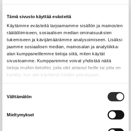
Tapahtumakalenteri
Uutiset
Tämä sivusto käyttää evästeitä
Blogit
Käytämme evästeitä tarjoamamme sisällön ja mainosten
räätälöimiseen, sosiaalisen median ominaisuuksien
Crux-lehti
tukemiseen ja kävijämäärämme analysoimiseen. Lisäksi
jaamme sosiaalisen median, mainosalan ja analytiikka-
JOBI
alan kumppaneillemme tietoja siitä, miten käytät
sivustoamme. Kumppanimme voivat yhdistää näitä
TYÖELÄMÄOPAS
tietoja muihin tietoihin, joita olet antanut heille tai joita on
kerätty, kun olet käyttänyt heidän palvelujaan.
Työnhaku
Työsuhde ja virkasuhde
Suostumuksen
Välttämätön
valinta
KirVESTES 2025-2028, KJTES sekä muut työ- ja
virkaehtosopimukset
Mieltymykset
Palkkaus
Työaika