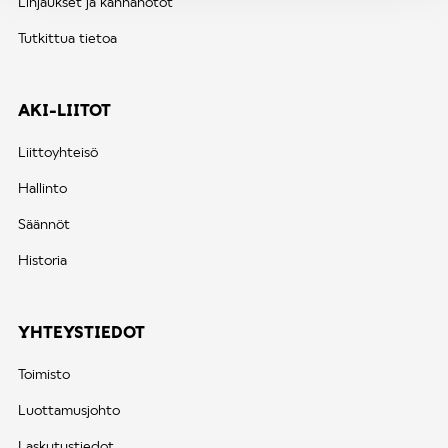
Linjaukset ja kannanotot
Tutkittua tietoa
AKI-LIITOT
Liittoyhteisö
Hallinto
Säännöt
Historia
YHTEYSTIEDOT
Toimisto
Luottamusjohto
Laskutustiedot