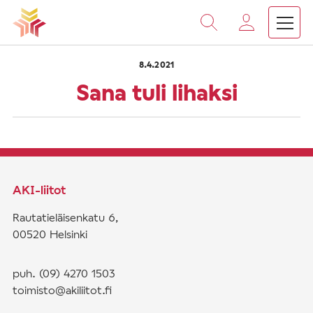
›
›
Vieritä
Etusivu
Saarnat
Sana tuli lihaksi
sisältöön
8.4.2021
Sana tuli lihaksi
AKI-liitot
Rautatieläisenkatu 6,
00520 Helsinki
puh. (09) 4270 1503
toimisto@akiliitot.fi