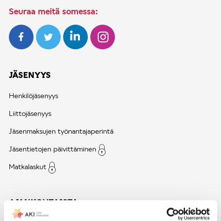
Seuraa meitä somessa:
JÄSENYYS
Henkilöjäsenyys
Liittojäsenyys
Jäsenmaksujen työnantajaperintä
Jäsentietojen päivittäminen
Matkalaskut
AJANKOHTAISTA