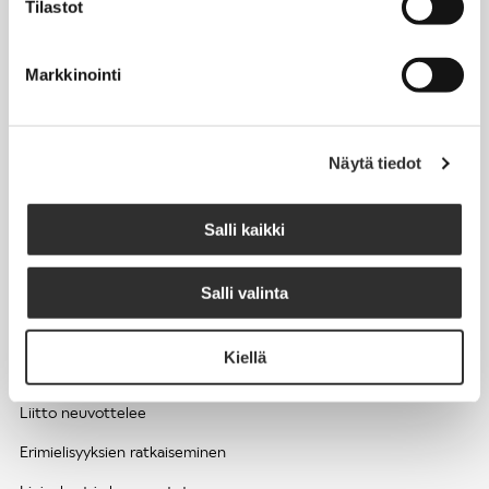
Tilastot
Työhyvinvointi ja työsuojelu
Työttömyys ja lomautukset
Markkinointi
Sivutoimet ja kilpailukiellot
Eläkkeelle
Näytä tiedot
Apua pulmatilanteisiin
Kesätyöntekijän työehdot ja palkkaus seurakuntien hengellisessä
Salli kaikki
työssä
Salli valinta
EDUNVALVONTA
Kiellä
Apua pulmatilanteisiin
Liitto neuvottelee
Erimielisyyksien ratkaiseminen