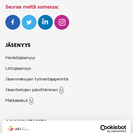
Seuraa meitä somessa:
JÄSENYYS
Henkilöjäsenyys
Liittojäsenyys
Jäsenmaksujen työnantajaperintä
Jäsentietojen päivittäminen
Matkalaskut
AJANKOHTAISTA