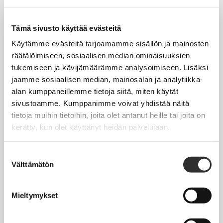
Tapahtumakalenteri
Uutiset
Tämä sivusto käyttää evästeitä
Blogit
Käytämme evästeitä tarjoamamme sisällön ja mainosten
räätälöimiseen, sosiaalisen median ominaisuuksien
Crux-lehti
tukemiseen ja kävijämäärämme analysoimiseen. Lisäksi
jaamme sosiaalisen median, mainosalan ja analytiikka-
JOBI
alan kumppaneillemme tietoja siitä, miten käytät
sivustoamme. Kumppanimme voivat yhdistää näitä
TYÖELÄMÄOPAS
tietoja muihin tietoihin, joita olet antanut heille tai joita on
kerätty, kun olet käyttänyt heidän palvelujaan.
Työnhaku
Työsuhde ja virkasuhde
Suostumuksen
Välttämätön
valinta
KirVESTES 2025-2028, KJTES sekä muut työ- ja
virkaehtosopimukset
Mieltymykset
Palkkaus
Työaika