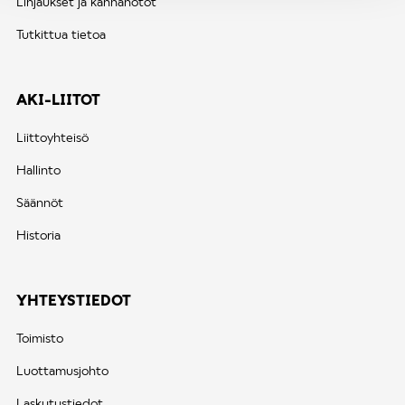
Linjaukset ja kannanotot
Tutkittua tietoa
AKI-LIITOT
Liittoyhteisö
Hallinto
Säännöt
Historia
YHTEYSTIEDOT
Toimisto
Luottamusjohto
Laskutustiedot