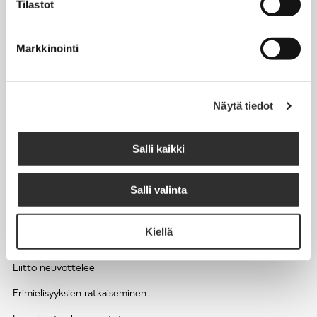
Tilastot
Työhyvinvointi ja työsuojelu
Työttömyys ja lomautukset
Markkinointi
Sivutoimet ja kilpailukiellot
Eläkkeelle
Näytä tiedot
Apua pulmatilanteisiin
Kesätyöntekijän työehdot ja palkkaus seurakuntien hengellisessä
Salli kaikki
työssä
Salli valinta
EDUNVALVONTA
Kiellä
Apua pulmatilanteisiin
Liitto neuvottelee
Erimielisyyksien ratkaiseminen