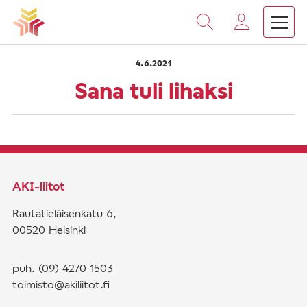
›
›
Vieritä
Etusivu
Saarnat
Sana tuli lihaksi
sisältöön
4.6.2021
Sana tuli lihaksi
AKI-liitot
Rautatieläisenkatu 6,
00520 Helsinki
puh. (09) 4270 1503
toimisto@akiliitot.fi