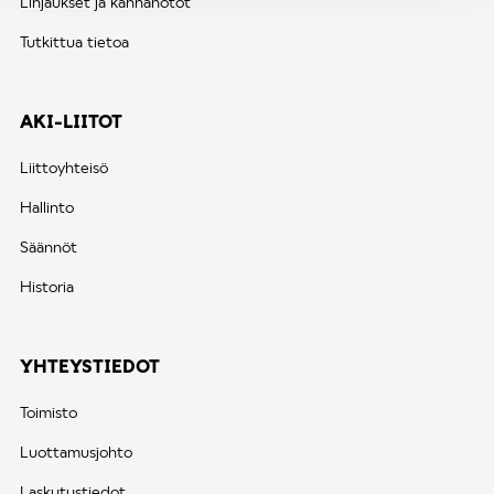
Linjaukset ja kannanotot
Tutkittua tietoa
AKI-LIITOT
Liittoyhteisö
Hallinto
Säännöt
Historia
YHTEYSTIEDOT
Toimisto
Luottamusjohto
Laskutustiedot