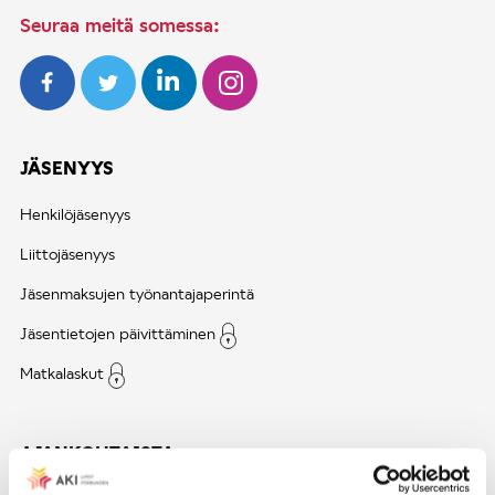
Seuraa meitä somessa:
JÄSENYYS
Henkilöjäsenyys
Liittojäsenyys
Jäsenmaksujen työnantajaperintä
Jäsentietojen päivittäminen
Matkalaskut
AJANKOHTAISTA