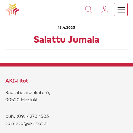
›
›
Vieritä
Etusivu
Saarnat
Salattu Jumala
sisältöön
18.4.2023
Salattu Jumala
AKI-liitot
Rautatieläisenkatu 6,
00520 Helsinki
puh. (09) 4270 1503
toimisto@akiliitot.fi