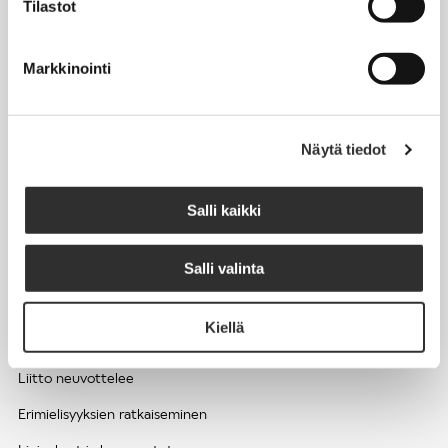
Tilastot
Työhyvinvointi ja työsuojelu
Työttömyys ja lomautukset
Markkinointi
Sivutoimet ja kilpailukiellot
Eläkkeelle
Näytä tiedot
Apua pulmatilanteisiin
Kesätyöntekijän työehdot ja palkkaus seurakuntien hengellisessä
Salli kaikki
työssä
Salli valinta
EDUNVALVONTA
Kiellä
Apua pulmatilanteisiin
Liitto neuvottelee
Erimielisyyksien ratkaiseminen