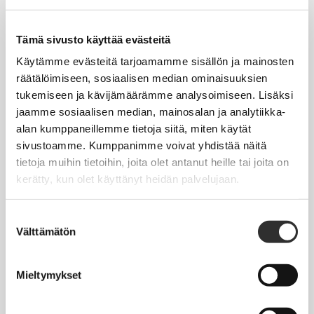
Tapahtumakalenteri
Uutiset
Tämä sivusto käyttää evästeitä
Blogit
Käytämme evästeitä tarjoamamme sisällön ja mainosten
räätälöimiseen, sosiaalisen median ominaisuuksien
Crux-lehti
tukemiseen ja kävijämäärämme analysoimiseen. Lisäksi
jaamme sosiaalisen median, mainosalan ja analytiikka-
JOBI
alan kumppaneillemme tietoja siitä, miten käytät
sivustoamme. Kumppanimme voivat yhdistää näitä
TYÖELÄMÄOPAS
tietoja muihin tietoihin, joita olet antanut heille tai joita on
kerätty, kun olet käyttänyt heidän palvelujaan.
Työnhaku
Työsuhde ja virkasuhde
Suostumuksen
Välttämätön
valinta
KirVESTES 2025-2028, KJTES sekä muut työ- ja
virkaehtosopimukset
Mieltymykset
Palkkaus
Työaika