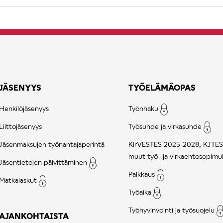
JÄSENYYS
TYÖELÄMÄOPAS
Henkilöjäsenyys
Työnhaku
Liittojäsenyys
Työsuhde ja virkasuhde
Jäsenmaksujen työnantajaperintä
KirVESTES 2025-2028, KJTES
muut työ- ja virkaehtosopimu
Jäsentietojen päivittäminen
Palkkaus
Matkalaskut
Työaika
Työhyvinvointi ja työsuojelu
AJANKOHTAISTA