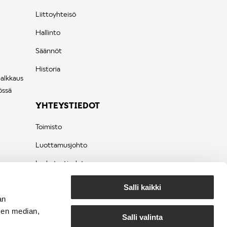
Liittoyhteisö
Hallinto
Säännöt
Historia
palkkaus
össä
YHTEYSTIEDOT
Toimisto
Luottamusjohto
Laskutustiedot
Tietosuojaseloste
Salli kaikki
an
sen median,
Salli valinta