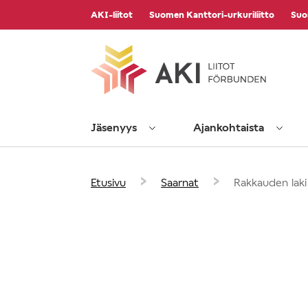
Vieritä
AKI-liitot
Suomen Kanttori-urkuriliitto
Suo
sisältöön
Jäsenyys
Ajankohtaista
›
›
Etusivu
Saarnat
Rakkauden laki