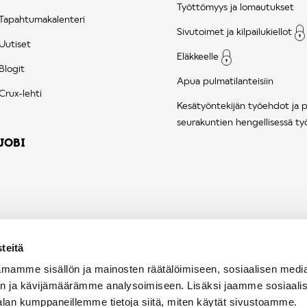
Työttömyys ja lomautukset
Tapahtumakalenteri
Sivutoimet ja kilpailukiellot
Uutiset
Eläkkeelle
Blogit
Apua pulmatilanteisiin
Crux-lehti
Kesätyöntekijän työehdot ja 
seurakuntien hengellisessä ty
JOBI
teitä
mamme sisällön ja mainosten räätälöimiseen, sosiaalisen medi
n ja kävijämäärämme analysoimiseen. Lisäksi jaamme sosiaali
alan kumppaneillemme tietoja siitä, miten käytät sivustoamme.