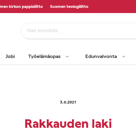
men kirkon pappisliitto
Suomen teologiliitto
Jobi
Työelämäopas
Edunvalvonta
3.6.2021
Rakkauden laki