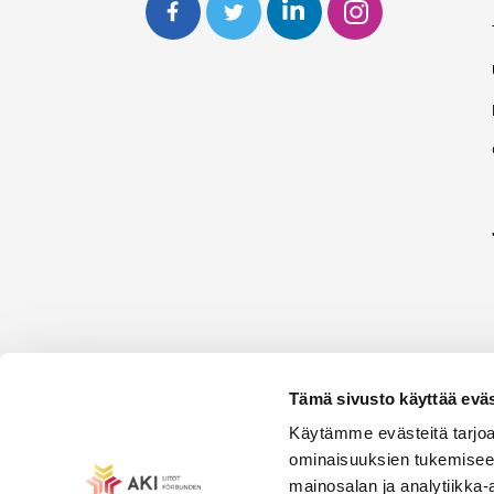
Tämä sivusto käyttää eväs
Käytämme evästeitä tarjoa
ominaisuuksien tukemisee
mainosalan ja analytiikka-