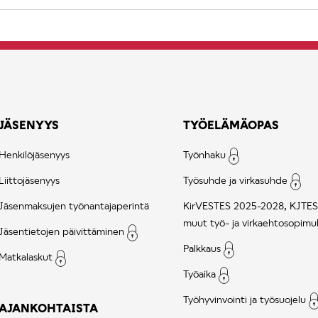
JÄSENYYS
TYÖELÄMÄOPAS
Henkilöjäsenyys
Työnhaku
Liittojäsenyys
Työsuhde ja virkasuhde
Jäsenmaksujen työnantajaperintä
KirVESTES 2025-2028, KJTES
muut työ- ja virkaehtosopimu
Jäsentietojen päivittäminen
Palkkaus
Matkalaskut
Työaika
Työhyvinvointi ja työsuojelu
AJANKOHTAISTA