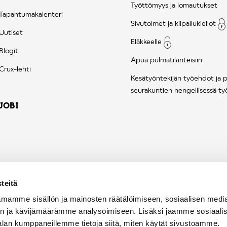
Työttömyys ja lomautukset
Tapahtumakalenteri
Sivutoimet ja kilpailukiellot
Uutiset
Eläkkeelle
Blogit
Apua pulmatilanteisiin
Crux-lehti
Kesätyöntekijän työehdot ja 
seurakuntien hengellisessä ty
JOBI
teitä
mamme sisällön ja mainosten räätälöimiseen, sosiaalisen medi
n ja kävijämäärämme analysoimiseen. Lisäksi jaamme sosiaali
alan kumppaneillemme tietoja siitä, miten käytät sivustoamme.