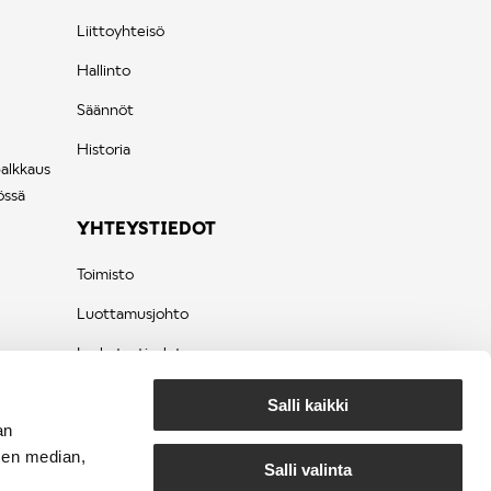
Liittoyhteisö
Hallinto
Säännöt
Historia
palkkaus
össä
YHTEYSTIEDOT
Toimisto
Luottamusjohto
Laskutustiedot
Tietosuojaseloste
Salli kaikki
an
sen median,
Salli valinta