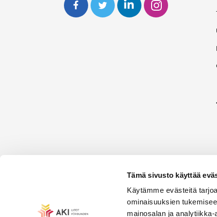
Tämä sivusto käyttää eväs
Käytämme evästeitä tarjoa
ominaisuuksien tukemisee
mainosalan ja analytiikka-