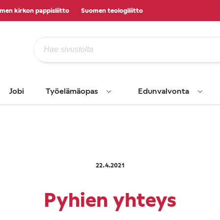
men kirkon pappisliitto
Suomen teologiliitto
Jobi
Työelämäopas
Edunvalvonta
22.4.2021
Pyhien yhteys