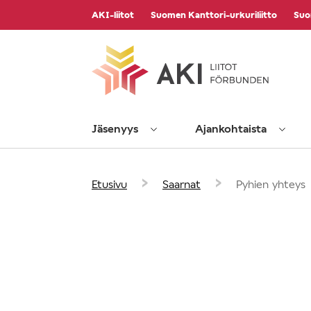
Vieritä
AKI-liitot
Suomen Kanttori-urkuriliitto
Suo
sisältöön
Jäsenyys
Ajankohtaista
›
›
Etusivu
Saarnat
Pyhien yhteys