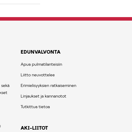
EDUNVALVONTA
Apua pulmatilanteisiin
Liitto neuvottelee
 sekä
Erimielisyyksien ratkaiseminen
kset
Linjaukset ja kannanotot
Tutkittua tietoa
AKI-LIITOT