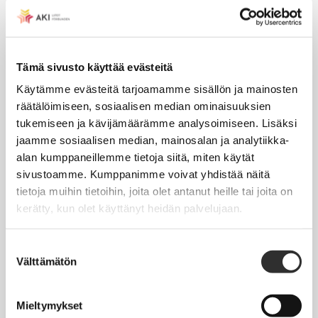
AJANKOHTAISTA
Tapahtumakalenteri
Tämä sivusto käyttää evästeitä
Uutiset
Käytämme evästeitä tarjoamamme sisällön ja mainosten
räätälöimiseen, sosiaalisen median ominaisuuksien
Blogit
tukemiseen ja kävijämäärämme analysoimiseen. Lisäksi
Crux-lehti
jaamme sosiaalisen median, mainosalan ja analytiikka-
alan kumppaneillemme tietoja siitä, miten käytät
sivustoamme. Kumppanimme voivat yhdistää näitä
JOBI
tietoja muihin tietoihin, joita olet antanut heille tai joita on
kerätty, kun olet käyttänyt heidän palvelujaan.
TYÖELÄMÄOPAS
Työnhaku
Suostumuksen
Välttämätön
valinta
Työsuhde ja virkasuhde
KirVESTES 2025-2028, KJTES sekä muut työ- ja
Mieltymykset
virkaehtosopimukset