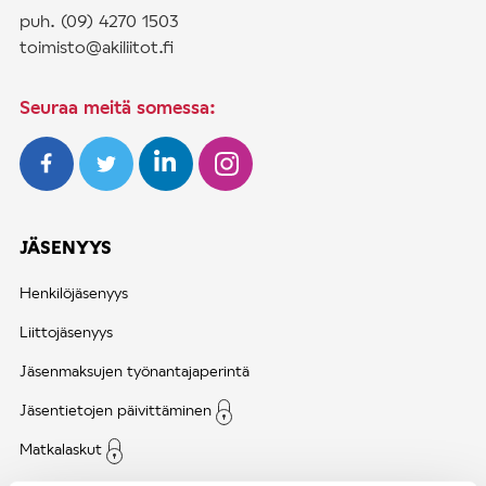
puh. (09) 4270 1503
toimisto@akiliitot.fi
Seuraa meitä somessa:
JÄSENYYS
Henkilöjäsenyys
Liittojäsenyys
Jäsenmaksujen työnantajaperintä
Jäsentietojen päivittäminen
Matkalaskut