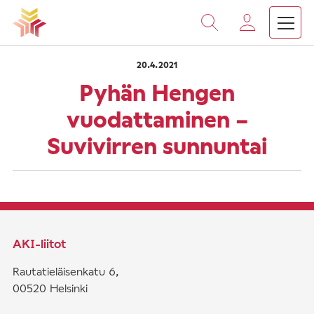
›
›
Vieritä
Etusivu
Saarnat
Pyhän Hengen vuodattaminen –
sisältöön
20.4.2021
Pyhän Hengen
vuodattaminen –
Suvivirren sunnuntai
AKI-liitot
Rautatieläisenkatu 6,
00520 Helsinki