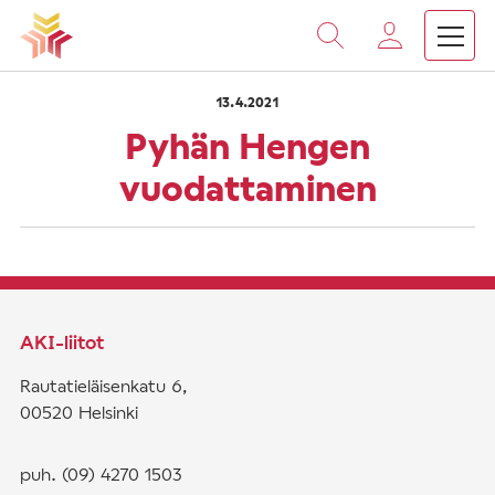
›
›
Vieritä
Etusivu
Saarnat
Pyhän Hengen vuodattaminen
sisältöön
13.4.2021
Pyhän Hengen
vuodattaminen
AKI-liitot
Rautatieläisenkatu 6,
00520 Helsinki
puh. (09) 4270 1503