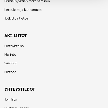
Erimielisyyksien ratkaiseminen
Linjaukset ja kannanotot
Tutkittua tietoa
AKI-LIITOT
Liittoyhteisö
Hallinto
Säännöt
Historia
YHTEYSTIEDOT
Toimisto
Luottamusjohto