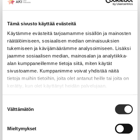
Tapahtumakalenteri
Tämä sivusto käyttää evästeitä
Uutiset
Käytämme evästeitä tarjoamamme sisällön ja mainosten
Blogit
räätälöimiseen, sosiaalisen median ominaisuuksien
Crux-lehti
tukemiseen ja kävijämäärämme analysoimiseen. Lisäksi
jaamme sosiaalisen median, mainosalan ja analytiikka-
alan kumppaneillemme tietoja siitä, miten käytät
JOBI
sivustoamme. Kumppanimme voivat yhdistää näitä
tietoja muihin tietoihin, joita olet antanut heille tai joita on
TYÖELÄMÄOPAS
kerätty, kun olet käyttänyt heidän palvelujaan.
Työnhaku
Suostumuksen
Työsuhde ja virkasuhde
Välttämätön
valinta
KirVESTES 2025-2028, KJTES sekä muut työ- ja
virkaehtosopimukset
Mieltymykset
Palkkaus