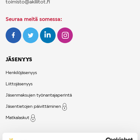
toimisto@akiliitot.fi
Seuraa meitä somessa:
JÄSENYYS
Henkilöjäsenyys
Liittojäsenyys
Jäsenmaksujen työnantajaperintä
Jäsentietojen päivittäminen
Matkalaskut
AJANKOHTAISTA