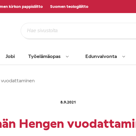
men kirkon pappisliitto
Suomen teologiliitto
Jobi
Työelämäopas
Edunvalvonta
 vuodattaminen
8.9.2021
hän Hengen vuodattami