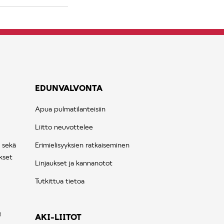
EDUNVALVONTA
Apua pulmatilanteisiin
Liitto neuvottelee
 sekä
Erimielisyyksien ratkaiseminen
kset
Linjaukset ja kannanotot
Tutkittua tietoa
AKI-LIITOT