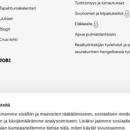
Työttömyys ja lomautukset
Tapahtumakalenteri
Sivutoimet ja kilpailukiellot
Uutiset
Eläkkeelle
Blogit
Apua pulmatilanteisiin
Crux-lehti
Kesätyöntekijän työehdot ja 
seurakuntien hengellisessä ty
JOBI
teitä
mamme sisällön ja mainosten räätälöimiseen, sosiaalisen medi
n ja kävijämäärämme analysoimiseen. Lisäksi jaamme sosiaali
alan kumppaneillemme tietoja siitä, miten käytät sivustoamme.