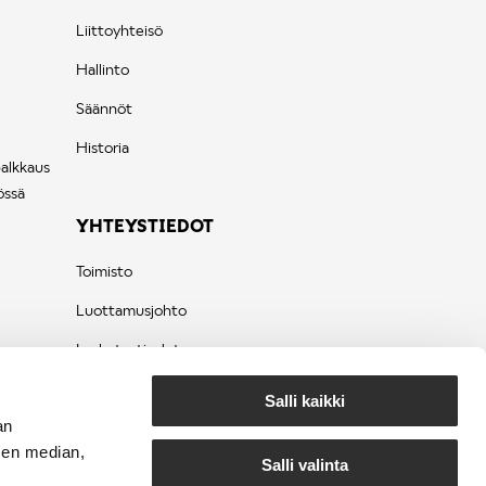
Liittoyhteisö
Hallinto
Säännöt
Historia
palkkaus
össä
YHTEYSTIEDOT
Toimisto
Luottamusjohto
Laskutustiedot
Tietosuojaseloste
Salli kaikki
an
sen median,
Salli valinta