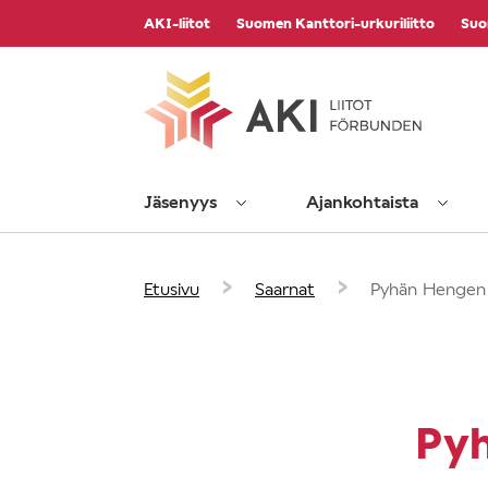
Vieritä
AKI-liitot
Suomen Kanttori-urkuriliitto
Suo
sisältöön
Jäsenyys
Ajankohtaista
›
›
Etusivu
Saarnat
Pyhän Hengen
Py