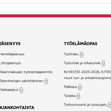
JÄSENYYS
TYÖELÄMÄOPAS
Henkilöjäsenyys
Työnhaku
Liittojäsenyys
Työsuhde ja virkasuhde
Jäsenmaksujen työnantajaperintä
KirVESTES 2025-2028, KJTES
muut työ- ja virkaehtosopimu
Jäsentietojen päivittäminen
Palkkaus
Matkalaskut
Työaika
Työhyvinvointi ja työsuojelu
AJANKOHTAISTA