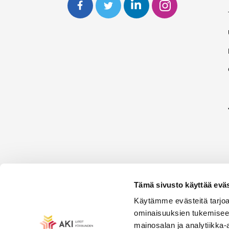
Tämä sivusto käyttää eväs
Käytämme evästeitä tarjoa
ominaisuuksien tukemisee
mainosalan ja analytiikka-