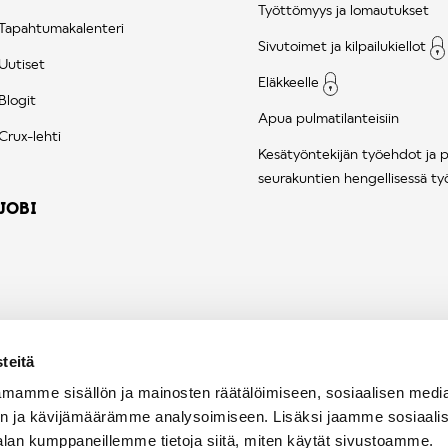
Työttömyys ja lomautukset
Tapahtumakalenteri
Sivutoimet ja kilpailukiellot
Uutiset
Eläkkeelle
Blogit
Apua pulmatilanteisiin
Crux-lehti
Kesätyöntekijän työehdot ja 
seurakuntien hengellisessä ty
JOBI
teitä
mamme sisällön ja mainosten räätälöimiseen, sosiaalisen medi
n ja kävijämäärämme analysoimiseen. Lisäksi jaamme sosiaali
alan kumppaneillemme tietoja siitä, miten käytät sivustoamme.