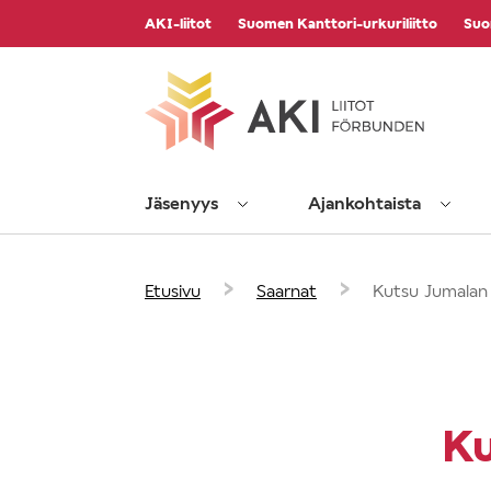
Vieritä
AKI-liitot
Suomen Kanttori-urkuriliitto
Suo
sisältöön
Jäsenyys
Ajankohtaista
›
›
Etusivu
Saarnat
Kutsu Jumalan
Ku