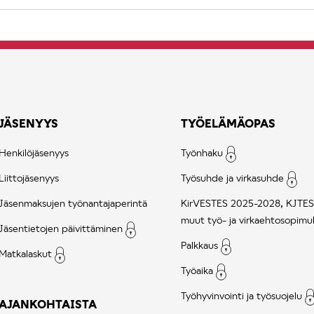
JÄSENYYS
TYÖELÄMÄOPAS
Henkilöjäsenyys
Työnhaku
Liittojäsenyys
Työsuhde ja virkasuhde
Jäsenmaksujen työnantajaperintä
KirVESTES 2025-2028, KJTES
muut työ- ja virkaehtosopimu
Jäsentietojen päivittäminen
Palkkaus
Matkalaskut
Työaika
Työhyvinvointi ja työsuojelu
AJANKOHTAISTA