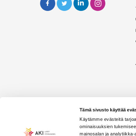
Tämä sivusto käyttää eväs
Käytämme evästeitä tarjoa
ominaisuuksien tukemisee
mainosalan ja analytiikka-