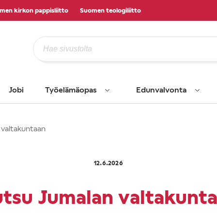
men kirkon pappisliitto
Suomen teologiliitto
Jobi
Työelämäopas
Edunvalvonta
 valtakuntaan
12.6.2026
tsu Jumalan valtakunt