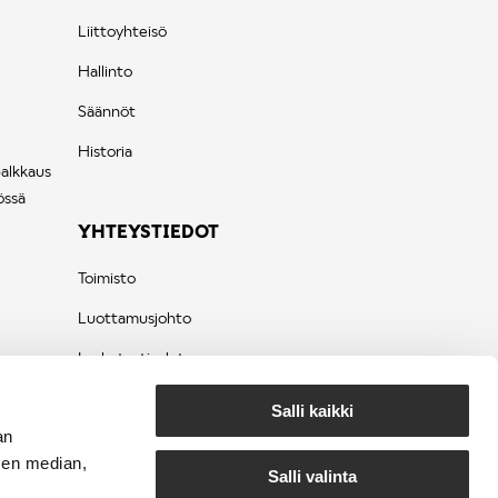
Liittoyhteisö
Hallinto
Säännöt
Historia
palkkaus
össä
YHTEYSTIEDOT
Toimisto
Luottamusjohto
Laskutustiedot
Tietosuojaseloste
Salli kaikki
an
sen median,
Salli valinta