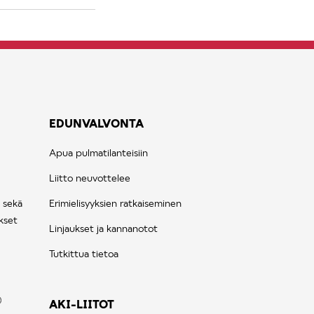
EDUNVALVONTA
Apua pulmatilanteisiin
Liitto neuvottelee
 sekä
Erimielisyyksien ratkaiseminen
kset
Linjaukset ja kannanotot
Tutkittua tietoa
AKI-LIITOT