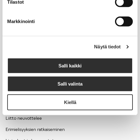
Tilastot
Työhyvinvointi ja työsuojelu
Työttömyys ja lomautukset
Markkinointi
Sivutoimet ja kilpailukiellot
Eläkkeelle
Näytä tiedot
Apua pulmatilanteisiin
Kesätyöntekijän työehdot ja palkkaus seurakuntien hengellisessä
Salli kaikki
työssä
Salli valinta
EDUNVALVONTA
Kiellä
Apua pulmatilanteisiin
Liitto neuvottelee
Erimielisyyksien ratkaiseminen