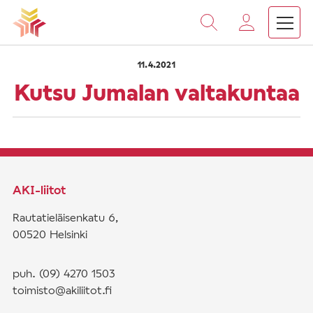
›
›
Vieritä
Etusivu
Saarnat
Kutsu Jumalan valtakuntaa
sisältöön
11.4.2021
Kutsu Jumalan valtakuntaa
AKI-liitot
Rautatieläisenkatu 6,
00520 Helsinki
puh. (09) 4270 1503
toimisto@akiliitot.fi