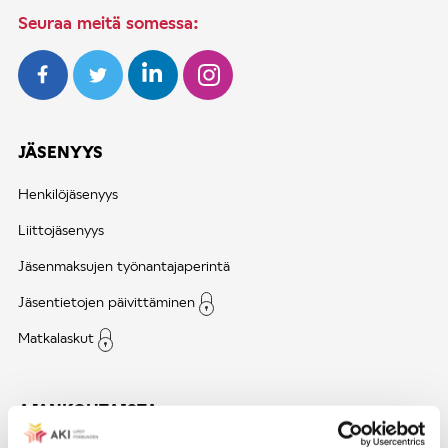
Seuraa meitä somessa:
JÄSENYYS
Henkilöjäsenyys
Liittojäsenyys
Jäsenmaksujen työnantajaperintä
Jäsentietojen päivittäminen
Matkalaskut
AJANKOHTAISTA