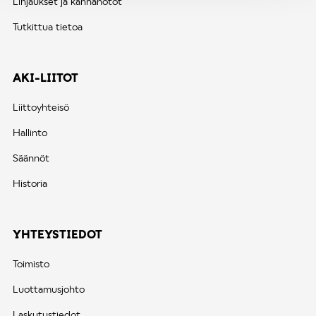
Linjaukset ja kannanotot
Tutkittua tietoa
AKI-LIITOT
Liittoyhteisö
Hallinto
Säännöt
Historia
YHTEYSTIEDOT
Toimisto
Luottamusjohto
Laskutustiedot