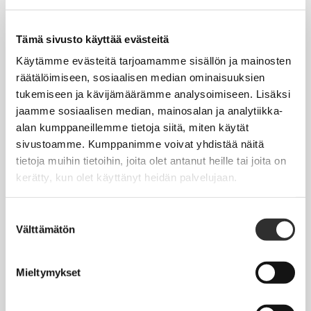
Tapahtumakalenteri
Uutiset
Tämä sivusto käyttää evästeitä
Blogit
Käytämme evästeitä tarjoamamme sisällön ja mainosten
räätälöimiseen, sosiaalisen median ominaisuuksien
Crux-lehti
tukemiseen ja kävijämäärämme analysoimiseen. Lisäksi
jaamme sosiaalisen median, mainosalan ja analytiikka-
JOBI
alan kumppaneillemme tietoja siitä, miten käytät
sivustoamme. Kumppanimme voivat yhdistää näitä
TYÖELÄMÄOPAS
tietoja muihin tietoihin, joita olet antanut heille tai joita on
kerätty, kun olet käyttänyt heidän palvelujaan.
Työnhaku
Työsuhde ja virkasuhde
Suostumuksen
Välttämätön
valinta
KirVESTES 2025-2028, KJTES sekä muut työ- ja
virkaehtosopimukset
Mieltymykset
Palkkaus
Työaika