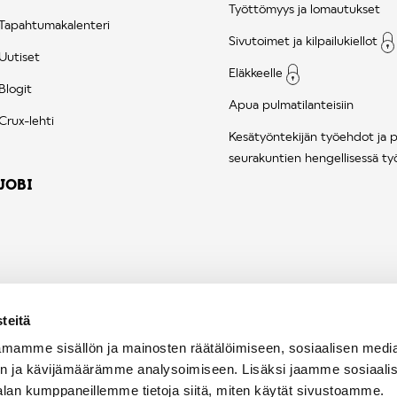
Työttömyys ja lomautukset
Tapahtumakalenteri
Sivutoimet ja kilpailukiellot
Uutiset
Eläkkeelle
Blogit
Apua pulmatilanteisiin
Crux-lehti
Kesätyöntekijän työehdot ja 
seurakuntien hengellisessä ty
JOBI
teitä
mamme sisällön ja mainosten räätälöimiseen, sosiaalisen medi
n ja kävijämäärämme analysoimiseen. Lisäksi jaamme sosiaali
alan kumppaneillemme tietoja siitä, miten käytät sivustoamme.