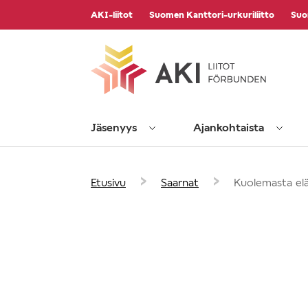
Vieritä
AKI-liitot
Suomen Kanttori-urkuriliitto
Suo
sisältöön
Jäsenyys
Ajankohtaista
›
›
Etusivu
Saarnat
Kuolemasta el