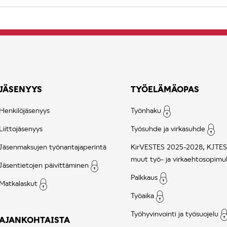
JÄSENYYS
TYÖELÄMÄOPAS
Henkilöjäsenyys
Työnhaku
Liittojäsenyys
Työsuhde ja virkasuhde
Jäsenmaksujen työnantajaperintä
KirVESTES 2025-2028, KJTES
muut työ- ja virkaehtosopimu
Jäsentietojen päivittäminen
Palkkaus
Matkalaskut
Työaika
Työhyvinvointi ja työsuojelu
AJANKOHTAISTA