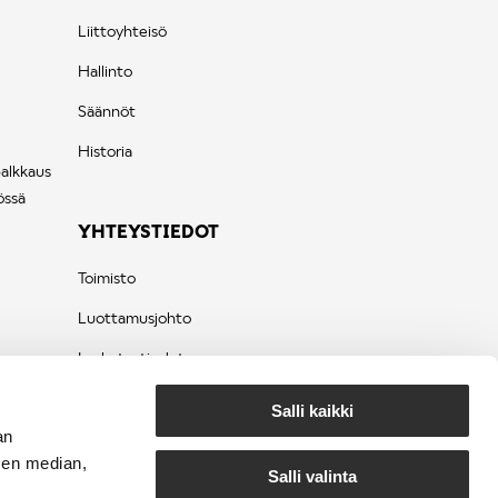
Liittoyhteisö
Hallinto
Säännöt
Historia
palkkaus
össä
YHTEYSTIEDOT
Toimisto
Luottamusjohto
Laskutustiedot
Tietosuojaseloste
Salli kaikki
an
sen median,
Salli valinta