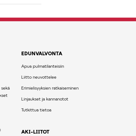
EDUNVALVONTA
Apua pulmatilanteisiin
Liitto neuvottelee
 sekä
Erimielisyyksien ratkaiseminen
kset
Linjaukset ja kannanotot
Tutkittua tietoa
AKI-LIITOT