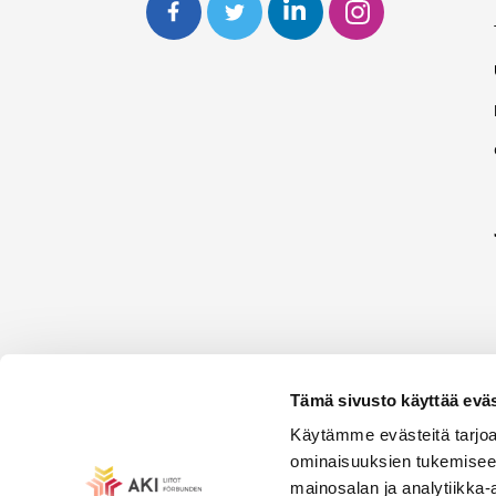
Tämä sivusto käyttää eväs
Käytämme evästeitä tarjoa
ominaisuuksien tukemisee
mainosalan ja analytiikka-