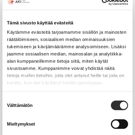
Tapahtumakalenteri
Tämä sivusto käyttää evästeitä
Uutiset
Käytämme evästeitä tarjoamamme sisällön ja mainosten
Blogit
räätälöimiseen, sosiaalisen median ominaisuuksien
Crux-lehti
tukemiseen ja kävijämäärämme analysoimiseen. Lisäksi
jaamme sosiaalisen median, mainosalan ja analytiikka-
alan kumppaneillemme tietoja siitä, miten käytät
JOBI
sivustoamme. Kumppanimme voivat yhdistää näitä
tietoja muihin tietoihin, joita olet antanut heille tai joita on
TYÖELÄMÄOPAS
kerätty, kun olet käyttänyt heidän palvelujaan.
Työnhaku
Suostumuksen
Työsuhde ja virkasuhde
Välttämätön
valinta
KirVESTES 2025-2028, KJTES sekä muut työ- ja
virkaehtosopimukset
Mieltymykset
Palkkaus