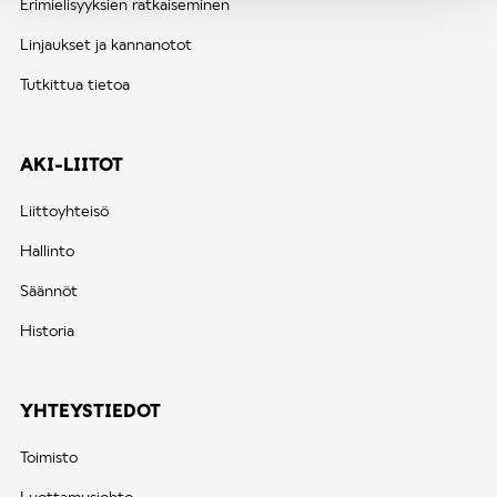
Erimielisyyksien ratkaiseminen
Linjaukset ja kannanotot
Tutkittua tietoa
AKI-LIITOT
Liittoyhteisö
Hallinto
Säännöt
Historia
YHTEYSTIEDOT
Toimisto
Luottamusjohto