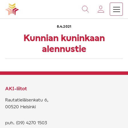
›
›
Vieritä
Etusivu
Saarnat
Kunnian kuninkaan alennustie
sisältöön
8.4.2021
Kunnian kuninkaan
alennustie
AKI-liitot
Rautatieläisenkatu 6,
00520 Helsinki
puh. (09) 4270 1503