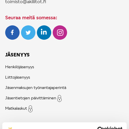
toimisto@akiliitot.fi
Seuraa meitä somessa:
JÄSENYYS
Henkilöjäsenyys
Liittojäsenyys
Jäsenmaksujen työnantajaperintä
Jäsentietojen päivittäminen
Matkalaskut
AJANKOHTAISTA