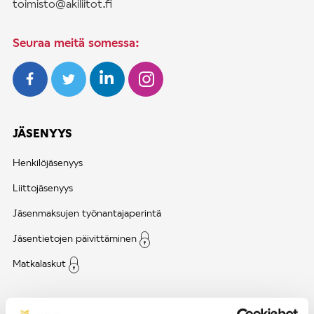
toimisto@akiliitot.fi
Seuraa meitä somessa:
JÄSENYYS
Henkilöjäsenyys
Liittojäsenyys
Jäsenmaksujen työnantajaperintä
Jäsentietojen päivittäminen
Matkalaskut
AJANKOHTAISTA