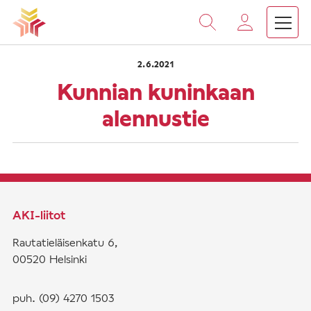
›
›
Vieritä
Etusivu
Saarnat
Kunnian kuninkaan alennustie
sisältöön
2.6.2021
Kunnian kuninkaan
alennustie
AKI-liitot
Rautatieläisenkatu 6,
00520 Helsinki
puh. (09) 4270 1503