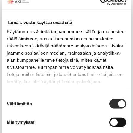
Tapahtumakalenteri
Tämä sivusto käyttää evästeitä
Uutiset
Käytämme evästeitä tarjoamamme sisällön ja mainosten
Blogit
räätälöimiseen, sosiaalisen median ominaisuuksien
Crux-lehti
tukemiseen ja kävijämäärämme analysoimiseen. Lisäksi
jaamme sosiaalisen median, mainosalan ja analytiikka-
alan kumppaneillemme tietoja siitä, miten käytät
JOBI
sivustoamme. Kumppanimme voivat yhdistää näitä
tietoja muihin tietoihin, joita olet antanut heille tai joita on
TYÖELÄMÄOPAS
kerätty, kun olet käyttänyt heidän palvelujaan.
Työnhaku
Suostumuksen
Työsuhde ja virkasuhde
Välttämätön
valinta
KirVESTES 2025-2028, KJTES sekä muut työ- ja
virkaehtosopimukset
Mieltymykset
Palkkaus