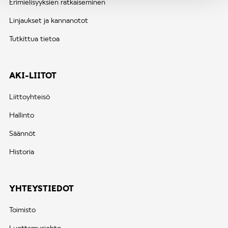
Erimielisyyksien ratkaiseminen
Linjaukset ja kannanotot
Tutkittua tietoa
AKI-LIITOT
Liittoyhteisö
Hallinto
Säännöt
Historia
YHTEYSTIEDOT
Toimisto
Luottamusjohto