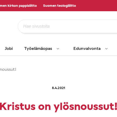
men kirkon pappisliitto
Suomen teologiliitto
Jobi
Työelämäopas
Edunvalvonta
snoussut!
8.4.2021
Kristus on ylösnoussut