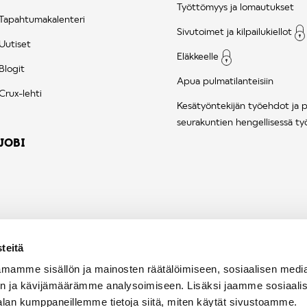
Työttömyys ja lomautukset
Tapahtumakalenteri
Sivutoimet ja kilpailukiellot
Uutiset
Eläkkeelle
Blogit
Apua pulmatilanteisiin
Crux-lehti
Kesätyöntekijän työehdot ja 
seurakuntien hengellisessä ty
JOBI
teitä
mamme sisällön ja mainosten räätälöimiseen, sosiaalisen medi
n ja kävijämäärämme analysoimiseen. Lisäksi jaamme sosiaali
alan kumppaneillemme tietoja siitä, miten käytät sivustoamme.