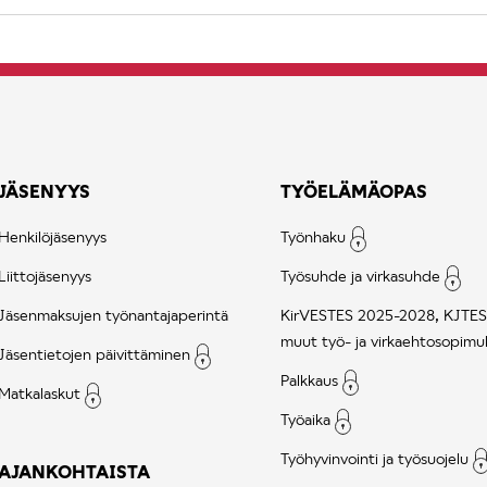
JÄSENYYS
TYÖELÄMÄOPAS
Henkilöjäsenyys
Työnhaku
Liittojäsenyys
Työsuhde ja virkasuhde
Jäsenmaksujen työnantajaperintä
KirVESTES 2025-2028, KJTES
muut työ- ja virkaehtosopimu
Jäsentietojen päivittäminen
Palkkaus
Matkalaskut
Työaika
Työhyvinvointi ja työsuojelu
AJANKOHTAISTA