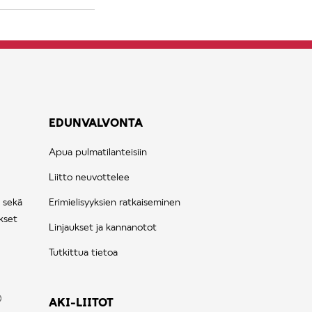
EDUNVALVONTA
Apua pulmatilanteisiin
Liitto neuvottelee
 sekä
Erimielisyyksien ratkaiseminen
kset
Linjaukset ja kannanotot
Tutkittua tietoa
AKI-LIITOT