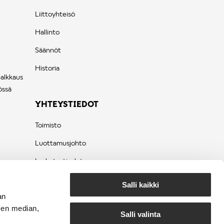
Liittoyhteisö
Hallinto
Säännöt
Historia
palkkaus
össä
YHTEYSTIEDOT
Toimisto
Luottamusjohto
Laskutustiedot
Tietosuojaseloste
Salli kaikki
an
sen median,
Salli valinta