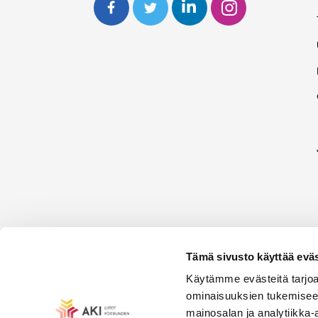
Tämä sivusto käyttää eväs
Käytämme evästeitä tarjoa
ominaisuuksien tukemisee
mainosalan ja analytiikka-