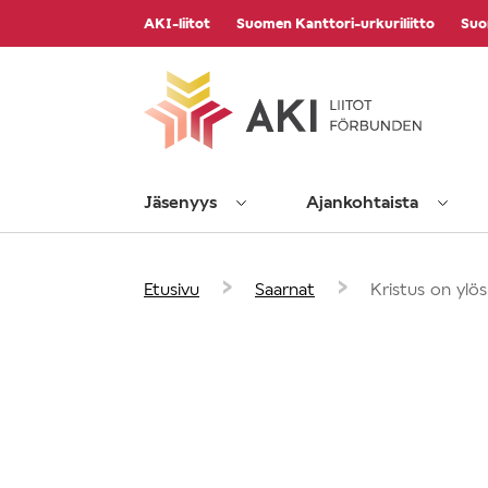
Vieritä
AKI-liitot
Suomen Kanttori-urkuriliitto
Suo
sisältöön
Jäsenyys
Ajankohtaista
›
›
Etusivu
Saarnat
Kristus on ylö