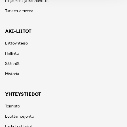
Linjaukset ja kannanotot
Tutkittua tietoa
AKI-LIITOT
Liittoyhteisö
Hallinto
Säännöt
Historia
YHTEYSTIEDOT
Toimisto
Luottamusjohto
Laskutustiedot