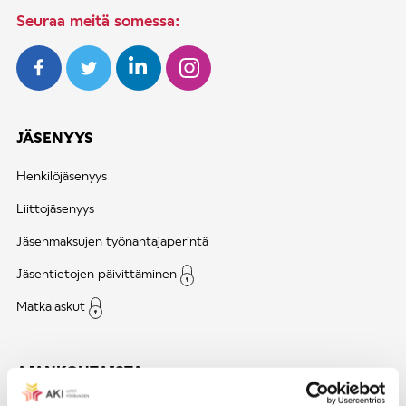
Seuraa meitä somessa:
JÄSENYYS
Henkilöjäsenyys
Liittojäsenyys
Jäsenmaksujen työnantajaperintä
Jäsentietojen päivittäminen
Matkalaskut
AJANKOHTAISTA