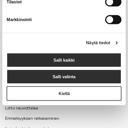
Tilastot
Työhyvinvointi ja työsuojelu
Työttömyys ja lomautukset
Markkinointi
Sivutoimet ja kilpailukiellot
Eläkkeelle
Näytä tiedot
Apua pulmatilanteisiin
Kesätyöntekijän työehdot ja palkkaus seurakuntien hengellisessä
Salli kaikki
työssä
Salli valinta
EDUNVALVONTA
Kiellä
Apua pulmatilanteisiin
Liitto neuvottelee
Erimielisyyksien ratkaiseminen