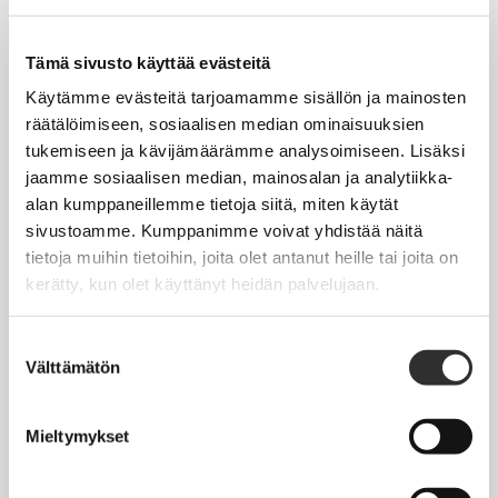
Tapahtumakalenteri
Uutiset
Tämä sivusto käyttää evästeitä
Blogit
Käytämme evästeitä tarjoamamme sisällön ja mainosten
räätälöimiseen, sosiaalisen median ominaisuuksien
Crux-lehti
tukemiseen ja kävijämäärämme analysoimiseen. Lisäksi
jaamme sosiaalisen median, mainosalan ja analytiikka-
JOBI
alan kumppaneillemme tietoja siitä, miten käytät
sivustoamme. Kumppanimme voivat yhdistää näitä
TYÖELÄMÄOPAS
tietoja muihin tietoihin, joita olet antanut heille tai joita on
kerätty, kun olet käyttänyt heidän palvelujaan.
Työnhaku
Työsuhde ja virkasuhde
Suostumuksen
Välttämätön
valinta
KirVESTES 2025-2028, KJTES sekä muut työ- ja
virkaehtosopimukset
Mieltymykset
Palkkaus
Työaika