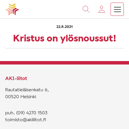
›
›
Vieritä
Etusivu
Saarnat
Kristus on ylösnoussut!
sisältöön
22.9.2021
Kristus on ylösnoussut!
AKI-liitot
Rautatieläisenkatu 6,
00520 Helsinki
puh. (09) 4270 1503
toimisto@akiliitot.fi