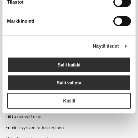
Tilastot
Työhyvinvointi ja työsuojelu
Työttömyys ja lomautukset
Markkinointi
Sivutoimet ja kilpailukiellot
Eläkkeelle
Näytä tiedot
Apua pulmatilanteisiin
Kesätyöntekijän työehdot ja palkkaus seurakuntien hengellisessä
Salli kaikki
työssä
Salli valinta
EDUNVALVONTA
Kiellä
Apua pulmatilanteisiin
Liitto neuvottelee
Erimielisyyksien ratkaiseminen