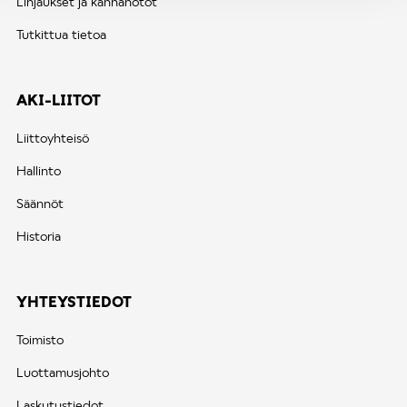
Linjaukset ja kannanotot
Tutkittua tietoa
AKI-LIITOT
Liittoyhteisö
Hallinto
Säännöt
Historia
YHTEYSTIEDOT
Toimisto
Luottamusjohto
Laskutustiedot