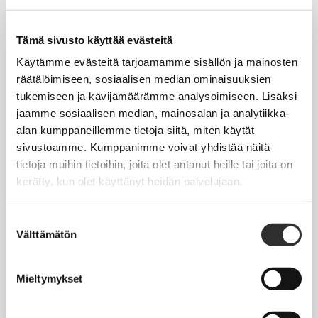
Tapahtumakalenteri
Uutiset
Tämä sivusto käyttää evästeitä
Blogit
Käytämme evästeitä tarjoamamme sisällön ja mainosten
räätälöimiseen, sosiaalisen median ominaisuuksien
Crux-lehti
tukemiseen ja kävijämäärämme analysoimiseen. Lisäksi
jaamme sosiaalisen median, mainosalan ja analytiikka-
JOBI
alan kumppaneillemme tietoja siitä, miten käytät
sivustoamme. Kumppanimme voivat yhdistää näitä
TYÖELÄMÄOPAS
tietoja muihin tietoihin, joita olet antanut heille tai joita on
kerätty, kun olet käyttänyt heidän palvelujaan.
Työnhaku
Työsuhde ja virkasuhde
Suostumuksen
Välttämätön
valinta
KirVESTES 2025-2028, KJTES sekä muut työ- ja
virkaehtosopimukset
Mieltymykset
Palkkaus
Työaika