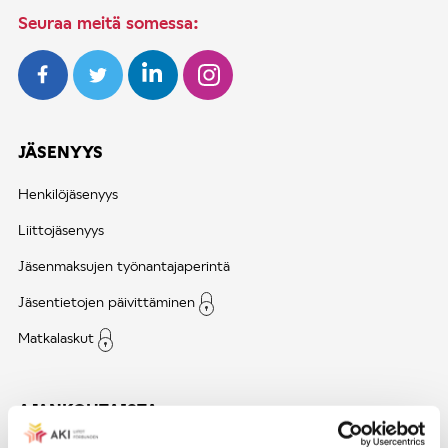
Seuraa meitä somessa:
JÄSENYYS
Henkilöjäsenyys
Liittojäsenyys
Jäsenmaksujen työnantajaperintä
Jäsentietojen päivittäminen
Matkalaskut
AJANKOHTAISTA