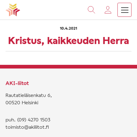
›
›
Vieritä
Etusivu
Saarnat
Kristus, kaikkeuden Herra
sisältöön
10.4.2021
Kristus, kaikkeuden Herra
AKI-liitot
Rautatieläisenkatu 6,
00520 Helsinki
puh. (09) 4270 1503
toimisto@akiliitot.fi